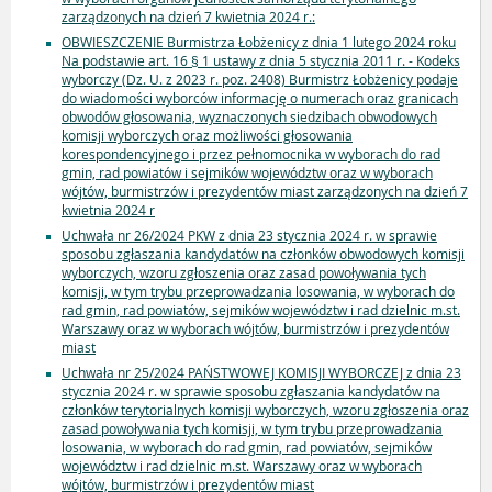
zarządzonych na dzień 7 kwietnia 2024 r.:
OBWIESZCZENIE Burmistrza Łobżenicy z dnia 1 lutego 2024 roku
Na podstawie art. 16 § 1 ustawy z dnia 5 stycznia 2011 r. - Kodeks
wyborczy (Dz. U. z 2023 r. poz. 2408) Burmistrz Łobżenicy podaje
do wiadomości wyborców informację o numerach oraz granicach
obwodów głosowania, wyznaczonych siedzibach obwodowych
komisji wyborczych oraz możliwości głosowania
korespondencyjnego i przez pełnomocnika w wyborach do rad
gmin, rad powiatów i sejmików województw oraz w wyborach
wójtów, burmistrzów i prezydentów miast zarządzonych na dzień 7
kwietnia 2024 r
Uchwała nr 26/2024 PKW z dnia 23 stycznia 2024 r. w sprawie
sposobu zgłaszania kandydatów na członków obwodowych komisji
wyborczych, wzoru zgłoszenia oraz zasad powoływania tych
komisji, w tym trybu przeprowadzania losowania, w wyborach do
rad gmin, rad powiatów, sejmików województw i rad dzielnic m.st.
Warszawy oraz w wyborach wójtów, burmistrzów i prezydentów
miast
Uchwała nr 25/2024 PAŃSTWOWEJ KOMISJI WYBORCZEJ z dnia 23
stycznia 2024 r. w sprawie sposobu zgłaszania kandydatów na
członków terytorialnych komisji wyborczych, wzoru zgłoszenia oraz
zasad powoływania tych komisji, w tym trybu przeprowadzania
losowania, w wyborach do rad gmin, rad powiatów, sejmików
województw i rad dzielnic m.st. Warszawy oraz w wyborach
wójtów, burmistrzów i prezydentów miast