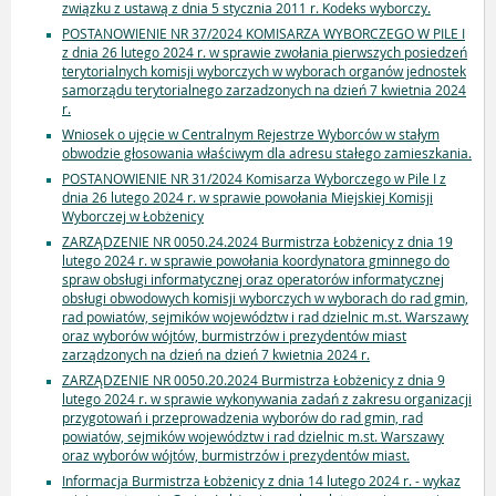
związku z ustawą z dnia 5 stycznia 2011 r. Kodeks wyborczy.
POSTANOWIENIE NR 37/2024 KOMISARZA WYBORCZEGO W PILE I
z dnia 26 lutego 2024 r. w sprawie zwołania pierwszych posiedzeń
terytorialnych komisji wyborczych w wyborach organów jednostek
samorządu terytorialnego zarzadzonych na dzień 7 kwietnia 2024
r.
Wniosek o ujęcie w Centralnym Rejestrze Wyborców w stałym
obwodzie głosowania właściwym dla adresu stałego zamieszkania.
POSTANOWIENIE NR 31/2024 Komisarza Wyborczego w Pile I z
dnia 26 lutego 2024 r. w sprawie powołania Miejskiej Komisji
Wyborczej w Łobżenicy
ZARZĄDZENIE NR 0050.24.2024 Burmistrza Łobżenicy z dnia 19
lutego 2024 r. w sprawie powołania koordynatora gminnego do
spraw obsługi informatycznej oraz operatorów informatycznej
obsługi obwodowych komisji wyborczych w wyborach do rad gmin,
rad powiatów, sejmików województw i rad dzielnic m.st. Warszawy
oraz wyborów wójtów, burmistrzów i prezydentów miast
zarządzonych na dzień na dzień 7 kwietnia 2024 r.
ZARZĄDZENIE NR 0050.20.2024 Burmistrza Łobżenicy z dnia 9
lutego 2024 r. w sprawie wykonywania zadań z zakresu organizacji
przygotowań i przeprowadzenia wyborów do rad gmin, rad
powiatów, sejmików województw i rad dzielnic m.st. Warszawy
oraz wyborów wójtów, burmistrzów i prezydentów miast.
Informacja Burmistrza Łobżenicy z dnia 14 lutego 2024 r. - wykaz