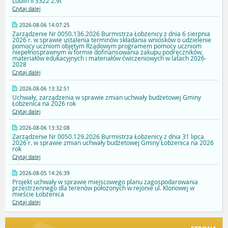
Lublin II 3322 2.9t
Czytaj dalej
2026-08-06 14:07:25
Zarządzenie Nr 0050.136.2026 Burmistrza Łobżenicy z dnia 6 sierpnia
2026 r. w sprawie ustalenia terminów składania wniosków o udzielenie
pomocy uczniom objętym Rządowym programem pomocy uczniom
niepełnosprawnym w formie dofinansowania zakupu podręczników,
materiałów edukacyjnych i materiałów ćwiczeniowych w latach 2026-
2028
Czytaj dalej
2026-08-06 13:32:51
Uchwały, zarządzenia w sprawie zmian uchwały budżetowej Gminy
Łobżenica na 2026 rok
Czytaj dalej
2026-08-06 13:32:08
Zarządzenie Nr 0050.129.2026 Burmistrza Łobżenicy z dnia 31 lipca
2026 r. w sprawie zmian uchwały budżetowej Gminy Łobżenica na 2026
rok
Czytaj dalej
2026-08-05 14:26:39
Projekt uchwały w sprawie miejscowego planu zagospodarowania
przestrzennego dla terenów położonych w rejonie ul. Klonowej w
mieście Łobżenica
Czytaj dalej