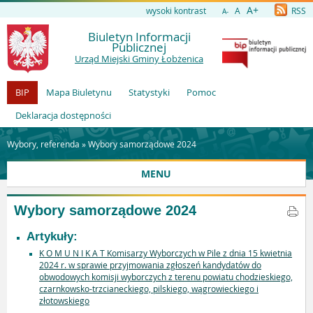
A+
wysoki kontrast
A
RSS
A-
Biuletyn Informacji
Publicznej
Urząd Miejski Gminy Łobżenica
BIP
Mapa Biuletynu
Statystyki
Pomoc
Deklaracja dostępności
Wybory, referenda »
Wybory samorządowe 2024
MENU
Wybory samorządowe 2024
Artykuły:
K O M U N I K A T Komisarzy Wyborczych w Pile z dnia 15 kwietnia
2024 r. w sprawie przyjmowania zgłoszeń kandydatów do
obwodowych komisji wyborczych z terenu powiatu chodzieskiego,
czarnkowsko-trzcianeckiego, pilskiego, wągrowieckiego i
złotowskiego