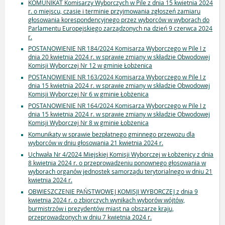
KOMUNIKAT Komisarzy Wyborczych w Pile z dnia 15 kwietnia 2024
r. o miejscu, czasie i terminie przyjmowania zgłoszeń zamiaru
głosowania korespondencyjnego przez wyborców w wyborach do
Parlamentu Europejskiego zarządzonych na dzień 9 czerwca 2024
r.
POSTANOWIENIE NR 184/2024 Komisarza Wyborczego w Pile I z
dnia 20 kwietnia 2024 r. w sprawie zmiany w składzie Obwodowej
Komisji Wyborczej Nr 12 w gminie Łobżenica
POSTANOWIENIE NR 163/2024 Komisarza Wyborczego w Pile I z
dnia 15 kwietnia 2024 r. w sprawie zmiany w składzie Obwodowej
Komisji Wyborczej Nr 6 w gminie Łobżenica
POSTANOWIENIE NR 164/2024 Komisarza Wyborczego w Pile I z
dnia 15 kwietnia 2024 r. w sprawie zmiany w składzie Obwodowej
Komisji Wyborczej Nr 8 w gminie Łobżenica
Komunikaty w sprawie bezpłatnego gminnego przewozu dla
wyborców w dniu głosowania 21 kwietnia 2024 r.
Uchwała Nr 4/2024 Miejskiej Komisji Wyborczej w Łobżenicy z dnia
8 kwietnia 2024 r. o przeprowadzeniu ponownego głosowania w
wyborach organów jednostek samorządu terytorialnego w dniu 21
kwietnia 2024 r.
OBWIESZCZENIE PAŃSTWOWEJ KOMISJI WYBORCZEJ z dnia 9
kwietnia 2024 r. o zbiorczych wynikach wyborów wójtów,
burmistrzów i prezydentów miast na obszarze kraju,
przeprowadzonych w dniu 7 kwietnia 2024 r.