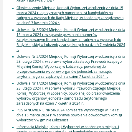
dzień 7 kwietnia 2024 r.
Obwieszczenie Miejskiej Komisji Wyborczej w Łobżenicy z dnia 15
marca 2024 r. o przyznanych numerach list kandydatów na
radnych w wyborach do Rady Miejskiej w Łobżenicy zarządzonych
na dzień 7 kwietnia 2024 r.
Uchwała Nr 3/2024 Miejskiej Komisji Wyborczej w Łobżenicy z dnia
15 marca 2024 r. w sprawie przyznania numerów
zarejestrowanym listom kandydatów na radnych w wyborach do
Rady Miejskiej w Łobżenicy zarządzonych na dzień 7 kwietnia 2024
r.
Uchwała Nr 2/2024 Miejskiej Komisji Wyborczej w Łobżenicy z dnia
28 lutego 2024 r. w sprawie wyboru Zastępcy Przewodniczącego
Miejskiej Komisji Wyborczej w Łobżenicy, powołanej do
przeprowadzenia wyborów organów jednostek samorządu
terytorialnego zarządzonych na dzień 7 kwietnia 2024 r.
Uchwała Nr 1/2024 Miejskiej Komisji Wyborczej w Łobżenicy z dnia
28 lutego 2024 r. w sprawie wyboru Przewodniczącego Miejskiej
Komisji Wyborczej w Łobżenicy, powołanej do przeprowadzenia
wyborów organów jednostek samorządu terytorialnego
zarządzonych na dzień 7 kwietnia 2024 r.
POSTANOWIENIE NR 50/2024 Komisarza Wyborczego w Pile I z
dnia 15 marca 2024 r. w sprawie powołania obwodowych komisji
wyborczych w gminie Łobżenica
Informacja Miejskiej Komisji Wyborczej w Łobżenicy o miejscu i
czasie losowania numerów dla list kandydatów na radnych w