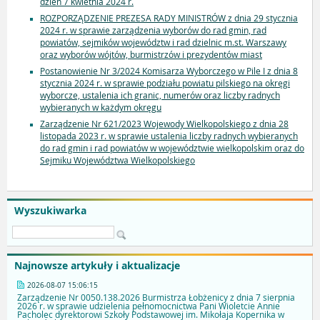
dzień 7 kwietnia 2024 r.
ROZPORZĄDZENIE PREZESA RADY MINISTRÓW z dnia 29 stycznia
2024 r. w sprawie zarządzenia wyborów do rad gmin, rad
powiatów, sejmików województw i rad dzielnic m.st. Warszawy
oraz wyborów wójtów, burmistrzów i prezydentów miast
Postanowienie Nr 3/2024 Komisarza Wyborczego w Pile I z dnia 8
stycznia 2024 r. w sprawie podziału powiatu pilskiego na okręgi
wyborcze, ustalenia ich granic, numerów oraz liczby radnych
wybieranych w każdym okręgu
Zarządzenie Nr 621/2023 Wojewody Wielkopolskiego z dnia 28
listopada 2023 r. w sprawie ustalenia liczby radnych wybieranych
do rad gmin i rad powiatów w województwie wielkopolskim oraz do
Sejmiku Województwa Wielkopolskiego
Wyszukiwarka
Najnowsze artykuły i aktualizacje
2026-08-07 15:06:15
Zarządzenie Nr 0050.138.2026 Burmistrza Łobżenicy z dnia 7 sierpnia
2026 r. w sprawie udzielenia pełnomocnictwa Pani Wioletcie Annie
Pacholec dyrektorowi Szkoły Podstawowej im. Mikołaja Kopernika w