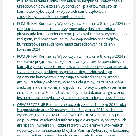
miejsc na terenie Gminy Łobżenica na bezpłatne umieszczenie
urzędowych obwieszczeń wyborczych i plakatów wszystkich
komitetów wyborczych, w wyborach samorządowych
zarządzonych na dzień 7 kwietnia 2024 r
KOMUNIKAT Komisarzy Wyborczych w Pile z dnia 8 lutego 2024 r. o
miejscu, czasie i terminie przyjmowania zgłoszeń zamiaru
głosowania korespondencyjnego przez wyborców w wyborach do
rad gmin, rad powiatów i sejmików województw oraz wójtów,
burmistrzów i prezydentów miast zarządzonych na dzień 7
kwietnia 2024 r.
KOMUNIKAT Komisarzy Wyborczych w Pile z dnia 8 lutego 2024 r.
w sprawie przyjmowania zgłoszeń kandydatów do obwodowych
komisji wyborczych z terenu powiatu chodzieskiego, czarnkowsko-
trzcianeckiego, pilskiego, wągrowieckiego i złotowskiego
Zgłoszenia kandydatów przyjmują za pośrednictwem urzędu
gminy urzędnicy wyborczy, właściwi dla gminy, na terenie której
siedzibę ma dana komisja, w godzinach pracy Urzędu w terminie
do dnia 8 marca 2024 r. Uprawnionym do dokonania zgłoszenia
jest pełnomocnik wyborczy (lub osoba przez niego upoważniona
OBWIESZCZENIE Burmistrza Łobżenicy z dnia 1 lutego 2024 roku
Na podstawie art. 422 ustawy z dnia 5 stycznia 2011 r. - Kodeks
wyborczy (Dz. U. z 2023 r. poz. 2408) Burmistrz Łobżenicy podaje
do publicznej wiadomości informację o okręgach wyborczych, ich
granicach i numerach, liczbie radnych wybieranych w okręgach
wyborczych oraz siedzibie Miejskiej Komisji Wyborczej w Łobżenicy
w wyborach organów jednostek samorządu terytorialnego