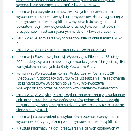
wyborach zarządzonych na dzień 7 kwietnia 2024 r.
Informacja o upływie terminów związanych z uprawnieniami
wyborców niepełnosprawnych oraz wyborców, którzy najpóźniej w
dniu głosowania ukończą 60 lat, w wyborach do rad gmin, rad
powiatów i sejmików województw oraz wójtów, burmistrzów i
prezydentów miast zarządzonych na dzień 7 kwietnia 2024 r.
INFORMACJA Komisarza Wyborczego w Pile I z dnia 8 marca 2024
r.
INFORMACJA O DYŻURACH URZĘDNIKA WYBORCZEGO
Informacja Powiatowej Komisji Wyborczej w Pile z dnia 28 lutego
2024 r. dotycząca terminów przyjmowania zgłoszeń i rejestracji list
kandydatów na radnych do Rady Powiatu w Pile".
Komunikat Wojewódzkiej Komisji Wyborczej w Poznaniu z 28
lutego 2024 r. dotyczący dyżurów w celu zgłaszania i rejestrowania
list kandydatów w wyborach do Sejmiku Województwa
Wielkopolskiego przez pełnomocników Komitetów Wyborczych.
INFORMACJA Miejskiej Komisji Wyborczej w Łobżenicy powołanej w
celu przeprowadzenia wyborów organów jednostek samorządu
terytorialnego zarządzonych na dzień 7 kwietnia 2024 r. o składzie,
siedzibie i dyżurach
Informacja o uprawnieniach wyborców niepełnosprawnych oraz
wyborców, którzy najpóźniej w dniu głosowania ukończą 60 lat
Klauzula informacyjna dot. przetwarzania danych osobowych w