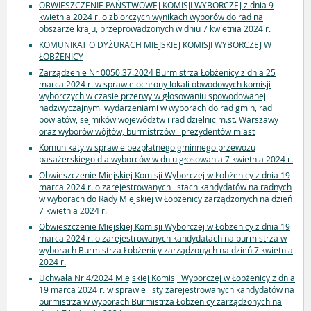
OBWIESZCZENIE PAŃSTWOWEJ KOMISJI WYBORCZEJ z dnia 9
kwietnia 2024 r. o zbiorczych wynikach wyborów do rad na
obszarze kraju, przeprowadzonych w dniu 7 kwietnia 2024 r.
KOMUNIKAT O DYŻURACH MIEJSKIEJ KOMISJI WYBORCZEJ W
ŁOBŻENICY
Zarządzenie Nr 0050.37.2024 Burmistrza Łobżenicy z dnia 25
marca 2024 r. w sprawie ochrony lokali obwodowych komisji
wyborczych w czasie przerwy w głosowaniu spowodowanej
nadzwyczajnymi wydarzeniami w wyborach do rad gmin, rad
powiatów, sejmików województw i rad dzielnic m.st. Warszawy
oraz wyborów wójtów, burmistrzów i prezydentów miast
Komunikaty w sprawie bezpłatnego gminnego przewozu
pasażerskiego dla wyborców w dniu głosowania 7 kwietnia 2024 r.
Obwieszczenie Miejskiej Komisji Wyborczej w Łobżenicy z dnia 19
marca 2024 r. o zarejestrowanych listach kandydatów na radnych
w wyborach do Rady Miejskiej w Łobżenicy zarządzonych na dzień
7 kwietnia 2024 r.
Obwieszczenie Miejskiej Komisji Wyborczej w Łobżenicy z dnia 19
marca 2024 r. o zarejestrowanych kandydatach na burmistrza w
wyborach Burmistrza Łobżenicy zarządzonych na dzień 7 kwietnia
2024 r.
Uchwała Nr 4/2024 Miejskiej Komisji Wyborczej w Łobżenicy z dnia
19 marca 2024 r. w sprawie listy zarejestrowanych kandydatów na
burmistrza w wyborach Burmistrza Łobżenicy zarządzonych na