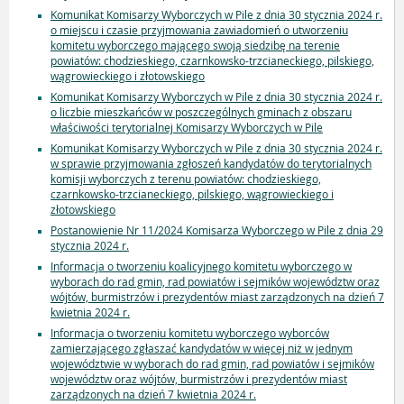
Komunikat Komisarzy Wyborczych w Pile z dnia 30 stycznia 2024 r.
o miejscu i czasie przyjmowania zawiadomień o utworzeniu
komitetu wyborczego mającego swoją siedzibę na terenie
powiatów: chodzieskiego, czarnkowsko-trzcianeckiego, pilskiego,
wągrowieckiego i złotowskiego
Komunikat Komisarzy Wyborczych w Pile z dnia 30 stycznia 2024 r.
o liczbie mieszkańców w poszczególnych gminach z obszaru
właściwości terytorialnej Komisarzy Wyborczych w Pile
Komunikat Komisarzy Wyborczych w Pile z dnia 30 stycznia 2024 r.
w sprawie przyjmowania zgłoszeń kandydatów do terytorialnych
komisji wyborczych z terenu powiatów: chodzieskiego,
czarnkowsko-trzcianeckiego, pilskiego, wągrowieckiego i
złotowskiego
Postanowienie Nr 11/2024 Komisarza Wyborczego w Pile z dnia 29
stycznia 2024 r.
Informacja o tworzeniu koalicyjnego komitetu wyborczego w
wyborach do rad gmin, rad powiatów i sejmików województw oraz
wójtów, burmistrzów i prezydentów miast zarządzonych na dzień 7
kwietnia 2024 r.
Informacja o tworzeniu komitetu wyborczego wyborców
zamierzającego zgłaszać kandydatów w więcej niż w jednym
województwie w wyborach do rad gmin, rad powiatów i sejmików
województw oraz wójtów, burmistrzów i prezydentów miast
zarządzonych na dzień 7 kwietnia 2024 r.