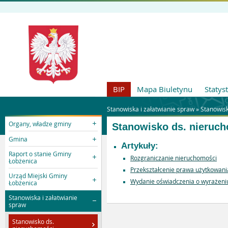
BIP
Mapa Biuletynu
Statys
Stanowiska i załatwianie spraw »
Stanowisk
Organy, władze gminy
Stanowisko ds. nieruc
Gmina
Artykuły:
Raport o stanie Gminy
Rozgraniczanie nieruchomości
Łobżenica
Przekształcenie prawa użytkowani
Urząd Miejski Gminy
Wydanie oświadczenia o wyrażeniu 
Łobżenica
Stanowiska i załatwianie
spraw
Stanowisko ds.