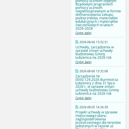
pomocy uczniom objętym
Rządowym programem
pomocy uczniom
niepełnosprawnym w formie
dofinansowania zakupu
podręczników, materiałów
edukacyjnych i materiałów
ćwiczeniowych w latach
2026-2028
Czytaj dalej
2026-08-06 13:32:51
Uchwały, zarządzenia w
sprawie zmian uchwały
budżetowej Gminy
Łobżenica na 2026 rok
Czytaj dalej
2026-08-06 13:32:08
Zarządzenie Nr
0050.129.2026 Burmistrza
Łobżenicy z dnia 31 lipca
2026 r. w sprawie zmian
uchwały budżetowej Gminy
Łobżenica na 2026 rok
Czytaj dalej
2026-08-05 14:26:39
Projekt uchwały w sprawie
miejscowego planu
zagospodarowania
przestrzennego dla terenów
położonych w rejonie ul.