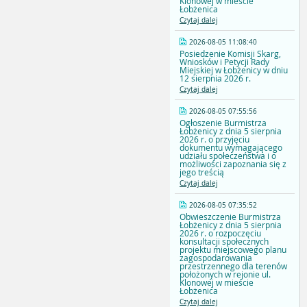
Klonowej w mieście
Łobżenica
Czytaj dalej
2026-08-05 11:08:40
Posiedzenie Komisji Skarg,
Wniosków i Petycji Rady
Miejskiej w Łobżenicy w dniu
12 sierpnia 2026 r.
Czytaj dalej
2026-08-05 07:55:56
Ogłoszenie Burmistrza
Łobżenicy z dnia 5 sierpnia
2026 r. o przyjęciu
dokumentu wymagającego
udziału społeczeństwa i o
możliwości zapoznania się z
jego treścią
Czytaj dalej
2026-08-05 07:35:52
Obwieszczenie Burmistrza
Łobżenicy z dnia 5 sierpnia
2026 r. o rozpoczęciu
konsultacji społecznych
projektu miejscowego planu
zagospodarowania
przestrzennego dla terenów
położonych w rejonie ul.
Klonowej w mieście
Łobżenica
Czytaj dalej