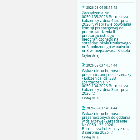
2026-08-04 08:11:45
Zarządzenie Nr
0050.135.2026 Burmistrza
Łobżenicy z dnia 4 sierpnia
2026 r. w sprawie powołania
komisji przetargowej do
przeprowadzenia II
przetargu ustnego
nieograniczonego na
sprzedaż lokalu użytkowego
nr 3, położonego w budynku
nr 3 w miejscowości Kruszki
Czytaj dalej
2026-08-03 14:34:44
Wykaz nieruchomości
przeznaczonej do sprzedaży
- Łobżenica, dz. 333
(Zarządzenie Nr
0050.134.2026 Burmistrza
Łobżenicy z dnia 3 sierpnia
2026 r.)
Czytaj dalej
2026-08-03 14:34:44
Wykaz nieruchomości
przeznaczonych do oddania
w dzierżawę (Zarządzenie
Nr 0050.133.2026
Burmistrza Łobżenicy z dnia
3 sierpnia 2026 r.)
Czytaj dalej