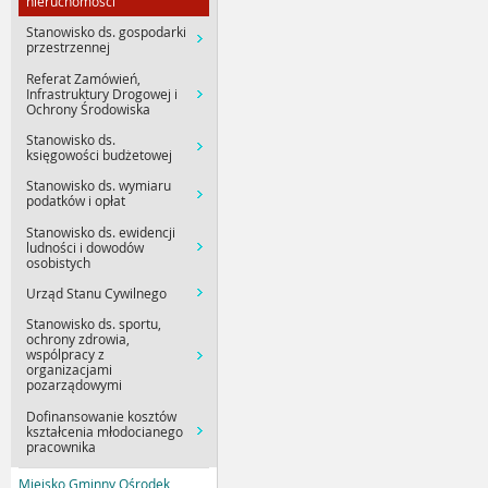
nieruchomości
Stanowisko ds. gospodarki
przestrzennej
Referat Zamówień,
Infrastruktury Drogowej i
Ochrony Środowiska
Stanowisko ds.
księgowości budżetowej
Stanowisko ds. wymiaru
podatków i opłat
Stanowisko ds. ewidencji
ludności i dowodów
osobistych
Urząd Stanu Cywilnego
Stanowisko ds. sportu,
ochrony zdrowia,
wspólpracy z
organizacjami
pozarządowymi
Dofinansowanie kosztów
kształcenia młodocianego
pracownika
Miejsko Gminny Ośrodek