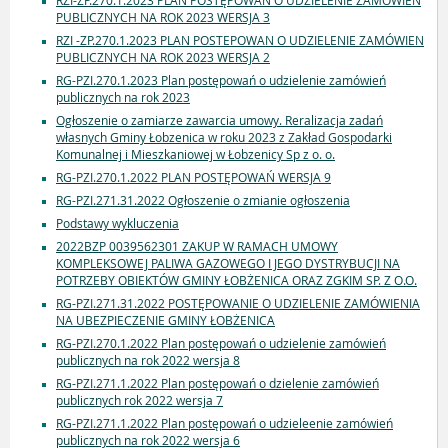
RZI-ZP.270.1.2023 PLAN POSTĘPOWAŃ O UDZIELENIE ZAMÓWIEN
PUBLICZNYCH NA ROK 2023 WERSJA 3
RZI -ZP.270.1.2023 PLAN POSTEPOWAN O UDZIELENIE ZAMÓWIEN
PUBLICZNYCH NA ROK 2023 WERSJA 2
RG-PZI.270.1.2023 Plan postępowań o udzielenie zamówień
publicznych na rok 2023
Ogłoszenie o zamiarze zawarcia umowy. Reralizacja zadań
własnych Gminy Łobzenica w roku 2023 z Zakład Gospodarki
Komunalnej i Mieszkaniowej w Łobzenicy Sp z o. o.
RG-PZI.270.1.2022 PLAN POSTĘPOWAŃ WERSJA 9
RG-PZI.271.31.2022 Ogłoszenie o zmianie ogłoszenia
Podstawy wykluczenia
2022BZP 0039562301 ZAKUP W RAMACH UMOWY
KOMPLEKSOWEJ PALIWA GAZOWEGO I JEGO DYSTRYBUCJI NA
POTRZEBY OBIEKTÓW GMINY ŁOBŻENICA ORAZ ZGKIM SP. Z O.O.
RG-PZI.271.31.2022 POSTĘPOWANIE O UDZIELENIE ZAMÓWIENIA
NA UBEZPIECZENIE GMINY ŁOBŻENICA
RG-PZI.270.1.2022 Plan postępowań o udzielenie zamówień
publicznych na rok 2022 wersja 8
RG-PZI.271.1.2022 Plan postępowań o dzielenie zamówień
publicznych rok 2022 wersja 7
RG-PZI.271.1.2022 Plan postępowań o udzieleenie zamówień
publicznych na rok 2022 wersja 6