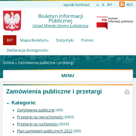
A+
wysoki kontrast
A
RSS
A-
Biuletyn Informacji
Publicznej
Urząd Miejski Gminy Łobżenica
BIP
Mapa Biuletynu
Statystyki
Pomoc
Deklaracja dostępności
Gmina »
Zamówienia publiczne i przetargi
MENU
Zamówienia publiczne i przetargi
Kategorie:
Zamówienia publiczne
(4/0)
Przetargi na nieruchomości
(0/63)
Przetargi na ruchomości
(0/24)
Plan zamówień publicznych 2022
(0/0)