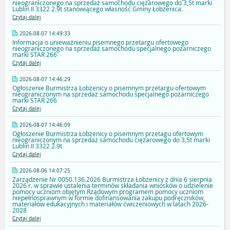
nieograniczonego na sprzedaż samochodu ciężarowego do 3,5t marki
Lublin II 3322 2.9t stanowiącego własność Gminy Łobżenica.
Czytaj dalej
2026-08-07 14:49:33
Informacja o unieważnieniu pisemnego przetargu ofertowego
nieograniczonego na sprzedaż samochodu specjalnego pożarniczego
marki STAR 266
Czytaj dalej
2026-08-07 14:46:29
Ogłoszenie Burmistrza Łobżenicy o pisemnym przetargu ofertowym
nieograniczonym na sprzedaż samochodu specjalnego pożarniczego
marki STAR 266
Czytaj dalej
2026-08-07 14:46:09
Ogłoszenie Burmistrza Łobżenicy o pisemnym przetagu ofertowym
nieograniczonym na sprzedaż samochodu ciężarowego do 3,5t marki
Lublin II 3322 2.9t
Czytaj dalej
2026-08-06 14:07:25
Zarządzenie Nr 0050.136.2026 Burmistrza Łobżenicy z dnia 6 sierpnia
2026 r. w sprawie ustalenia terminów składania wniosków o udzielenie
pomocy uczniom objętym Rządowym programem pomocy uczniom
niepełnosprawnym w formie dofinansowania zakupu podręczników,
materiałów edukacyjnych i materiałów ćwiczeniowych w latach 2026-
2028
Czytaj dalej