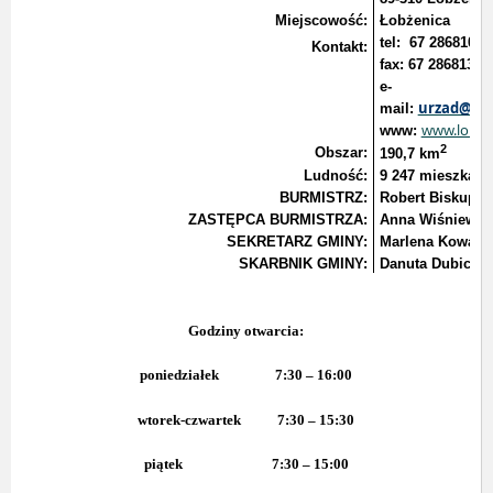
Miejscowość:
Łobżenica
tel: 67 2868100
Kontakt:
fax:
67 2868137
e-
urzad@lob
mail:
www.lobzen
www:
2
Obszar:
190,7 km
Ludność:
9 247 mieszkań
BURMISTRZ:
Robert Biskupia
ZASTĘPCA BURMISTRZA:
Anna Wiśniewsk
SEKRETARZ GMINY:
Marlena Kowalsk
SKARBNIK GMINY:
Danuta Dubicka
Godziny otwarcia:
poniedziałek
7:30 – 16:00
wtorek-czwartek
7:30 – 15:30
piątek
7:30 – 15:00