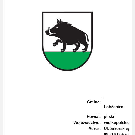
Gmina:
Łobżenica
Powiat:
pilski
Województwo:
wielkopolskie
Adres:
Ul. Sikorskiego 
89-310 Łobżenic