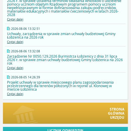
2026 r. w sprawie ustalenia terminów składania wniosków o udzielenie
pomocy uczniom objętym Rządowym programem pomocy uczniom
niepełnosprawnym w formie dofinansowania zakupu podręczników,
materiałów edukacyjnych i materiałów ćwiczeniowych w latach 2026-
2028
Czytaj dalej
2026-08-06 13:32:51
Uchwały, zarządzenia w sprawie zmian uchwały budżetowej Gminy
Łobżenica na 2026 rok
Czytaj dalej
2026-08-06 13:32:08
Zarządzenie Nr 0050.129.2026 Burmistrza Łobżenicy z dnia 31 lipca
2026 r. w sprawie zmian uchwały budżetowej Gminy Łobżenica na 2026
rok
Czytaj dalej
2026-08-05 14:26:39
Projekt uchwały w sprawie miejscowego planu zagospodarowania
przestrzennego dla terenów położonych w rejonie ul. Klonowej w
mieście Łobżenica
Czytaj dalej
STRONA
GŁÓWNA
URZĘDU
LICZNIK ODWIEDZIN