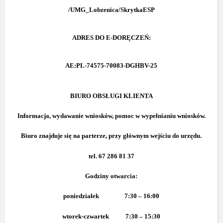
/UMG_Lobzenica/SkrytkaESP
ADRES DO E-DORĘCZEŃ:
AE:PL-74575-70083-DGHBV-25
BIURO OBSŁUGI KLIENTA
Informacja, wydawanie wniosków, pomoc w wypełnianiu wniosków.
Biuro znajduje się na parterze, przy głównym wejściu do urzędu.
tel. 67 286 81 37
Godziny
otwarcia:
poniedziałek
7:30 – 16:00
wtorek-czwartek
7:30 – 15:30