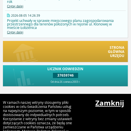
rok
Czytaj dalej
2026-08-05 14:26:39
Projekt uchwały w sprawie miejscowego planu zagospodarowania
przestrzennego dla terenów położonych w rejonie ul. Klonowej w
mieście Łobżenica
Czytaj dalej
STRONA
GŁÓWNA
URZĘDU
LICZNIK ODWIEDZIN
37659746
Od dnia 26 czerwca 2003 r.
Przejdź do góry
Zamknij
W ramach naszej witryny stosujemy pliki
cookies w celu świadczenia Państwu usług
na najwyższym poziomie, w tym w sposób
dostosowany do indywidualnych potrzeb.
Urząd Miejski Gminy Łobżenica, ul Sikorskiego 7, 67 2868100,
Korzystanie z witryny bez zmiany ustawień
gmina@lobzenica.pl
dotyczących cookies oznacza, że będą one
zamieszczane w Państwa urządzeniu