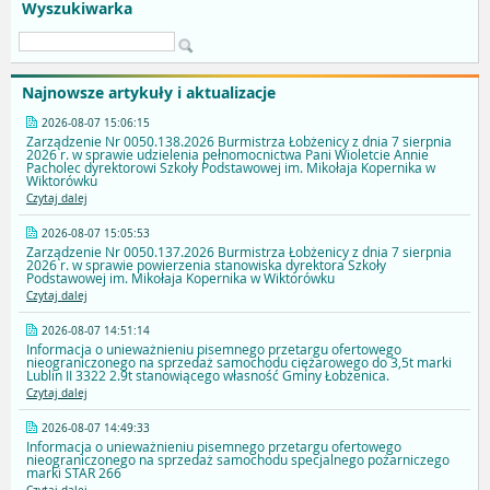
Wyszukiwarka
Najnowsze artykuły i aktualizacje
2026-08-07 15:06:15
Zarządzenie Nr 0050.138.2026 Burmistrza Łobżenicy z dnia 7 sierpnia
2026 r. w sprawie udzielenia pełnomocnictwa Pani Wioletcie Annie
Pacholec dyrektorowi Szkoły Podstawowej im. Mikołaja Kopernika w
Wiktorówku
Czytaj dalej
2026-08-07 15:05:53
Zarządzenie Nr 0050.137.2026 Burmistrza Łobżenicy z dnia 7 sierpnia
2026 r. w sprawie powierzenia stanowiska dyrektora Szkoły
Podstawowej im. Mikołaja Kopernika w Wiktorówku
Czytaj dalej
2026-08-07 14:51:14
Informacja o unieważnieniu pisemnego przetargu ofertowego
nieograniczonego na sprzedaż samochodu ciężarowego do 3,5t marki
Lublin II 3322 2.9t stanowiącego własność Gminy Łobżenica.
Czytaj dalej
2026-08-07 14:49:33
Informacja o unieważnieniu pisemnego przetargu ofertowego
nieograniczonego na sprzedaż samochodu specjalnego pożarniczego
marki STAR 266