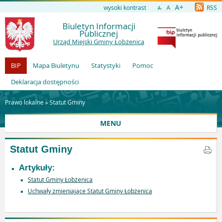
A+
wysoki kontrast
A
RSS
A-
Biuletyn Informacji
Publicznej
Urząd Miejski Gminy Łobżenica
BIP
Mapa Biuletynu
Statystyki
Pomoc
Deklaracja dostępności
Prawo lokalne »
Statut Gminy
MENU
Statut Gminy
Artykuły:
Statut Gminy Łobżenica
Uchwały zmieniające Statut Gminy Łobżenica