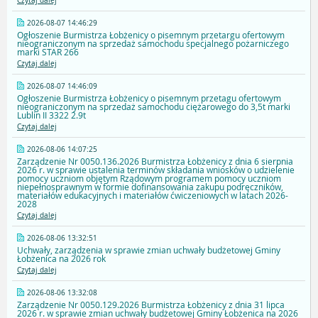
Czytaj dalej
2026-08-07 14:46:29
Ogłoszenie Burmistrza Łobżenicy o pisemnym przetargu ofertowym
nieograniczonym na sprzedaż samochodu specjalnego pożarniczego
marki STAR 266
Czytaj dalej
2026-08-07 14:46:09
Ogłoszenie Burmistrza Łobżenicy o pisemnym przetagu ofertowym
nieograniczonym na sprzedaż samochodu ciężarowego do 3,5t marki
Lublin II 3322 2.9t
Czytaj dalej
2026-08-06 14:07:25
Zarządzenie Nr 0050.136.2026 Burmistrza Łobżenicy z dnia 6 sierpnia
2026 r. w sprawie ustalenia terminów składania wniosków o udzielenie
pomocy uczniom objętym Rządowym programem pomocy uczniom
niepełnosprawnym w formie dofinansowania zakupu podręczników,
materiałów edukacyjnych i materiałów ćwiczeniowych w latach 2026-
2028
Czytaj dalej
2026-08-06 13:32:51
Uchwały, zarządzenia w sprawie zmian uchwały budżetowej Gminy
Łobżenica na 2026 rok
Czytaj dalej
2026-08-06 13:32:08
Zarządzenie Nr 0050.129.2026 Burmistrza Łobżenicy z dnia 31 lipca
2026 r. w sprawie zmian uchwały budżetowej Gminy Łobżenica na 2026