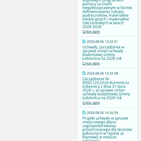
Rządowym programem
pomocy uczniom
niepełnosprawnym w formie
dofinansowania zakupu
podręczników, materiałów
edukacyjnych i materiałów
ćwiczeniowych w latach
2026-2028
Czytaj dalej
2026-08-06 13:32:51
Uchwały, zarządzenia w
sprawie zmian uchwały
budżetowej Gminy
Łobżenica na 2026 rok
Czytaj dalej
2026-08-06 13:32:08
Zarządzenie Nr
0050.129.2026 Burmistrza
Łobżenicy z dnia 31 lipca
2026 r. w sprawie zmian
uchwały budżetowej Gminy
Łobżenica na 2026 rok
Czytaj dalej
2026-08-05 14:26:39
Projekt uchwały w sprawie
miejscowego planu
zagospodarowania
przestrzennego dla terenów
położonych w rejonie ul.
Klonowej w mieście
Łobżenica