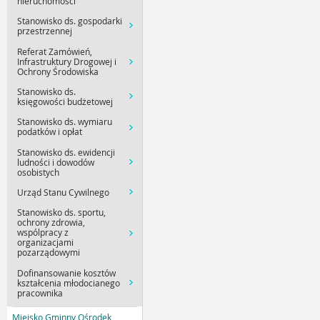
nieruchomości
Stanowisko ds. gospodarki
przestrzennej
Referat Zamówień,
Infrastruktury Drogowej i
Ochrony Środowiska
Stanowisko ds.
księgowości budżetowej
Stanowisko ds. wymiaru
podatków i opłat
Stanowisko ds. ewidencji
ludności i dowodów
osobistych
Urząd Stanu Cywilnego
Stanowisko ds. sportu,
ochrony zdrowia,
wspólpracy z
organizacjami
pozarządowymi
Dofinansowanie kosztów
kształcenia młodocianego
pracownika
Miejsko Gminny Ośrodek