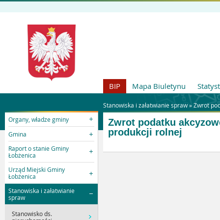
BIP
Mapa Biuletynu
Statys
Stanowiska i załatwianie spraw »
Zwrot po
Organy, władze gminy
Zwrot podatku akcyzow
produkcji rolnej
Gmina
Raport o stanie Gminy
Łobżenica
Urząd Miejski Gminy
Łobżenica
Stanowiska i załatwianie
spraw
Stanowisko ds.