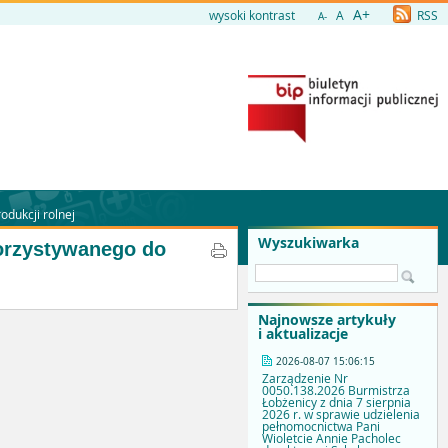
A+
wysoki kontrast
A
RSS
A-
dukcji rolnej
Wyszukiwarka
orzystywanego do
Najnowsze artykuły
i aktualizacje
2026-08-07 15:06:15
Zarządzenie Nr
0050.138.2026 Burmistrza
Łobżenicy z dnia 7 sierpnia
2026 r. w sprawie udzielenia
pełnomocnictwa Pani
Wioletcie Annie Pacholec