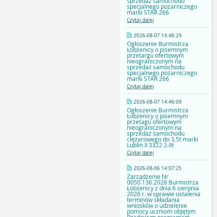
sprzedaż samochodu
specjalnego pożarniczego
marki STAR 266
Czytaj dalej
2026-08-07 14:46:29
Ogłoszenie Burmistrza
Łobżenicy o pisemnym
przetargu ofertowym
nieograniczonym na
sprzedaż samochodu
specjalnego pożarniczego
marki STAR 266
Czytaj dalej
2026-08-07 14:46:09
Ogłoszenie Burmistrza
Łobżenicy o pisemnym
przetagu ofertowym
nieograniczonym na
sprzedaż samochodu
ciężarowego do 3,5t marki
Lublin II 3322 2.9t
Czytaj dalej
2026-08-06 14:07:25
Zarządzenie Nr
0050.136.2026 Burmistrza
Łobżenicy z dnia 6 sierpnia
2026 r. w sprawie ustalenia
terminów składania
wniosków o udzielenie
pomocy uczniom objętym