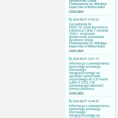
dyrektorowi Szkoły
Podstawowej im. Mikołaja
Kopernika w Wiktorówku
Czytaj dalej
2026-08-07 15:05:53
Zarządzenie Nr
0050.137.2026 Burmistrza
Łobżenicy z dnia 7 sierpnia
2026 r. w sprawie
powierzenia stanowiska
dyrektora Szkoły
Podstawowej im. Mikołaja
Kopernika w Wiktorówku
Czytaj dalej
2026-08-07 14:51:14
Informacja o unieważnieniu
pisemnego przetargu
ofertowego
nieograniczonego na
sprzedaż samochodu
ciężarowego do 3,5t marki
Lublin II 3322 2.9t
stanowiącego własność
Gminy Łobżenica.
Czytaj dalej
2026-08-07 14:49:33
Informacja o unieważnieniu
pisemnego przetargu
ofertowego
nieograniczonego na