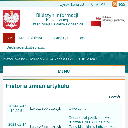
A+
wysoki kontrast
A
RSS
A-
Biuletyn Informacji
Publicznej
Urząd Miejski Gminy Łobżenica
BIP
Mapa Biuletynu
Statystyki
Pomoc
Deklaracja dostępności
Prawo lokalne »
Uchwały
»
2024
»
sesja LXVIII - 30.01.2024 r.
MENU
Historia zmian artykułu
Powrót
2024-02-14
Łukasz Sobieszczyk
Utworzenie
12:33:51
Dodano załącznik o nazwie
"Uchwała Nr LXVIII.567.24
2024-02-14
Łukasz Sobieszczyk
Rady Miejskiej w Łobżenicy z