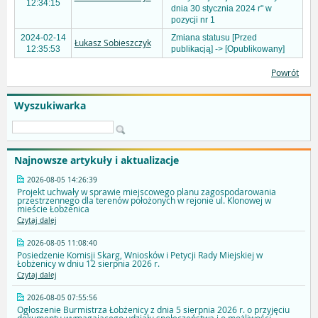
12:34:15
dnia 30 stycznia 2024 r" w
pozycji nr 1
2024-02-14
Zmiana statusu [Przed
Łukasz Sobieszczyk
12:35:53
publikacją] -> [Opublikowany]
Powrót
Wyszukiwarka
Najnowsze artykuły i aktualizacje
2026-08-05 14:26:39
Projekt uchwały w sprawie miejscowego planu zagospodarowania
przestrzennego dla terenów położonych w rejonie ul. Klonowej w
mieście Łobżenica
Czytaj dalej
2026-08-05 11:08:40
Posiedzenie Komisji Skarg, Wniosków i Petycji Rady Miejskiej w
Łobżenicy w dniu 12 sierpnia 2026 r.
Czytaj dalej
2026-08-05 07:55:56
Ogłoszenie Burmistrza Łobżenicy z dnia 5 sierpnia 2026 r. o przyjęciu