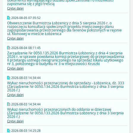
dokumentu wymagającego udziału społeczeństwa i o możliwości
zapoznania się z jego treścią
Czytaj dalej
2026-08-05 07:35:52
Obwieszczenie Burmistrza Łobżenicy z dnia 5 sierpnia 2026 r. o
rozpoczęciu konsultacji społecznych projektu miejscowego planu
zagospodarowania przestrzennego dla terenów położonych w rejonie
ul. Klonowej w mieście Łobżenica
Czytaj dalej
2026-08-04 08:11:45
Zarządzenie Nr 0050.135.2026 Burmistrza Łobżenicy z dnia 4 sierpnia
2026 r. w sprawie powołania komisji przetargowej do przeprowadzenia
II przetargu ustnego nieograniczonego na sprzedaż lokalu użytkowego
nr 3, położonego w budynku nr 3 w miejscowości Kruszki
Czytaj dalej
2026-08-03 14:34:44
Wykaz nieruchomości przeznaczonej do sprzedaży - Łobżenica, dz. 333
(Zarządzenie Nr 0050.134.2026 Burmistrza Łobżenicy z dnia 3 sierpnia
2026 r.)
Czytaj dalej
2026-08-03 14:34:44
Wykaz nieruchomości przeznaczonych do oddania w dzierżawę
(Zarządzenie Nr 0050.133.2026 Burmistrza Łobżenicy z dnia 3 sierpnia
2026 r.)
Czytaj dalej
2026-08-03 14:25:28