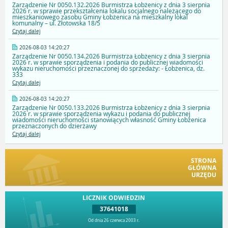
Zarządzenie Nr 0050.132.2026 Burmistrza Łobżenicy z dnia 3 sierpnia
2026 r. w sprawie przekształcenia lokalu socjalnego należącego do
mieszkaniowego zasobu Gminy Łobżenica na mieszkalny lokal
komunalny – ul. Złotowska 18/5
Czytaj dalej
2026-08-03 14:20:27
Zarządzenie Nr 0050.134.2026 Burmistrza Łobżenicy z dnia 3 sierpnia
2026 r. w sprawie sporządzenia i podania do publicznej wiadomości
wykazu nieruchomości przeznaczonej do sprzedaży: - Łobżenica, dz.
333
Czytaj dalej
2026-08-03 14:20:27
Zarządzenie Nr 0050.133.2026 Burmistrza Łobżenicy z dnia 3 sierpnia
2026 r. w sprawie sporządzenia wykazu i podania do publicznej
wiadomości nieruchomości stanowiących własność Gminy Łobżenica
przeznaczonych do dzierżawy
Czytaj dalej
STRONA
GŁÓWNA
URZĘDU
LICZNIK ODWIEDZIN
37641018
Od dnia 26 czerwca 2003 r.