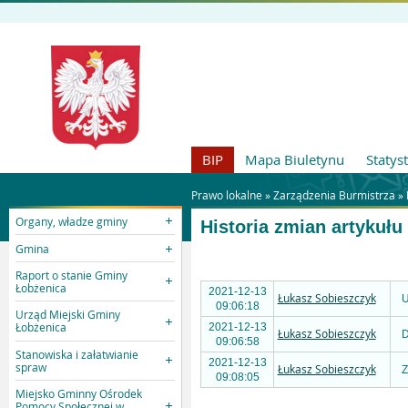
BIP
Mapa Biuletynu
Statys
Prawo lokalne »
Zarządzenia Burmistrza
»
Organy, władze gminy
Historia zmian artykułu
Gmina
Raport o stanie Gminy
Łobżenica
2021-12-13
Łukasz Sobieszczyk
U
09:06:18
Urząd Miejski Gminy
Łobżenica
2021-12-13
Łukasz Sobieszczyk
D
09:06:58
Stanowiska i załatwianie
2021-12-13
spraw
Łukasz Sobieszczyk
Z
09:08:05
Miejsko Gminny Ośrodek
Pomocy Społecznej w