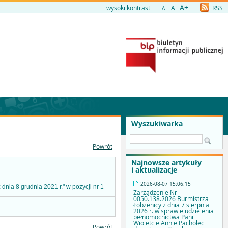
A+
wysoki kontrast
A
RSS
A-
Wyszukiwarka
Powrót
Najnowsze artykuły
i aktualizacje
2026-08-07 15:06:15
nia 8 grudnia 2021 r." w pozycji nr 1
Zarządzenie Nr
0050.138.2026 Burmistrza
Łobżenicy z dnia 7 sierpnia
2026 r. w sprawie udzielenia
pełnomocnictwa Pani
Wioletcie Annie Pacholec
Powrót