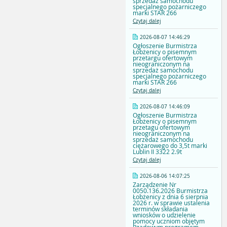
sprzedaż samochodu
specjalnego pożarniczego
marki STAR 266
Czytaj dalej
2026-08-07 14:46:29
Ogłoszenie Burmistrza
Łobżenicy o pisemnym
przetargu ofertowym
nieograniczonym na
sprzedaż samochodu
specjalnego pożarniczego
marki STAR 266
Czytaj dalej
2026-08-07 14:46:09
Ogłoszenie Burmistrza
Łobżenicy o pisemnym
przetagu ofertowym
nieograniczonym na
sprzedaż samochodu
ciężarowego do 3,5t marki
Lublin II 3322 2.9t
Czytaj dalej
2026-08-06 14:07:25
Zarządzenie Nr
0050.136.2026 Burmistrza
Łobżenicy z dnia 6 sierpnia
2026 r. w sprawie ustalenia
terminów składania
wniosków o udzielenie
pomocy uczniom objętym