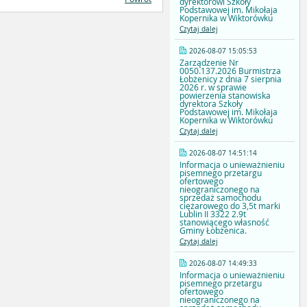
dyrektorowi Szkoły
Podstawowej im. Mikołaja
Kopernika w Wiktorówku
Czytaj dalej
2026-08-07 15:05:53
Zarządzenie Nr
0050.137.2026 Burmistrza
Łobżenicy z dnia 7 sierpnia
2026 r. w sprawie
powierzenia stanowiska
dyrektora Szkoły
Podstawowej im. Mikołaja
Kopernika w Wiktorówku
Czytaj dalej
2026-08-07 14:51:14
Informacja o unieważnieniu
pisemnego przetargu
ofertowego
nieograniczonego na
sprzedaż samochodu
ciężarowego do 3,5t marki
Lublin II 3322 2.9t
stanowiącego własność
Gminy Łobżenica.
Czytaj dalej
2026-08-07 14:49:33
Informacja o unieważnieniu
pisemnego przetargu
ofertowego
nieograniczonego na