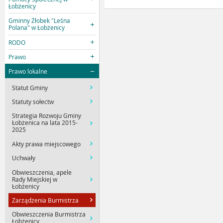
Łobżenicy
Gminny Żłobek "Leśna
Polana" w Łobżenicy
RODO
Prawo
Prawo lokalne
Statut Gminy
Statuty sołectw
Strategia Rozwoju Gminy
Łobżenica na lata 2015-
2025
Akty prawa miejscowego
Uchwały
Obwieszczenia, apele
Rady Miejskiej w
Łobżenicy
Zarządzenia Burmistrza
Obwieszczenia Burmistrza
Łobżenicy