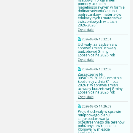
Rządowym programem
pomocy uczniom
niepełnosprawnym w formie
dofinansowania zakupu
podręczników, materiałów
edukacyjnych i materiałów
ćwiczeniowych w latach
2026-2028
Czytaj dalej
2026-08-06 13:32:51
Uchwały, zarządzenia w
sprawie zmian uchwały
budżetowej Gminy
Łobżenica na 2026 rok
Czytaj dalej
2026-08-06 13:32:08
Zarządzenie Nr
0050.129.2026 Burmistrza
Łobżenicy z dnia 31 lipca
2026 r. w sprawie zmian
uchwały budżetowej Gminy
Łobżenica na 2026 rok
Czytaj dalej
2026-08-05 14:26:39
Projekt uchwały w sprawie
miejscowego planu
zagospodarowania
przestrzennego dla terenów
położonych w rejonie ul.
Klonowej w mieście
Łobżenica