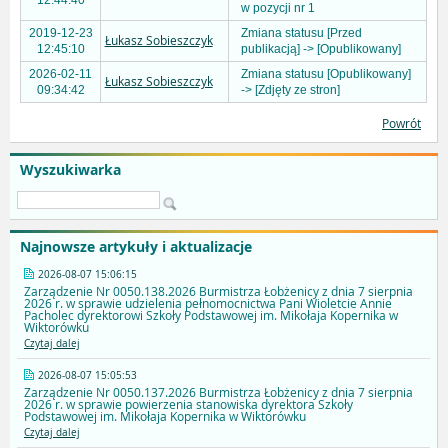
12:44:40
w pozycji nr 1
2019-12-23
Zmiana statusu [Przed
Łukasz Sobieszczyk
12:45:10
publikacją] -> [Opublikowany]
2026-02-11
Zmiana statusu [Opublikowany]
Łukasz Sobieszczyk
09:34:42
-> [Zdjęty ze stron]
Powrót
Wyszukiwarka
Najnowsze artykuły i aktualizacje
2026-08-07 15:06:15
Zarządzenie Nr 0050.138.2026 Burmistrza Łobżenicy z dnia 7 sierpnia
2026 r. w sprawie udzielenia pełnomocnictwa Pani Wioletcie Annie
Pacholec dyrektorowi Szkoły Podstawowej im. Mikołaja Kopernika w
Wiktorówku
Czytaj dalej
2026-08-07 15:05:53
Zarządzenie Nr 0050.137.2026 Burmistrza Łobżenicy z dnia 7 sierpnia
2026 r. w sprawie powierzenia stanowiska dyrektora Szkoły
Podstawowej im. Mikołaja Kopernika w Wiktorówku
Czytaj dalej