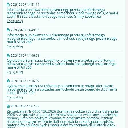
2026-08-07 14:51:14
Informacja o unieważnieniu pisemnego przetargu ofertowego
nieograniczonego na sprzedaż samochodu ciężarowego do 3,5t marki
Lublin II 3322 2.9t stanowiącego własność Gminy Łobżenica.
Czytaj dalej
2026-08-07 14:49:33
Informacja o unieważnieniu pisemnego przetargu ofertowego
nieograniczonego na sprzedaż samochodu specjalnego pożarniczego
marki STAR 266
Czytaj dalej
2026-08-07 14:46:29
Ogłoszenie Burmistrza Łobżenicy o pisemnym przetargu ofertowym
nieograniczonym na sprzedaż samochodu specjalnego pożarniczego
marki STAR 266
Czytaj dalej
2026-08-07 14:46:09
Ogłoszenie Burmistrza Łobżenicy o pisemnym przetagu ofertowym
nieograniczonym na sprzedaż samochodu ciężarowego do 3,5t marki
Lublin II 3322 2.9t
Czytaj dalej
2026-08-06 14:07:25
Zarządzenie Nr 0050.136.2026 Burmistrza Łobżenicy z dnia 6 sierpnia
2026 r. w sprawie ustalenia terminów składania wniosków o udzielenie
pomocy uczniom objętym Rządowym programem pomocy uczniom
niepełnosprawnym w formie dofinansowania zakupu podręczników,
materiałów edukacyjnych i materiałów ćwiczeniowych w latach 2026-