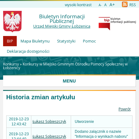
A+
wysoki kontrast
A
RSS
A-
Biuletyn Informacji
Publicznej
Urząd Miejski Gminy Łobżenica
BIP
Mapa Biuletynu
Statystyki
Pomoc
Deklaracja dostępności
Konkursy »
Konkursy w Miejsko Gminnym Ośrodku Pomocy Społecznej w
Łobżenicy
MENU
Historia zmian artykułu
Powrót
2019-12-23
Łukasz Sobieszczyk
Utworzenie
12:43:42
Dodano załącznik o nazwie
2019-12-23
Łukasz Sobieszczyk
"Informacja o wynikach naboru"