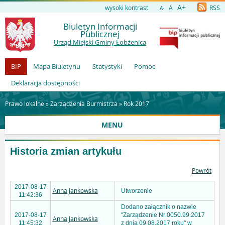
A+
wysoki kontrast
A
RSS
A-
Biuletyn Informacji
Publicznej
Urząd Miejski Gminy Łobżenica
BIP
Mapa Biuletynu
Statystyki
Pomoc
Deklaracja dostępności
Prawo lokalne »
Zarządzenia Burmistrza
»
Rok 2017
MENU
Historia zmian artykułu
Powrót
2017-08-17
Anna Jankowska
Utworzenie
11:42:36
Dodano załącznik o nazwie
2017-08-17
"Zarządzenie Nr 0050.99.2017
Anna Jankowska
11:45:32
z dnia 09.08.2017 roku" w