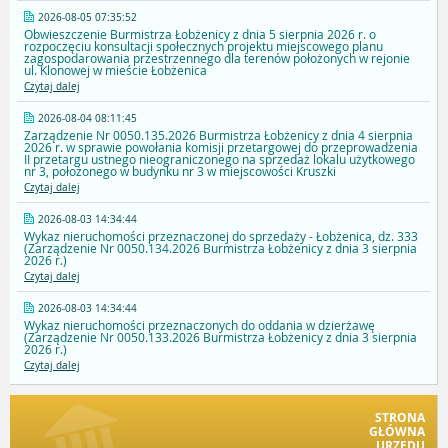
2026-08-05 07:35:52
Obwieszczenie Burmistrza Łobżenicy z dnia 5 sierpnia 2026 r. o
rozpoczęciu konsultacji społecznych projektu miejscowego planu
zagospodarowania przestrzennego dla terenów położonych w rejonie
ul. Klonowej w mieście Łobżenica
Czytaj dalej
2026-08-04 08:11:45
Zarządzenie Nr 0050.135.2026 Burmistrza Łobżenicy z dnia 4 sierpnia
2026 r. w sprawie powołania komisji przetargowej do przeprowadzenia
II przetargu ustnego nieograniczonego na sprzedaż lokalu użytkowego
nr 3, położonego w budynku nr 3 w miejscowości Kruszki
Czytaj dalej
2026-08-03 14:34:44
Wykaz nieruchomości przeznaczonej do sprzedaży - Łobżenica, dz. 333
(Zarządzenie Nr 0050.134.2026 Burmistrza Łobżenicy z dnia 3 sierpnia
2026 r.)
Czytaj dalej
2026-08-03 14:34:44
Wykaz nieruchomości przeznaczonych do oddania w dzierżawę
(Zarządzenie Nr 0050.133.2026 Burmistrza Łobżenicy z dnia 3 sierpnia
2026 r.)
Czytaj dalej
STRONA
GŁÓWNA
URZĘDU