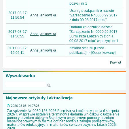
pozycji nr 1
Usunięto załącznik o nazwie
2017-08-17
Anna Jankowska
"Zarządzenie Nr 0050.99.2017
11:56:54
z dnia 09.08.2017 roku"
Dodano załącznik o nazwie
2017-08-17
"Zarządzenie Nr 0050.99.2017
Anna Jankowska
11:56:55
Burmistrza Łobżenicy z dnia
09.08.2017 roku" w pozycji nr 1
2017-08-17
Zmiana statusu [Przed
Anna Jankowska
12:05:11
publikacją] -> [Opublikowany]
Powrót
Wyszukiwarka
Najnowsze artykuły i aktualizacje
2026-08-06 14:07:25
Zarządzenie Nr 0050.136.2026 Burmistrza Łobżenicy z dnia 6 sierpnia
2026 r. w sprawie ustalenia terminów składania wniosków o udzielenie
pomocy uczniom objętym Rządowym programem pomocy uczniom
niepełnosprawnym w formie dofinansowania zakupu podręczników,
materiałów edukacyjnych i materiałów ćwiczeniowych w latach 2026-
2028