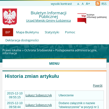
A+
wysoki kontrast
A
RSS
A-
Biuletyn Informacji
Publicznej
Urząd Miejski Gminy Łobżenica
BIP
Mapa Biuletynu
Statystyki
Pomoc
Deklaracja dostępności
Prawo lokalne »
Ochrona Środowiska
»
Postępowania administracyjne,
informacje
MENU
Historia zmian artykułu
Powrót
2015-12-10
Łukasz Sobieszczyk
Utworzenie
09:55:15
2015-12-10
Dodano załącznik o nazwie
Łukasz Sobieszczyk
09:58:44
"obwieszczenie" w pozycji nr 1