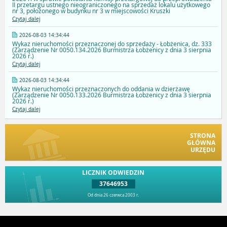
II przetargu ustnego nieograniczonego na sprzedaż lokalu użytkowego
nr 3, położonego w budynku nr 3 w miejscowości Kruszki
Czytaj dalej
2026-08-03 14:34:44
Wykaz nieruchomości przeznaczonej do sprzedaży - Łobżenica, dz. 333
(Zarządzenie Nr 0050.134.2026 Burmistrza Łobżenicy z dnia 3 sierpnia
2026 r.)
Czytaj dalej
2026-08-03 14:34:44
Wykaz nieruchomości przeznaczonych do oddania w dzierżawę
(Zarządzenie Nr 0050.133.2026 Burmistrza Łobżenicy z dnia 3 sierpnia
2026 r.)
Czytaj dalej
STRONA
GŁÓWNA
URZĘDU
LICZNIK ODWIEDZIN
37646953
Od dnia 26 czerwca 2003 r.
Przejdź do góry