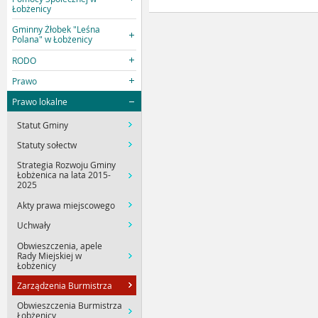
Łobżenicy
Gminny Żłobek "Leśna
Polana" w Łobżenicy
RODO
Prawo
Prawo lokalne
Statut Gminy
Statuty sołectw
Strategia Rozwoju Gminy
Łobżenica na lata 2015-
2025
Akty prawa miejscowego
Uchwały
Obwieszczenia, apele
Rady Miejskiej w
Łobżenicy
Zarządzenia Burmistrza
Obwieszczenia Burmistrza
Łobżenicy