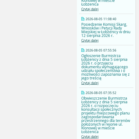
Klonowej w mieście
Łobżenica
Czytaj dalej
2026-08-05 11:08:40
Posiedzenie Komisji Skarg,
Wniosków i Petycji Rady
Miejskiej w Łobżenicy w dniu
12 sierpnia 2026 r.
Czytaj dalej
2026-08-05 07:55:56
Ogłoszenie Burmistrza
Łobżenicy z dnia 5 sierpnia
2026 r. o przyjęciu
dokumentu wymagającego
udziału społeczeństwa i o
możliwości zapoznania się z
jego treścią
Czytaj dalej
2026-08-05 07:35:52
Obwieszczenie Burmistrza
Łobżenicy z dnia 5 sierpnia
2026 r. o rozpoczęciu
konsultacji społecznych
projektu miejscowego planu
zagospodarowania
przestrzennego dla terenów
położonych w rejonie ul.
Klonowej w mieście
Łobżenica
Czytaj dalej