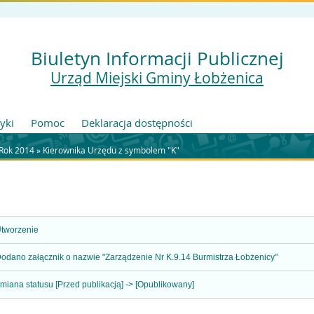
Biuletyn Informacji Publicznej
Urząd Miejski Gminy Łobżenica
tyki
Pomoc
Deklaracja dostępności
Rok 2014
»
Kierownika Urzędu z symbolem "K"
tworzenie
odano załącznik o nazwie "Zarządzenie Nr K.9.14 Burmistrza Łobżenicy"
miana statusu [Przed publikacją] -> [Opublikowany]