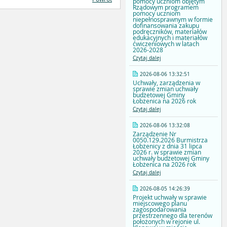
pomocy uczniom objętym
Rządowym programem
pomocy uczniom
niepełnosprawnym w formie
dofinansowania zakupu
podręczników, materiałów
edukacyjnych i materiałów
ćwiczeniowych w latach
2026-2028
Czytaj dalej
2026-08-06 13:32:51
Uchwały, zarządzenia w
sprawie zmian uchwały
budżetowej Gminy
Łobżenica na 2026 rok
Czytaj dalej
2026-08-06 13:32:08
Zarządzenie Nr
0050.129.2026 Burmistrza
Łobżenicy z dnia 31 lipca
2026 r. w sprawie zmian
uchwały budżetowej Gminy
Łobżenica na 2026 rok
Czytaj dalej
2026-08-05 14:26:39
Projekt uchwały w sprawie
miejscowego planu
zagospodarowania
przestrzennego dla terenów
położonych w rejonie ul.