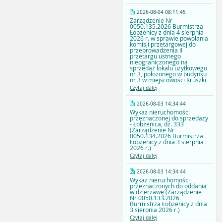
2026-08-04 08:11:45
Zarządzenie Nr
0050.135.2026 Burmistrza
Łobżenicy z dnia 4 sierpnia
2026 r. w sprawie powołania
komisji przetargowej do
przeprowadzenia II
przetargu ustnego
nieograniczonego na
sprzedaż lokalu użytkowego
nr 3, położonego w budynku
nr 3 w miejscowości Kruszki
Czytaj dalej
2026-08-03 14:34:44
Wykaz nieruchomości
przeznaczonej do sprzedaży
- Łobżenica, dz. 333
(Zarządzenie Nr
0050.134.2026 Burmistrza
Łobżenicy z dnia 3 sierpnia
2026 r.)
Czytaj dalej
2026-08-03 14:34:44
Wykaz nieruchomości
przeznaczonych do oddania
w dzierżawę (Zarządzenie
Nr 0050.133.2026
Burmistrza Łobżenicy z dnia
3 sierpnia 2026 r.)
Czytaj dalej