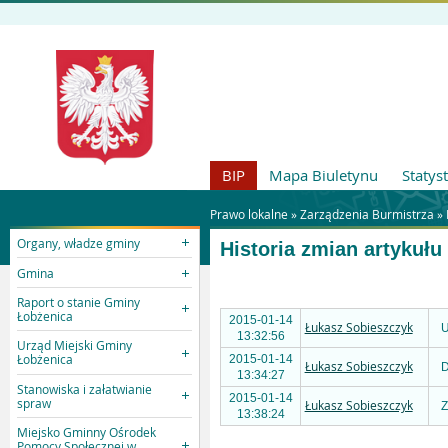
BIP
Mapa Biuletynu
Statys
Prawo lokalne »
Zarządzenia Burmistrza
»
Organy, władze gminy
Historia zmian artykułu
Gmina
Raport o stanie Gminy
Łobżenica
2015-01-14
Łukasz Sobieszczyk
U
13:32:56
Urząd Miejski Gminy
Łobżenica
2015-01-14
Łukasz Sobieszczyk
D
13:34:27
Stanowiska i załatwianie
2015-01-14
spraw
Łukasz Sobieszczyk
Z
13:38:24
Miejsko Gminny Ośrodek
Pomocy Społecznej w