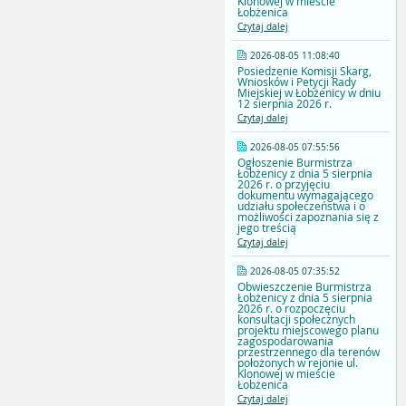
Klonowej w mieście
Łobżenica
Czytaj dalej
2026-08-05 11:08:40
Posiedzenie Komisji Skarg,
Wniosków i Petycji Rady
Miejskiej w Łobżenicy w dniu
12 sierpnia 2026 r.
Czytaj dalej
2026-08-05 07:55:56
Ogłoszenie Burmistrza
Łobżenicy z dnia 5 sierpnia
2026 r. o przyjęciu
dokumentu wymagającego
udziału społeczeństwa i o
możliwości zapoznania się z
jego treścią
Czytaj dalej
2026-08-05 07:35:52
Obwieszczenie Burmistrza
Łobżenicy z dnia 5 sierpnia
2026 r. o rozpoczęciu
konsultacji społecznych
projektu miejscowego planu
zagospodarowania
przestrzennego dla terenów
położonych w rejonie ul.
Klonowej w mieście
Łobżenica
Czytaj dalej