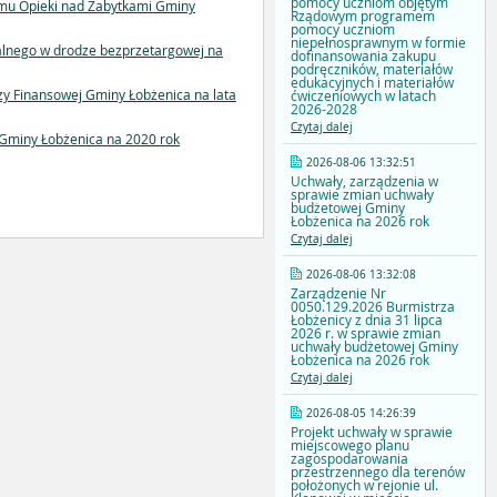
pomocy uczniom objętym
amu Opieki nad Zabytkami Gminy
Rządowym programem
pomocy uczniom
niepełnosprawnym w formie
kalnego w drodze bezprzetargowej na
dofinansowania zakupu
podręczników, materiałów
edukacyjnych i materiałów
zy Finansowej Gminy Łobżenica na lata
ćwiczeniowych w latach
2026-2028
Czytaj dalej
 Gminy Łobżenica na 2020 rok
2026-08-06 13:32:51
Uchwały, zarządzenia w
sprawie zmian uchwały
budżetowej Gminy
Łobżenica na 2026 rok
Czytaj dalej
2026-08-06 13:32:08
Zarządzenie Nr
0050.129.2026 Burmistrza
Łobżenicy z dnia 31 lipca
2026 r. w sprawie zmian
uchwały budżetowej Gminy
Łobżenica na 2026 rok
Czytaj dalej
2026-08-05 14:26:39
Projekt uchwały w sprawie
miejscowego planu
zagospodarowania
przestrzennego dla terenów
położonych w rejonie ul.