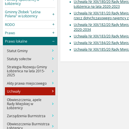
Uchwała Nr XIX/180/20 Rady Miejs
Łobżenicy
Łobżenica na lata 2020-2023
Gminny Żłobek "Leśna
Uchwała Nr XIX/181/20 Rady Miejs
Polana" w Łobżenicy
rzecz dotychczasowego najemcy z 
RODO
Uchwała Nr XIX/182/20 Rady Miejsk
2020-2034
Prawo
Uchwała Nr XIX/183/20 Rady Miejs
Prawo lokalne
Uchwała Nr XIX/184/20 Rady Miejsk
Uchwała Nr XIX/185/20 Rady Miejsk
Statut Gminy
Statuty sołectw
Strategia Rozwoju Gminy
Łobżenica na lata 2015-
2025
Akty prawa miejscowego
Uchwały
Obwieszczenia, apele
Rady Miejskiej w
Łobżenicy
Zarządzenia Burmistrza
Obwieszczenia Burmistrza
Łobżenicy