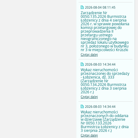
2026-08-04 08:11:45
Zarządzenie Nr
0050.135.2026 Burmistrza
Łobżenicy z dnia 4 sierpnia
2026 r. w sprawie powołania
komisji przetargowej do
przeprowadzenia II
przetargu ustnego
nieograniczonego na
sprzedaż lokalu użytkowego
nr 3, położonego w budynku
nr 3 w miejscowości Kruszki
Czytaj dalej
2026-08-03 14:34:44
Wykaz nieruchomości
przeznaczonej do sprzedaży
- Łobżenica, dz. 333
(Zarządzenie Nr
0050.134.2026 Burmistrza
Łobżenicy z dnia 3 sierpnia
2026 r.)
Czytaj dalej
2026-08-03 14:34:44
Wykaz nieruchomości
przeznaczonych do oddania
w dzierżawę (Zarządzenie
Nr 0050.133.2026
Burmistrza Łobżenicy z dnia
3 sierpnia 2026 r.)
Czytaj dalej