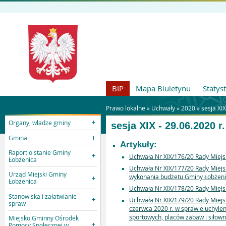
BIP
Mapa Biuletynu
Statys
Prawo lokalne »
Uchwały
»
2020
»
sesja XIX
Organy, władze gminy
sesja XIX - 29.06.2020 r.
Gmina
Artykuły:
Raport o stanie Gminy
Uchwała Nr XIX/176/20 Rady Miejsk
Łobżenica
Uchwała Nr XIX/177/20 Rady Miejs
Urząd Miejski Gminy
wykonania budżetu Gminy Łobżeni
Łobżenica
Uchwała Nr XIX/178/20 Rady Miejsk
Stanowiska i załatwianie
Uchwała Nr XIX/179/20 Rady Miejsk
spraw
czerwca 2020 r. w sprawie uchylen
sportowych, placów zabaw i siłown
Miejsko Gminny Ośrodek
Pomocy Społecznej w