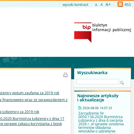
A+
wysoki kontrast
A
RSS
A-
Wyszukiwarka
obżenicy wotum zaufania za 2019 rok
Najnowsze artykuły
i aktualizacje
nia finansowego wraz ze sprawozdaniem z
2026-08-06 14:07:25
a Łobżenicy za 2019 rok
Zarządzenie Nr
0050.136.2026 Burmistrza
80.2020 Burmistrza Łobżenicy z dnia 17
Łobżenicy z dnia 6 sierpnia
 w sprawie zakazu korzystania z boisk
2026 r. w sprawie ustalenia
terminów składania
wniosków o udzielenie