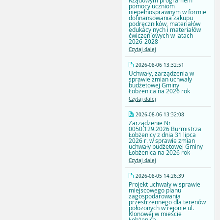
Rządowym programem
pomocy uczniom
niepełnosprawnym w formie
dofinansowania zakupu
podręczników, materiałów
edukacyjnych i materiałów
ćwiczeniowych w latach
2026-2028
Czytaj dalej
2026-08-06 13:32:51
Uchwały, zarządzenia w
sprawie zmian uchwały
budżetowej Gminy
Łobżenica na 2026 rok
Czytaj dalej
2026-08-06 13:32:08
Zarządzenie Nr
0050.129.2026 Burmistrza
Łobżenicy z dnia 31 lipca
2026 r. w sprawie zmian
uchwały budżetowej Gminy
Łobżenica na 2026 rok
Czytaj dalej
2026-08-05 14:26:39
Projekt uchwały w sprawie
miejscowego planu
zagospodarowania
przestrzennego dla terenów
położonych w rejonie ul.
Klonowej w mieście
Łobżenica