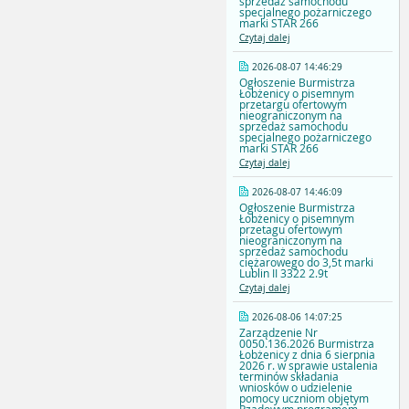
sprzedaż samochodu
specjalnego pożarniczego
marki STAR 266
Czytaj dalej
2026-08-07 14:46:29
Ogłoszenie Burmistrza
Łobżenicy o pisemnym
przetargu ofertowym
nieograniczonym na
sprzedaż samochodu
specjalnego pożarniczego
marki STAR 266
Czytaj dalej
2026-08-07 14:46:09
Ogłoszenie Burmistrza
Łobżenicy o pisemnym
przetagu ofertowym
nieograniczonym na
sprzedaż samochodu
ciężarowego do 3,5t marki
Lublin II 3322 2.9t
Czytaj dalej
2026-08-06 14:07:25
Zarządzenie Nr
0050.136.2026 Burmistrza
Łobżenicy z dnia 6 sierpnia
2026 r. w sprawie ustalenia
terminów składania
wniosków o udzielenie
pomocy uczniom objętym