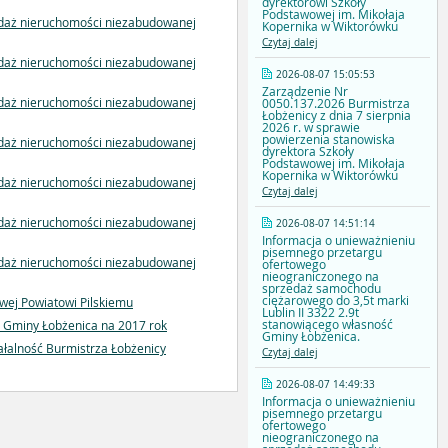
dyrektorowi Szkoły
Podstawowej im. Mikołaja
zedaż nieruchomości niezabudowanej
Kopernika w Wiktorówku
Czytaj dalej
zedaż nieruchomości niezabudowanej
2026-08-07 15:05:53
Zarządzenie Nr
zedaż nieruchomości niezabudowanej
0050.137.2026 Burmistrza
Łobżenicy z dnia 7 sierpnia
2026 r. w sprawie
powierzenia stanowiska
zedaż nieruchomości niezabudowanej
dyrektora Szkoły
Podstawowej im. Mikołaja
Kopernika w Wiktorówku
zedaż nieruchomości niezabudowanej
Czytaj dalej
zedaż nieruchomości niezabudowanej
2026-08-07 14:51:14
Informacja o unieważnieniu
pisemnego przetargu
zedaż nieruchomości niezabudowanej
ofertowego
nieograniczonego na
sprzedaż samochodu
ciężarowego do 3,5t marki
owej Powiatowi Pilskiemu
Lublin II 3322 2.9t
stanowiącego własność
j Gminy Łobżenica na 2017 rok
Gminy Łobżenica.
iałalność Burmistrza Łobżenicy
Czytaj dalej
2026-08-07 14:49:33
Informacja o unieważnieniu
pisemnego przetargu
ofertowego
nieograniczonego na