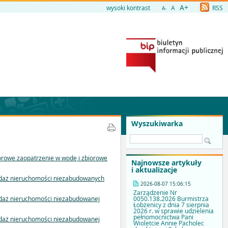
A+
wysoki kontrast
A
RSS
A-
Wyszukiwarka
iorowe zaopatrzenie w wodę i zbiorowe
Najnowsze artykuły
i aktualizacje
zedaż nieruchomości niezabudowanych
2026-08-07 15:06:15
Zarządzenie Nr
0050.138.2026 Burmistrza
zedaż nieruchomości niezabudowanej
Łobżenicy z dnia 7 sierpnia
2026 r. w sprawie udzielenia
pełnomocnictwa Pani
zedaż nieruchomości niezabudowanej
Wioletcie Annie Pacholec