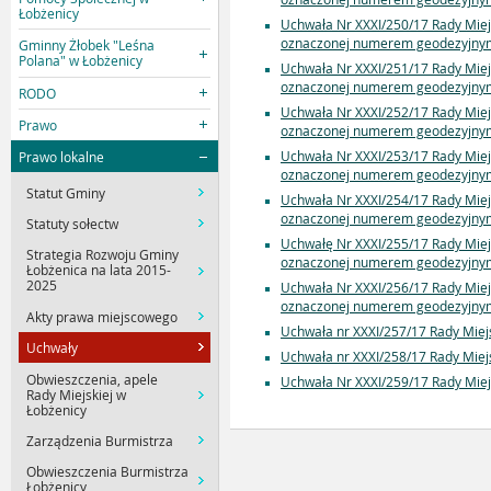
Łobżenicy
Uchwała Nr XXXI/250/17 Rady Miej
oznaczonej numerem geodezyjnym 
Gminny Żłobek "Leśna
Polana" w Łobżenicy
Uchwała Nr XXXI/251/17 Rady Miej
oznaczonej numerem geodezyjnym 
RODO
Uchwała Nr XXXI/252/17 Rady Miej
Prawo
oznaczonej numerem geodezyjnym 
Uchwała Nr XXXI/253/17 Rady Miej
Prawo lokalne
oznaczonej numerem geodezyjnym 
Statut Gminy
Uchwała Nr XXXI/254/17 Rady Miej
oznaczonej numerem geodezyjnym 
Statuty sołectw
Uchwałę Nr XXXI/255/17 Rady Miej
Strategia Rozwoju Gminy
oznaczonej numerem geodezyjnym 
Łobżenica na lata 2015-
2025
Uchwała Nr XXXI/256/17 Rady Miej
oznaczonej numerem geodezyjnym 
Akty prawa miejscowego
Uchwała nr XXXI/257/17 Rady Miejs
Uchwały
Uchwała nr XXXI/258/17 Rady Miejs
Obwieszczenia, apele
Uchwała Nr XXXI/259/17 Rady Miejs
Rady Miejskiej w
Łobżenicy
Zarządzenia Burmistrza
Obwieszczenia Burmistrza
Łobżenicy