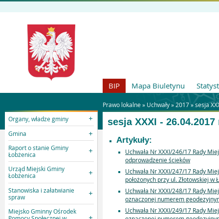
BIP
Mapa Biuletynu
Statys
Prawo lokalne »
Uchwały
»
2017
»
sesja XXX
Organy, władze gminy
sesja XXXI - 26.04.2017 
Gmina
Artykuły:
Raport o stanie Gminy
Uchwała Nr XXXI/246/17 Rady Miejs
Łobżenica
odprowadzenie ścieków
Urząd Miejski Gminy
Uchwała Nr XXXI/247/17 Rady Miej
Łobżenica
położonych przy ul. Złotowskiej w
Stanowiska i załatwianie
Uchwała Nr XXXI/248/17 Rady Miej
spraw
oznaczonej numerem geodezyjnym 
Uchwała Nr XXXI/249/17 Rady Miej
Miejsko Gminny Ośrodek
Pomocy Społecznej w
oznaczonej numerem geodezyjnym 