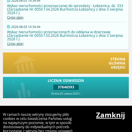
2026-08-03 14:34:44
Wykaz nieruchomości przeznaczonej do sprzedaży - Łobżenica, dz. 333
(Zarządzenie Nr 0050.134.2026 Burmistrza Łobżenicy z dnia 3 sierpnia
2026 r.)
Czytaj dalej
2026-08-03 14:34:44
Wykaz nieruchomości przeznaczonych do oddania w dzierżawę
(Zarządzenie Nr 0050.133.2026 Burmistrza Łobżenicy z dnia 3 sierpnia
2026 r.)
Czytaj dalej
STRONA
GŁÓWNA
URZĘDU
LICZNIK ODWIEDZIN
37646593
Od dnia 26 czerwca 2003 r.
Przejdź do góry
Zamknij
W ramach naszej witryny stosujemy pliki
cookies w celu świadczenia Państwu usług
na najwyższym poziomie, w tym w sposób
dostosowany do indywidualnych potrzeb.
Urząd Miejski Gminy Łobżenica, ul Sikorskiego 7, 67 2868100,
Korzystanie z witryny bez zmiany ustawień