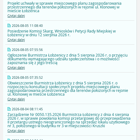
Projekt uchwały w sprawie miejscowego planu zagospodarowania
przestrzennego dla terenów położonych w rejonie ul. Klonowej w
mieście Łobżenica
Czytaj dalej
2026-08-05 11:08:40
Posiedzenie Komisji Skarg, Wniosków i Petycji Rady Miejskiej w
Łobżenicy w dniu 12 sierpnia 2026 r.
Czytaj dalej
2026-08-05 07:55:56
Ogłoszenie Burmistrza Łobżenicy z dnia 5 sierpnia 2026 r. o przyjęciu
dokumentu wymagającego udziału społeczeństwa i o możliwości
zapoznania się z jego treścią
Czytaj dalej
2026-08-05 07:35:52
Obwieszczenie Burmistrza Łobżenicy z dnia 5 sierpnia 2026 r. o
rozpoczęciu konsultacji społecznych projektu miejscowego planu
zagospodarowania przestrzennego dla terenów położonych w rejonie
ul. Klonowej w mieście Łobżenica
Czytaj dalej
2026-08-04 08:11:45
Zarządzenie Nr 0050.135.2026 Burmistrza Łobżenicy z dnia 4 sierpnia
2026 r. w sprawie powołania komisji przetargowej do przeprowadzenia
II przetargu ustnego nieograniczonego na sprzedaż lokalu użytkowego
nr 3, położonego w budynku nr 3 w miejscowości Kruszki
Czytaj dalej