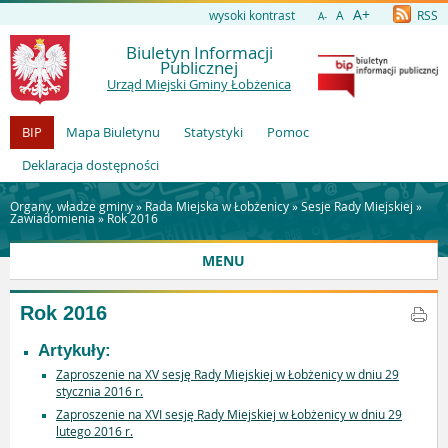
A+
wysoki kontrast
A
RSS
A-
Biuletyn Informacji
Publicznej
Urząd Miejski Gminy Łobżenica
BIP
Mapa Biuletynu
Statystyki
Pomoc
Deklaracja dostępności
Organy, władze gminy »
Rada Miejska w Łobżenicy
»
Sesje Rady Miejskiej
»
Zawiadomienia
»
Rok 2016
MENU
Rok 2016
Artykuły:
Zaproszenie na XV sesję Rady Miejskiej w Łobżenicy w dniu 29
stycznia 2016 r.
Zaproszenie na XVI sesję Rady Miejskiej w Łobżenicy w dniu 29
lutego 2016 r.