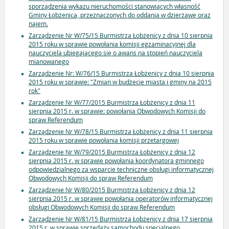
sporządzenia wykazu nieruchomości stanowiących własność
Gminy Łobżenica, przeznaczonych do oddania w dzierżawę oraz
najem.
Zarządzenie Nr W/75/15 Burmistrza Łobżenicy z dnia 10 sierpnia
2015 roku w sprawie powołania komisji egzaminacyjnej dla
nauczyciela ubiegającego się o awans na stopień nauczyciela
mianowanego
Zarządzenie Nr: W/76/15 Burmistrza Łobżenicy z dnia 10 sierpnia
2015 roku w sprawie: "Zmian w budżecie miasta i gminy na 2015
rok"
Zarządzenie Nr W/77/2015 Burmistrza Łobżenicy z dnia 11
sierpnia 2015 r. w sprawie: powołania Obwodowych Komisji do
spraw Referendum
Zarządzenie Nr W/78/15 Burmistrza Łobżenicy z dnia 11 sierpnia
2015 roku w sprawie powołania komisji przetargowej
Zarządzenie Nr W/79/2015 Burmistrza Łobżenicy z dnia 12
sierpnia 2015 r. w sprawie powołania koordynatora gminnego
odpowiedzialnego za wsparcie techniczne obsługi informatycznej
Obwodowych Komisji do spraw Referendum
Zarządzenie Nr W/80/2015 Burmistrza Łobżenicy z dnia 12
sierpnia 2015 r. w sprawie powołania operatorów informatycznej
obsługi Obwodowych Komisji do spraw Referendum
Zarządzenie Nr W/81/15 Burmistrza Łobżenicy z dnia 17 sierpnia
2015 r. w sprawie sprzedaży samochodu specjalnego