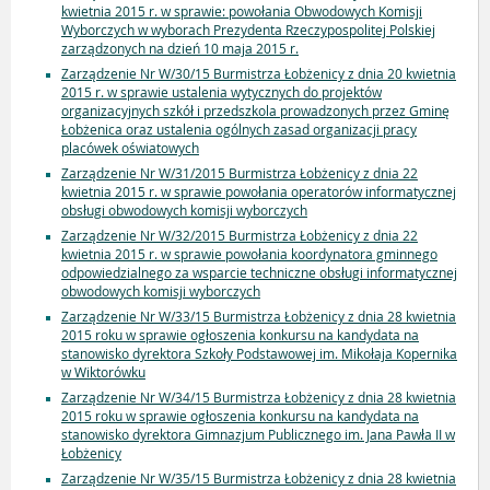
kwietnia 2015 r. w sprawie: powołania Obwodowych Komisji
Wyborczych w wyborach Prezydenta Rzeczypospolitej Polskiej
zarządzonych na dzień 10 maja 2015 r.
Zarządzenie Nr W/30/15 Burmistrza Łobżenicy z dnia 20 kwietnia
2015 r. w sprawie ustalenia wytycznych do projektów
organizacyjnych szkół i przedszkola prowadzonych przez Gminę
Łobżenica oraz ustalenia ogólnych zasad organizacji pracy
placówek oświatowych
Zarządzenie Nr W/31/2015 Burmistrza Łobżenicy z dnia 22
kwietnia 2015 r. w sprawie powołania operatorów informatycznej
obsługi obwodowych komisji wyborczych
Zarządzenie Nr W/32/2015 Burmistrza Łobżenicy z dnia 22
kwietnia 2015 r. w sprawie powołania koordynatora gminnego
odpowiedzialnego za wsparcie techniczne obsługi informatycznej
obwodowych komisji wyborczych
Zarządzenie Nr W/33/15 Burmistrza Łobżenicy z dnia 28 kwietnia
2015 roku w sprawie ogłoszenia konkursu na kandydata na
stanowisko dyrektora Szkoły Podstawowej im. Mikołaja Kopernika
w Wiktorówku
Zarządzenie Nr W/34/15 Burmistrza Łobżenicy z dnia 28 kwietnia
2015 roku w sprawie ogłoszenia konkursu na kandydata na
stanowisko dyrektora Gimnazjum Publicznego im. Jana Pawła II w
Łobżenicy
Zarządzenie Nr W/35/15 Burmistrza Łobżenicy z dnia 28 kwietnia