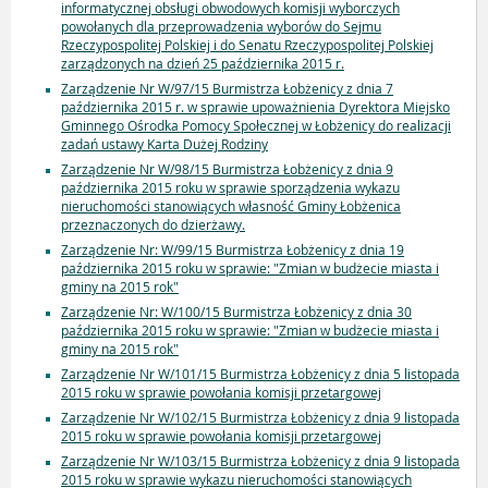
informatycznej obsługi obwodowych komisji wyborczych
powołanych dla przeprowadzenia wyborów do Sejmu
Rzeczypospolitej Polskiej i do Senatu Rzeczypospolitej Polskiej
zarządzonych na dzień 25 października 2015 r.
Zarządzenie Nr W/97/15 Burmistrza Łobżenicy z dnia 7
października 2015 r. w sprawie upoważnienia Dyrektora Miejsko
Gminnego Ośrodka Pomocy Społecznej w Łobżenicy do realizacji
zadań ustawy Karta Dużej Rodziny
Zarządzenie Nr W/98/15 Burmistrza Łobżenicy z dnia 9
października 2015 roku w sprawie sporządzenia wykazu
nieruchomości stanowiących własność Gminy Łobżenica
przeznaczonych do dzierżawy.
Zarządzenie Nr: W/99/15 Burmistrza Łobżenicy z dnia 19
października 2015 roku w sprawie: "Zmian w budżecie miasta i
gminy na 2015 rok"
Zarządzenie Nr: W/100/15 Burmistrza Łobżenicy z dnia 30
października 2015 roku w sprawie: "Zmian w budżecie miasta i
gminy na 2015 rok"
Zarządzenie Nr W/101/15 Burmistrza Łobżenicy z dnia 5 listopada
2015 roku w sprawie powołania komisji przetargowej
Zarządzenie Nr W/102/15 Burmistrza Łobżenicy z dnia 9 listopada
2015 roku w sprawie powołania komisji przetargowej
Zarządzenie Nr W/103/15 Burmistrza Łobżenicy z dnia 9 listopada
2015 roku w sprawie wykazu nieruchomości stanowiących