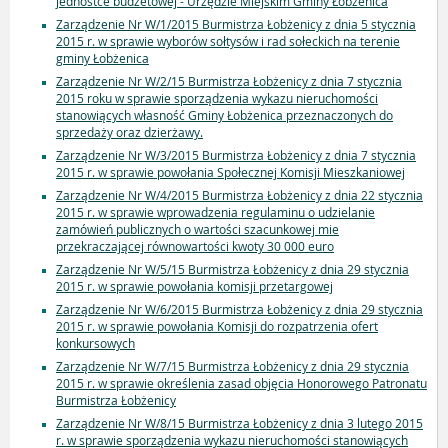
jednostce budżetowej - Urzędzie Miejskim Gminy Łobżenica
Zarządzenie Nr W/1/2015 Burmistrza Łobżenicy z dnia 5 stycznia
2015 r. w sprawie wyborów sołtysów i rad sołeckich na terenie
gminy Łobżenica
Zarządzenie Nr W/2/15 Burmistrza Łobżenicy z dnia 7 stycznia
2015 roku w sprawie sporządzenia wykazu nieruchomości
stanowiących własność Gminy Łobżenica przeznaczonych do
sprzedaży oraz dzierżawy.
Zarządzenie Nr W/3/2015 Burmistrza Łobżenicy z dnia 7 stycznia
2015 r. w sprawie powołania Społecznej Komisji Mieszkaniowej
Zarządzenie Nr W/4/2015 Burmistrza Łobżenicy z dnia 22 stycznia
2015 r. w sprawie wprowadzenia regulaminu o udzielanie
zamówień publicznych o wartości szacunkowej mie
przekraczającej równowartości kwoty 30 000 euro
Zarządzenie Nr W/5/15 Burmistrza Łobżenicy z dnia 29 stycznia
2015 r. w sprawie powołania komisji przetargowej
Zarządzenie Nr W/6/2015 Burmistrza Łobżenicy z dnia 29 stycznia
2015 r. w sprawie powołania Komisji do rozpatrzenia ofert
konkursowych
Zarządzenie Nr W/7/15 Burmistrza Łobżenicy z dnia 29 stycznia
2015 r. w sprawie określenia zasad objęcia Honorowego Patronatu
Burmistrza Łobżenicy
Zarządzenie Nr W/8/15 Burmistrza Łobżenicy z dnia 3 lutego 2015
r. w sprawie sporządzenia wykazu nieruchomości stanowiących