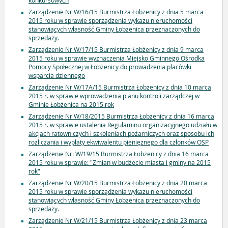
konkursowych
Zarządzenie Nr W/16/15 Burmistrza Łobżenicy z dnia 5 marca
2015 roku w sprawie sporządzenia wykazu nieruchomości
stanowiących własność Gminy Łobżenica przeznaczonych do
sprzedaży.
Zarządzenie Nr W/17/15 Burmistrza Łobżenicy z dnia 9 marca
2015 roku w sprawie wyznaczenia Miejsko Gminnego Ośrodka
Pomocy Społecznej w Łobżenicy do prowadzenia placówki
wsparcia dziennego
Zarządzenie Nr W/17A/15 Burmistrza Łobżenicy z dnia 10 marca
2015 r. w sprawie wprowadzenia planu kontroli zarządczej w
Gminie Łobżenica na 2015 rok
Zarządzenie Nr W/18/2015 Burmistrza Łobżenicy z dnia 16 marca
2015 r. w sprawie ustalenia Regulaminu organizacyjnego udziału w
akcjach ratowniczych i szkoleniach pożarniczych oraz sposobu ich
rozliczania i wypłaty ekwiwalentu pieniężnego dla członków OSP
Zarządzenie Nr: W/19/15 Burmistrza Łobżenicy z dnia 16 marca
2015 roku w sprawie: "Zmian w budżecie miasta i gminy na 2015
rok"
Zarządzenie Nr W/20/15 Burmistrza Łobżenicy z dnia 20 marca
2015 roku w sprawie sporządzenia wykazu nieruchomości
stanowiących własność Gminy Łobżenica przeznaczonych do
sprzedaży.
Zarządzenie Nr W/21/15 Burmistrza Łobżenicy z dnia 23 marca