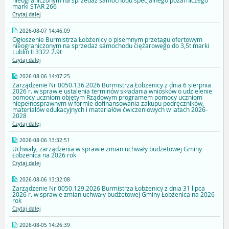
nieograniczonym na sprzedaż samochodu specjalnego pożarniczego
marki STAR 266
Czytaj dalej
2026-08-07 14:46:09
Ogłoszenie Burmistrza Łobżenicy o pisemnym przetagu ofertowym
nieograniczonym na sprzedaż samochodu ciężarowego do 3,5t marki
Lublin II 3322 2.9t
Czytaj dalej
2026-08-06 14:07:25
Zarządzenie Nr 0050.136.2026 Burmistrza Łobżenicy z dnia 6 sierpnia
2026 r. w sprawie ustalenia terminów składania wniosków o udzielenie
pomocy uczniom objętym Rządowym programem pomocy uczniom
niepełnosprawnym w formie dofinansowania zakupu podręczników,
materiałów edukacyjnych i materiałów ćwiczeniowych w latach 2026-
2028
Czytaj dalej
2026-08-06 13:32:51
Uchwały, zarządzenia w sprawie zmian uchwały budżetowej Gminy
Łobżenica na 2026 rok
Czytaj dalej
2026-08-06 13:32:08
Zarządzenie Nr 0050.129.2026 Burmistrza Łobżenicy z dnia 31 lipca
2026 r. w sprawie zmian uchwały budżetowej Gminy Łobżenica na 2026
rok
Czytaj dalej
2026-08-05 14:26:39