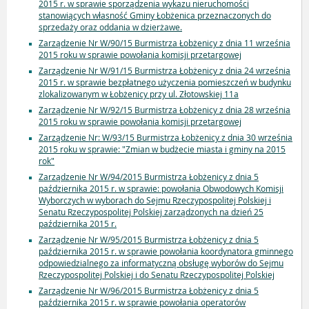
2015 r. w sprawie sporządzenia wykazu nieruchomości
stanowiących własność Gminy Łobżenica przeznaczonych do
sprzedaży oraz oddania w dzierżawe.
Zarządzenie Nr W/90/15 Burmistrza Łobżenicy z dnia 11 września
2015 roku w sprawie powołania komisji przetargowej
Zarządzenie Nr W/91/15 Burmistrza Łobżenicy z dnia 24 września
2015 r. w sprawie bezpłatnego użyczenia pomieszczeń w budynku
zlokalizowanym w Łobżenicy przy ul. Złotowskiej 11a
Zarządzenie Nr W/92/15 Burmistrza Łobżenicy z dnia 28 września
2015 roku w sprawie powołania komisji przetargowej
Zarządzenie Nr: W/93/15 Burmistrza Łobżenicy z dnia 30 września
2015 roku w sprawie: "Zmian w budżecie miasta i gminy na 2015
rok"
Zarządzenie Nr W/94/2015 Burmistrza Łobżenicy z dnia 5
października 2015 r. w sprawie: powołania Obwodowych Komisji
Wyborczych w wyborach do Sejmu Rzeczypospolitej Polskiej i
Senatu Rzeczypospolitej Polskiej zarządzonych na dzień 25
października 2015 r.
Zarządzenie Nr W/95/2015 Burmistrza Łobżenicy z dnia 5
października 2015 r. w sprawie powołania koordynatora gminnego
odpowiedzialnego za informatyczną obsługę wyborów do Sejmu
Rzeczypospolitej Polskiej i do Senatu Rzeczypospolitej Polskiej
Zarządzenie Nr W/96/2015 Burmistrza Łobżenicy z dnia 5
października 2015 r. w sprawie powołania operatorów