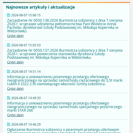
Najnowsze artykuły i aktualizacje
2026-08-07 15:06:15
Zarządzenie Nr 0050.138.2026 Burmistrza Łobżenicy z dnia 7 sierpnia
2026 r. w sprawie udzielenia pełnomocnictwa Pani Wioletcie Annie
Pacholec dyrektorowi Szkoły Podstawowej im. Mikołaja Kopernika w
Wiktorówku
Czytaj dalej
2026-08-07 15:05:53
Zarządzenie Nr 0050.137.2026 Burmistrza Łobżenicy z dnia 7 sierpnia
2026 r. w sprawie powierzenia stanowiska dyrektora Szkoły
Podstawowej im. Mikołaja Kopernika w Wiktorówku
Czytaj dalej
2026-08-07 14:51:14
Informacja o unieważnieniu pisemnego przetargu ofertowego
nieograniczonego na sprzedaż samochodu ciężarowego do 3,5t marki
Lublin II 3322 2.9t stanowiącego własność Gminy Łobżenica.
Czytaj dalej
2026-08-07 14:49:33
Informacja o unieważnieniu pisemnego przetargu ofertowego
nieograniczonego na sprzedaż samochodu specjalnego pożarniczego
marki STAR 266
Czytaj dalej
2026-08-07 14:46:29
Ogłoszenie Burmistrza Łobżenicy o pisemnym przetargu ofertowym