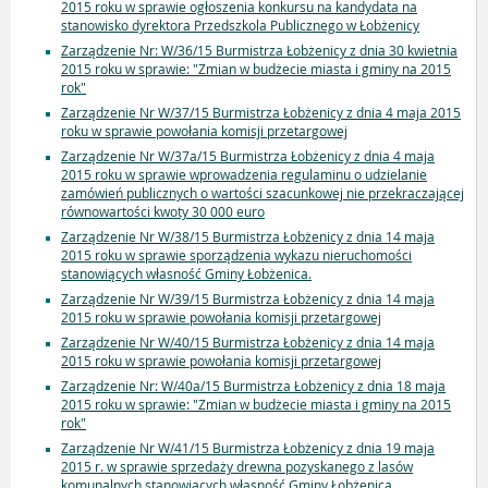
2015 roku w sprawie ogłoszenia konkursu na kandydata na
stanowisko dyrektora Przedszkola Publicznego w Łobżenicy
Zarządzenie Nr: W/36/15 Burmistrza Łobżenicy z dnia 30 kwietnia
2015 roku w sprawie: "Zmian w budżecie miasta i gminy na 2015
rok"
Zarządzenie Nr W/37/15 Burmistrza Łobżenicy z dnia 4 maja 2015
roku w sprawie powołania komisji przetargowej
Zarządzenie Nr W/37a/15 Burmistrza Łobżenicy z dnia 4 maja
2015 roku w sprawie wprowadzenia regulaminu o udzielanie
zamówień publicznych o wartości szacunkowej nie przekraczającej
równowartości kwoty 30 000 euro
Zarządzenie Nr W/38/15 Burmistrza Łobżenicy z dnia 14 maja
2015 roku w sprawie sporządzenia wykazu nieruchomości
stanowiących własność Gminy Łobżenica.
Zarządzenie Nr W/39/15 Burmistrza Łobżenicy z dnia 14 maja
2015 roku w sprawie powołania komisji przetargowej
Zarządzenie Nr W/40/15 Burmistrza Łobżenicy z dnia 14 maja
2015 roku w sprawie powołania komisji przetargowej
Zarządzenie Nr: W/40a/15 Burmistrza Łobżenicy z dnia 18 maja
2015 roku w sprawie: "Zmian w budżecie miasta i gminy na 2015
rok"
Zarządzenie Nr W/41/15 Burmistrza Łobżenicy z dnia 19 maja
2015 r. w sprawie sprzedaży drewna pozyskanego z lasów
komunalnych stanowiących własność Gminy Łobżenica