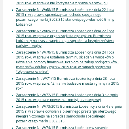
2015 roku w sprawie nie korzystania z prawa pierwokupu
Zarządzenie Nr W/68/15 Burmistrza Łobżenicy z dnia 22 lipca
2015 r. w sprawie sprzedaży samochodu specjalnego
pożarniczego marki JELCZ 315 stanowiącego własność Gminy
Łobżenica
Zarządzenie Nr W/69/15 Burmistrza Łobżenicy z dnia 22 lipca
2015 roku w sprawie organizacji stałego dyżuru Burmistrza
Łobżenicy na czas zewnętrznego zagrożenia bezpieczeństwa
państwa i wojny
Zarządzenie Nr W/70/15 Burmistrza Łobżenicy z dnia 24 lipca
2015 roku w sprawie ustalenia terminu składania wniosków o
udzielenie pomocy finansowej uczniom na zakup podręczników i
materiałów edukacyjnych w 2015 roku w ramach programu
"Wyprawka szkolna"
Zarządzenie Nr: W/71/15 Burmistrza Łobżenicy z dnia 28 lipca
2015 roku w sprawie: "Zmian w budżecie miasta i gminy na 2015
rok"
Zarządzenie Nr W/72/15 Burmistrza Łobżenicy z dnia 3 sierpnia
2015 roku w sprawie powołania komisji przetargowej
Zarządzenie Nr W/73/2015 Burmistrza Łobżenicy z dnia 4 sierpnia
2015 r. w sprawie odwołania pisemnego przetargu ofertowego
nieograniczonego na sprzedaż samochodu specjalnego
pożarniczego marki JELCZ 315
Zarządzenie Nr W/74/15 Burmistrza Łobżenicy w sprawie