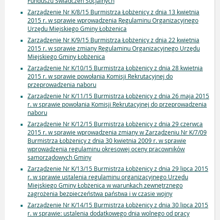
Funduszu Świadczeń Socjalnych
Zarządzenie Nr K/8/15 Burmistrza Łobżenicy z dnia 13 kwietnia
2015 r. w sprawie wprowadzenia Regulaminu Organizacyjnego
Urzędu Miejskiego Gminy Łobżenica
Zarządzenie Nr K/9/15 Burmistrza Łobżenicy z dnia 22 kwietnia
2015 r. w sprawie zmiany Regulaminu Organizacyjnego Urzędu
Miejskiego Gminy Łobżenica
Zarządzenie Nr K/10/15 Burmistrza Łobżenicy z dnia 28 kwietnia
2015 r. w sprawie powołania Komisji Rekrutacyjnej do
przeprowadzenia naboru
Zarządzenie Nr K/11/15 Burmistrza Łobżenicy z dnia 26 maja 2015
r. w sprawie powołania Komisji Rekrutacyjnej do przeprowadzenia
naboru
Zarządzenie Nr K/12/15 Burmistrza Łobżenicy z dnia 29 czerwca
2015 r. w sprawie wprowadzenia zmiany w Zarządzeniu Nr K/7/09
Burmistrza Łobżenicy z dnia 30 kwietnia 2009 r. w sprawie
wprowadzenia regulaminu okresowej oceny pracowników
samorządowych Gminy
Zarządzenie Nr K/13/15 Burmistrza Łobżenicy z dnia 29 lipca 2015
r. w sprawie ustalenia regulaminu organizacyjnego Urzędu
Miejskiego Gminy Łobżenica w warunkach zewnętrznego
zagrożenia bezpieczeństwa państwa i w czasie wojny
Zarządzenie Nr K/14/15 Burmistrza Łobżenicy z dnia 30 lipca 2015
r. w sprawie: ustalenia dodatkowego dnia wolnego od pracy