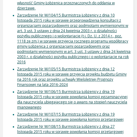
własność Gminy Łobżenica przeznaczonych do oddania w
dzierżawę.
Zarządzenie Nr W/104/15 Burmistrza Łobżenicy z dnia 10
listopada 2015 roku w sprawie przeprowadzenia konsultacji z
organizacjami pozarządowymi oraz podmiotami wymienionymi w
art. 3 ust. 3 ustawy z dnia 24 kwietnia 2003 r. o działalności
pożytku publicznego i o wolontariacie (t.j. Dz. U. z 2014 r., poz.
1118 ze zm.) w sprawie przyjęcia rocznego programu współpracy
gminy Łobżenica z organizacjami pozarządowymi oraz
podmiotami wymienionymi w art. 3 ust. 3 ustawy z dnia 24 kwietnia
2003 r. o działalności pożytku publicznego i o wolontariacie na rok
2016
Zarządzenie Nr W/105/15 Burmistrza Łobżenicy z dnia 12
listopada 2015 roku w sprawie przyjęcia projektu budżetu Gminy
na 2016 rok oraz projektu uchwały Wieloletniej Prognozy
Finansowej na lata 2016-2024
Zarządzenie Nr W/106/15 Burmistrza Łobżenicy z dnia 19
listopada 2015 roku w sprawie powołania komisji egzaminacyjnej
dla nauczyciela ubiegającego się o awans na stopień nauczyciela
mianowanego
Zarządzenie Nr W/107/15 Burmistrza Łobżenicy z dnia 19
listopada 2015 roku w sprawie powołania komisji przetargowej
Zarządzenie Nr W/108/15 Burmistrza Łobżenicy z dnia 27
listopada 2015 roku w sprawie powołania komisji przetargowej