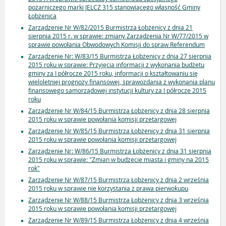
pożarniczego marki JELCZ 315 stanowiącego własność Gminy
Łobżenica
Zarządzenie Nr W/82/2015 Burmistrza Łobżenicy z dnia 21
sierpnia 2015 r. w sprawie: zmiany Zarządzenia Nr W/77/2015 w
sprawie powołania Obwodowych Komisji do spraw Referendum
Zarządzenie Nr: W/83/15 Burmistrza Łobżenicy z dnia 27 sierpnia
2015 roku w sprawie: Przyjęcia informacji z wykonania budżetu
gminy za I półrocze 2015 roku, informacji o kształtowaniu się
wieloletniej prognozy finansowej, sprawozdania z wykonania planu
finansowego samorządowej instytucji kultury za I półrocze 2015
roku
Zarządzenie Nr W/84/15 Burmistrza Łobżenicy z dnia 28 sierpnia
2015 roku w sprawie powołania komisji przetargowej
Zarządzenie Nr W/85/15 Burmistrza Łobżenicy z dnia 31 sierpnia
2015 roku w sprawie powołania komisji przetargowej
Zarządzenie Nr: W/86/15 Burmistrza Łobżenicy z dnia 31 sierpnia
2015 roku w sprawie: "Zmian w budżecie miasta i gminy na 2015
rok"
Zarządzenie Nr W/87/15 Burmistrza Łobżenicy z dnia 2 września
2015 roku w sprawie nie korzystania z prawa pierwokupu
Zarządzenie Nr W/88/15 Burmistrza Łobżenicy z dnia 3 września
2015 roku w sprawie powołania komisji przetargowej
Zarządzenie Nr W/89/15 Burmistrza Łobżenicy z dnia 4 września