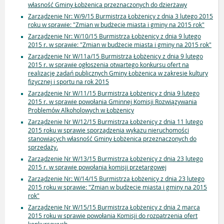
własność Gminy Łobżenica przeznaczonych do dzierżawy
Zarządzenie Nr: W/9/15 Burmistrza Łobżenicy z dnia 3 lutego 2015
roku w sprawie: "Zmian w budżecie miasta i gminy na 2015 rok"
Zarządzenie Nr: W/10/15 Burmistrza Łobżenicy z dnia 9 lutego
2015 r. w sprawie: "Zmian w budżecie miasta i gminy na 2015 rok"
Zarządzenie Nr W/11a/15 Burmistrza Łobżenicy z dnia 9 lutego
2015 r. w sprawie ogłoszenia otwartego konkursu ofert na
realizację zadań publicznych Gminy Łobżenica w zakresie kultury
fizycznej i sportu na rok 2015
Zarządzenie Nr W/11/15 Burmistrza Łobżenicy z dnia 9 lutego
2015 r. w sprawie powołania Gminnej Komisji Rozwiązywania
Problemów Alkoholowych w Łobżenicy
Zarządzenie Nr W/12/15 Burmistrza Łobżenicy z dnia 11 lutego
2015 roku w sprawie sporządzenia wykazu nieruchomości
stanowiących własność Gminy Łobżenica przeznaczonych do
sprzedaży.
Zarządzenie Nr W/13/15 Burmistrza Łobżenicy z dnia 23 lutego
2015 r. w sprawie powołania komisji przetargowej
Zarządzenie Nr: W/14/15 Burmistrza Łobżenicy z dnia 23 lutego
2015 roku w sprawie: "Zmian w budżecie miasta i gminy na 2015
rok"
Zarządzenie Nr W/15/15 Burmistrza Łobżenicy z dnia 2 marca
2015 roku w sprawie powołania Komisji do rozpatrzenia ofert