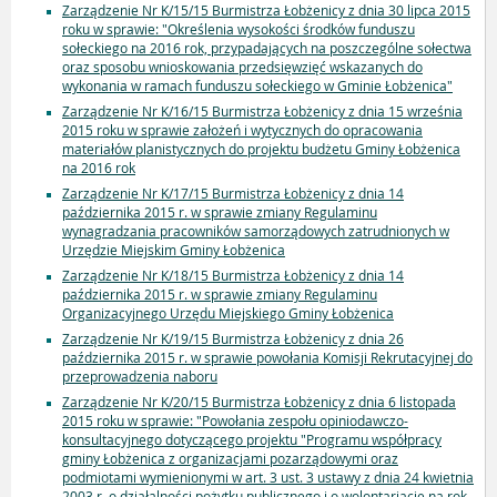
Zarządzenie Nr K/15/15 Burmistrza Łobżenicy z dnia 30 lipca 2015
roku w sprawie: "Określenia wysokości środków funduszu
sołeckiego na 2016 rok, przypadających na poszczególne sołectwa
oraz sposobu wnioskowania przedsięwzięć wskazanych do
wykonania w ramach funduszu sołeckiego w Gminie Łobżenica"
Zarządzenie Nr K/16/15 Burmistrza Łobżenicy z dnia 15 września
2015 roku w sprawie założeń i wytycznych do opracowania
materiałów planistycznych do projektu budżetu Gminy Łobżenica
na 2016 rok
Zarządzenie Nr K/17/15 Burmistrza Łobżenicy z dnia 14
października 2015 r. w sprawie zmiany Regulaminu
wynagradzania pracowników samorządowych zatrudnionych w
Urzędzie Miejskim Gminy Łobżenica
Zarządzenie Nr K/18/15 Burmistrza Łobżenicy z dnia 14
października 2015 r. w sprawie zmiany Regulaminu
Organizacyjnego Urzędu Miejskiego Gminy Łobżenica
Zarządzenie Nr K/19/15 Burmistrza Łobżenicy z dnia 26
października 2015 r. w sprawie powołania Komisji Rekrutacyjnej do
przeprowadzenia naboru
Zarządzenie Nr K/20/15 Burmistrza Łobżenicy z dnia 6 listopada
2015 roku w sprawie: "Powołania zespołu opiniodawczo-
konsultacyjnego dotyczącego projektu "Programu współpracy
gminy Łobżenica z organizacjami pozarządowymi oraz
podmiotami wymienionymi w art. 3 ust. 3 ustawy z dnia 24 kwietnia
2003 r. o działalności pożytku publicznego i o wolontariacie na rok