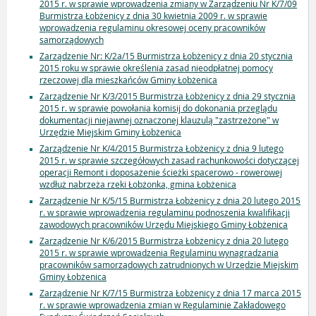
2015 r. w sprawie wprowadzenia zmiany w Zarządzeniu Nr K/7/09
Burmistrza Łobżenicy z dnia 30 kwietnia 2009 r. w sprawie
wprowadzenia regulaminu okresowej oceny pracowników
samorządowych
Zarządzenie Nr: K/2a/15 Burmistrza Łobżenicy z dnia 20 stycznia
2015 roku w sprawie określenia zasad nieodpłatnej pomocy
rzeczowej dla mieszkańców Gminy Łobżenica
Zarządzenie Nr K/3/2015 Burmistrza Łobżenicy z dnia 29 stycznia
2015 r. w sprawie powołania komisij do dokonania przeglądu
dokumentacji niejawnej oznaczonej klauzulą "zastrzeżone" w
Urzędzie Miejskim Gminy Łobżenica
Zarządzenie Nr K/4/2015 Burmistrza Łobżenicy z dnia 9 lutego
2015 r. w sprawie szczegółowych zasad rachunkowości dotyczącej
operacji Remont i doposażenie ścieżki spacerowo - rowerowej
wzdłuż nabrzeża rzeki Łobżonka, gmina Łobżenica
Zarządzenie Nr K/5/15 Burmistrza Łobżenicy z dnia 20 lutego 2015
r. w sprawie wprowadzenia regulaminu podnoszenia kwalifikacji
zawodowych pracowników Urzędu Miejskiego Gminy Łobżenica
Zarządzenie Nr K/6/2015 Burmistrza Łobżenicy z dnia 20 lutego
2015 r. w sprawie wprowadzenia Regulaminu wynagradzania
pracowników samorządowych zatrudnionych w Urzędzie Miejskim
Gminy Łobżenica
Zarządzenie Nr K/7/15 Burmistrza Łobżenicy z dnia 17 marca 2015
r. w sprawie wprowadzenia zmian w Regulaminie Zakładowego