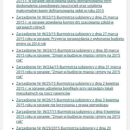
2015 r. w sprawie opracowania planu dofinansowania form
doskonalenia zawodowego nauczycieli oraz ustalenia
maksymalnej kwoty dofinansowania opłat w roku 2015
Zarządzenie Nr W/22/15 Burmistrza Łobżenicy z dnia 25 marca
2015 r. w sprawie powołania komisji d/s szacowania szkód w
uprawach rolnych
Zarządzenie Nr W/23/15 Burmistrza Łobżenicy z dnia 27 marca
2015 roku w sprawie: Przyjęcia sprawozdania z wykonania budżetu
gminy za 2014 rok
Zarządzenie Nr: W/24/15 Burmistrza Łobżenicy z dnia 30 marca
2015 roku w sprawie: "Zmian w budżecie miasta i gminy na 2015
rok"
Zarządzenie Nr: W/24a/15 Burmistrza Łobżenicy z dnia 31 marca
2015 roku w sprawie: "Zmian w budżecie miasta i gminy na 2015
rok"
Zarządzenie Nr W/25/15 Burmistrza Łobżenicy z dnia 2 kwietnia
2015 r. w sprawie udzielenia bonifikaty przy sprzedaży lokali
mieszkalnych na rzecz najemców
Zarządzenie Nr W/26/15 Burmistrza Łobżenicy z dnia 3 kwietnia
2015 roku w sprawie nie korzystania z prawa pierwokupu
Zarządzenie Nr: W/27/15 Burmistrza Łobżenicy z dnia 9 kwietnia
2015 roku w sprawie: "Zmian w budżecie miasta i gminy na 2015
rok"
Zarządzenie Nr W/29/2015 Burmistrza Łobżenicy z dnia 20