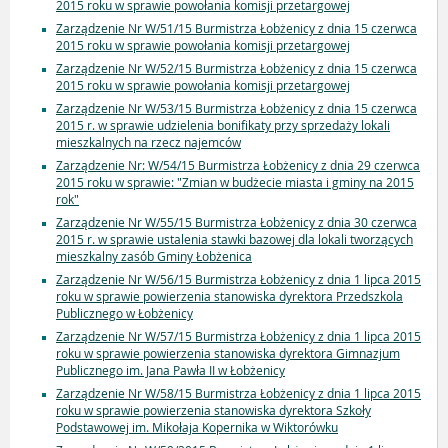
2015 roku w sprawie powołania komisji przetargowej
Zarządzenie Nr W/51/15 Burmistrza Łobżenicy z dnia 15 czerwca
2015 roku w sprawie powołania komisji przetargowej
Zarządzenie Nr W/52/15 Burmistrza Łobżenicy z dnia 15 czerwca
2015 roku w sprawie powołania komisji przetargowej
Zarządzenie Nr W/53/15 Burmistrza Łobżenicy z dnia 15 czerwca
2015 r. w sprawie udzielenia bonifikaty przy sprzedaży lokali
mieszkalnych na rzecz najemców
Zarządzenie Nr: W/54/15 Burmistrza Łobżenicy z dnia 29 czerwca
2015 roku w sprawie: "Zmian w budżecie miasta i gminy na 2015
rok"
Zarządzenie Nr W/55/15 Burmistrza Łobżenicy z dnia 30 czerwca
2015 r. w sprawie ustalenia stawki bazowej dla lokali tworzących
mieszkalny zasób Gminy Łobżenica
Zarządzenie Nr W/56/15 Burmistrza Łobżenicy z dnia 1 lipca 2015
roku w sprawie powierzenia stanowiska dyrektora Przedszkola
Publicznego w Łobżenicy
Zarządzenie Nr W/57/15 Burmistrza Łobżenicy z dnia 1 lipca 2015
roku w sprawie powierzenia stanowiska dyrektora Gimnazjum
Publicznego im. Jana Pawła II w Łobżenicy
Zarządzenie Nr W/58/15 Burmistrza Łobżenicy z dnia 1 lipca 2015
roku w sprawie powierzenia stanowiska dyrektora Szkoły
Podstawowej im. Mikołaja Kopernika w Wiktorówku