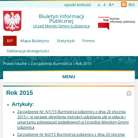
A+
wysoki kontrast
A
RSS
A-
Biuletyn Informacji
Publicznej
Urząd Miejski Gminy Łobżenica
BIP
Mapa Biuletynu
Statystyki
Pomoc
Deklaracja dostępności
Prawo lokalne »
Zarządzenia Burmistrza
»
Rok 2015
MENU
Rok 2015
Artykuły:
Zarządzenie Nr: K/1/15 Burmistrza Łobżenicy z dnia 20 stycznia
2015 r. w sprawie określenia instrukcji udzielania ulg w spłacie i
umarzaniu zobowiązań podatkowych w Urzędzie Miejskim Gminy
Łobżenica
Zarządzenie Nr K/2/15 Burmistrza Łobżenicy z dnia 20 stycznia