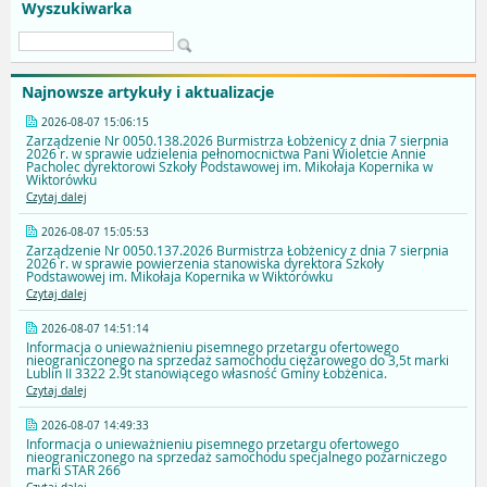
Wyszukiwarka
Najnowsze artykuły i aktualizacje
2026-08-07 15:06:15
Zarządzenie Nr 0050.138.2026 Burmistrza Łobżenicy z dnia 7 sierpnia
2026 r. w sprawie udzielenia pełnomocnictwa Pani Wioletcie Annie
Pacholec dyrektorowi Szkoły Podstawowej im. Mikołaja Kopernika w
Wiktorówku
Czytaj dalej
2026-08-07 15:05:53
Zarządzenie Nr 0050.137.2026 Burmistrza Łobżenicy z dnia 7 sierpnia
2026 r. w sprawie powierzenia stanowiska dyrektora Szkoły
Podstawowej im. Mikołaja Kopernika w Wiktorówku
Czytaj dalej
2026-08-07 14:51:14
Informacja o unieważnieniu pisemnego przetargu ofertowego
nieograniczonego na sprzedaż samochodu ciężarowego do 3,5t marki
Lublin II 3322 2.9t stanowiącego własność Gminy Łobżenica.
Czytaj dalej
2026-08-07 14:49:33
Informacja o unieważnieniu pisemnego przetargu ofertowego
nieograniczonego na sprzedaż samochodu specjalnego pożarniczego
marki STAR 266