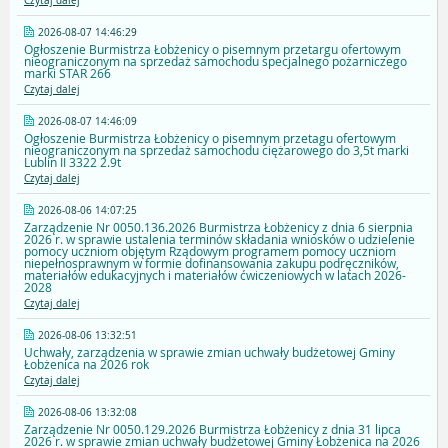
Czytaj dalej
2026-08-07 14:46:29
Ogłoszenie Burmistrza Łobżenicy o pisemnym przetargu ofertowym
nieograniczonym na sprzedaż samochodu specjalnego pożarniczego
marki STAR 266
Czytaj dalej
2026-08-07 14:46:09
Ogłoszenie Burmistrza Łobżenicy o pisemnym przetagu ofertowym
nieograniczonym na sprzedaż samochodu ciężarowego do 3,5t marki
Lublin II 3322 2.9t
Czytaj dalej
2026-08-06 14:07:25
Zarządzenie Nr 0050.136.2026 Burmistrza Łobżenicy z dnia 6 sierpnia
2026 r. w sprawie ustalenia terminów składania wniosków o udzielenie
pomocy uczniom objętym Rządowym programem pomocy uczniom
niepełnosprawnym w formie dofinansowania zakupu podręczników,
materiałów edukacyjnych i materiałów ćwiczeniowych w latach 2026-
2028
Czytaj dalej
2026-08-06 13:32:51
Uchwały, zarządzenia w sprawie zmian uchwały budżetowej Gminy
Łobżenica na 2026 rok
Czytaj dalej
2026-08-06 13:32:08
Zarządzenie Nr 0050.129.2026 Burmistrza Łobżenicy z dnia 31 lipca
2026 r. w sprawie zmian uchwały budżetowej Gminy Łobżenica na 2026