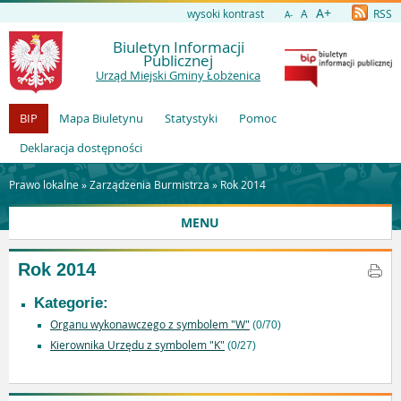
A+
wysoki kontrast
A
RSS
A-
Biuletyn Informacji
Publicznej
Urząd Miejski Gminy Łobżenica
BIP
Mapa Biuletynu
Statystyki
Pomoc
Deklaracja dostępności
Prawo lokalne »
Zarządzenia Burmistrza
»
Rok 2014
MENU
Rok 2014
Kategorie:
Organu wykonawczego z symbolem "W"
(0/70)
Kierownika Urzędu z symbolem "K"
(0/27)