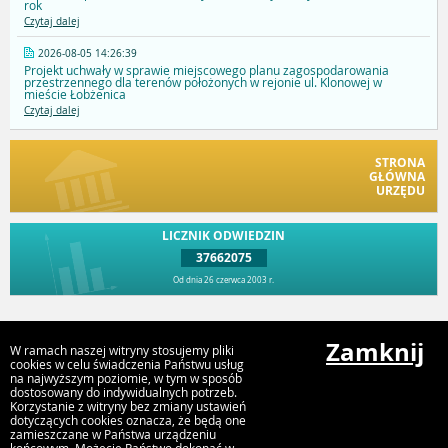
rok
Czytaj dalej
2026-08-05 14:26:39
Projekt uchwały w sprawie miejscowego planu zagospodarowania
przestrzennego dla terenów położonych w rejonie ul. Klonowej w
mieście Łobżenica
Czytaj dalej
STRONA
GŁÓWNA
URZĘDU
LICZNIK ODWIEDZIN
37662075
Od dnia 26 czerwca 2003 r.
Przejdź do góry
Zamknij
W ramach naszej witryny stosujemy pliki
cookies w celu świadczenia Państwu usług
na najwyższym poziomie, w tym w sposób
dostosowany do indywidualnych potrzeb.
Urząd Miejski Gminy Łobżenica, ul Sikorskiego 7, 67 2868100,
Korzystanie z witryny bez zmiany ustawień
gmina@lobzenica.pl
dotyczących cookies oznacza, że będą one
zamieszczane w Państwa urządzeniu