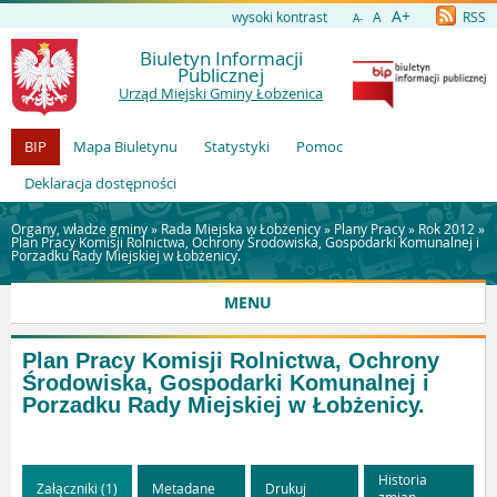
A+
wysoki kontrast
A
RSS
A-
Biuletyn Informacji
Publicznej
Urząd Miejski Gminy Łobżenica
BIP
Mapa Biuletynu
Statystyki
Pomoc
Deklaracja dostępności
Organy, władze gminy »
Rada Miejska w Łobżenicy
»
Plany Pracy
»
Rok 2012
»
Plan Pracy Komisji Rolnictwa, Ochrony Środowiska, Gospodarki Komunalnej i
Porzadku Rady Miejskiej w Łobżenicy.
MENU
Plan Pracy Komisji Rolnictwa, Ochrony
Środowiska, Gospodarki Komunalnej i
Porzadku Rady Miejskiej w Łobżenicy.
Historia
Załączniki (1)
Metadane
Drukuj
zmian