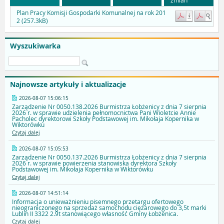
Plan Pracy Komisji Gospodarki Komunalnej na rok 201
2 (257.3kB)
Wyszukiwarka
Najnowsze artykuły i aktualizacje
2026-08-07 15:06:15
Zarządzenie Nr 0050.138.2026 Burmistrza Łobżenicy z dnia 7 sierpnia
2026 r. w sprawie udzielenia pełnomocnictwa Pani Wioletcie Annie
Pacholec dyrektorowi Szkoły Podstawowej im. Mikołaja Kopernika w
Wiktorówku
Czytaj dalej
2026-08-07 15:05:53
Zarządzenie Nr 0050.137.2026 Burmistrza Łobżenicy z dnia 7 sierpnia
2026 r. w sprawie powierzenia stanowiska dyrektora Szkoły
Podstawowej im. Mikołaja Kopernika w Wiktorówku
Czytaj dalej
2026-08-07 14:51:14
Informacja o unieważnieniu pisemnego przetargu ofertowego
nieograniczonego na sprzedaż samochodu ciężarowego do 3,5t marki
Lublin II 3322 2.9t stanowiącego własność Gminy Łobżenica.
Czytaj dalej