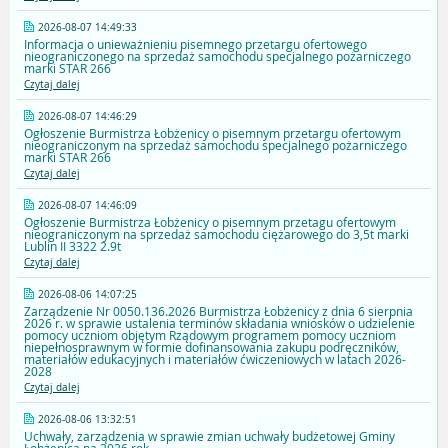
2026-08-07 14:49:33
Informacja o unieważnieniu pisemnego przetargu ofertowego
nieograniczonego na sprzedaż samochodu specjalnego pożarniczego
marki STAR 266
Czytaj dalej
2026-08-07 14:46:29
Ogłoszenie Burmistrza Łobżenicy o pisemnym przetargu ofertowym
nieograniczonym na sprzedaż samochodu specjalnego pożarniczego
marki STAR 266
Czytaj dalej
2026-08-07 14:46:09
Ogłoszenie Burmistrza Łobżenicy o pisemnym przetagu ofertowym
nieograniczonym na sprzedaż samochodu ciężarowego do 3,5t marki
Lublin II 3322 2.9t
Czytaj dalej
2026-08-06 14:07:25
Zarządzenie Nr 0050.136.2026 Burmistrza Łobżenicy z dnia 6 sierpnia
2026 r. w sprawie ustalenia terminów składania wniosków o udzielenie
pomocy uczniom objętym Rządowym programem pomocy uczniom
niepełnosprawnym w formie dofinansowania zakupu podręczników,
materiałów edukacyjnych i materiałów ćwiczeniowych w latach 2026-
2028
Czytaj dalej
2026-08-06 13:32:51
Uchwały, zarządzenia w sprawie zmian uchwały budżetowej Gminy