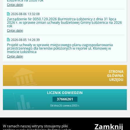
Łobżenica na 2026 rok
Czytaj dalej
2026-08-06 13:32:08
Zarządzenie Nr 0050.129.2026 Burmistrza Łobżenicy z dnia 31 lipca
2026 r. w sprawie zmian uchwały budżetowej Gminy Łobżenica na 2026
rok
Czytaj dalej
2026-08-05 14:26:39
Projekt uchwały w sprawie miejscowego planu zagospodarowania
przestrzennego dla terenów położonych w rejonie ul. Klonowej w
mieście Łobżenica
Czytaj dalej
STRONA
GŁÓWNA
URZĘDU
LICZNIK ODWIEDZIN
37666261
Od dnia 26 czerwca 2003 r.
Przejdź do góry
Zamknij
W ramach naszej witryny stosujemy pliki