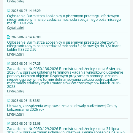
Czytaj dalej
2026-08-07 14:46:29
Ogłoszenie Burmistrza Łobżenicy o pisemnym przetargu ofertowym
nieograniczonym na sprzedaż samochodu specjalnego pożarniczego
marki STAR 266
Czytaj dalej
2026-08-07 14:46:09
Ogłoszenie Burmistrza Łobżenicy o pisemnym przetagu ofertowym
nieograniczonym na sprzedaż samochodu ciężarowego do 3,5t marki
Lublin II 3322 2.9t
Czytaj dalej
2026-08-06 14:07:25
Zarządzenie Nr 0050.136.2026 Burmistrza Łobżenicy z dnia 6 sierpnia
2026 r. w sprawie ustalenia terminów składania wniosków o udzielenie
pomocy uczniom objętym Rządowym programem pomocy uczniom
niepełnosprawnym w formie dofinansowania zakupu podręczników,
materiałów edukacyjnych i materiałów ćwiczeniowych w latach 2026-
2028
Czytaj dalej
2026-08-06 13:32:51
Uchwały, zarządzenia w sprawie zmian uchwały budżetowej Gminy
Łobżenica na 2026 rok
Czytaj dalej
2026-08-06 13:32:08
Zarządzenie Nr 0050.129.2026 Burmistrza Łobżenicy z dnia 31 lipca
2026 r. w sprawie zmian uchwały budżetowej Gminy Łobżenica na 2026