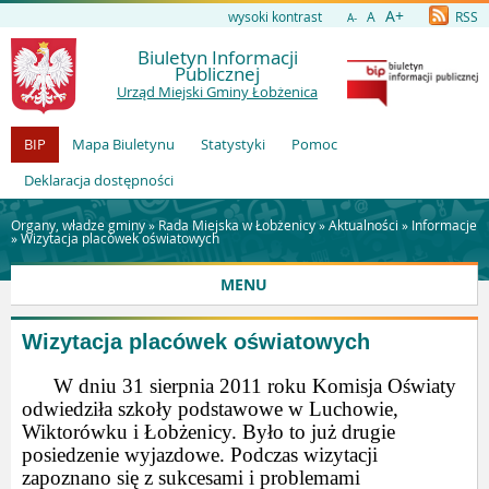
A+
wysoki kontrast
A
RSS
A-
Biuletyn Informacji
Publicznej
Urząd Miejski Gminy Łobżenica
BIP
Mapa Biuletynu
Statystyki
Pomoc
Deklaracja dostępności
Organy, władze gminy »
Rada Miejska w Łobżenicy
»
Aktualności
»
Informacje
»
Wizytacja placówek oświatowych
MENU
Wizytacja placówek oświatowych
W dniu 31 sierpnia 2011 roku Komisja Oświaty
odwiedziła szkoły podstawowe w Luchowie,
Wiktorówku i Łobżenicy. Było to już drugie
posiedzenie wyjazdowe. Podczas wizytacji
zapoznano się z sukcesami i problemami