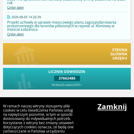
rok
Czytaj dalej
2026-08-05 14:26:39
Projekt uchwały w sprawie miejscowego planu zagospodarowania
przestrzennego dla terenów położonych w rejonie ul. Klonowej w
mieście Łobżenica
Czytaj dalej
STRONA
GŁÓWNA
URZĘDU
LICZNIK ODWIEDZIN
37662486
Od dnia 26 czerwca 2003 r.
Przejdź do góry
Zamknij
W ramach naszej witryny stosujemy pliki
cookies w celu świadczenia Państwu usług
na najwyższym poziomie, w tym w sposób
dostosowany do indywidualnych potrzeb.
Urząd Miejski Gminy Łobżenica, ul Sikorskiego 7, 67 2868100,
Korzystanie z witryny bez zmiany ustawień
gmina@lobzenica.pl
dotyczących cookies oznacza, że będą one
zamieszczane w Państwa urządzeniu