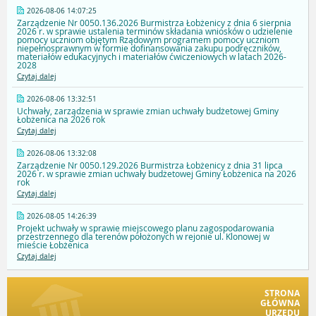
2026-08-06 14:07:25
Zarządzenie Nr 0050.136.2026 Burmistrza Łobżenicy z dnia 6 sierpnia
2026 r. w sprawie ustalenia terminów składania wniosków o udzielenie
pomocy uczniom objętym Rządowym programem pomocy uczniom
niepełnosprawnym w formie dofinansowania zakupu podręczników,
materiałów edukacyjnych i materiałów ćwiczeniowych w latach 2026-
2028
Czytaj dalej
2026-08-06 13:32:51
Uchwały, zarządzenia w sprawie zmian uchwały budżetowej Gminy
Łobżenica na 2026 rok
Czytaj dalej
2026-08-06 13:32:08
Zarządzenie Nr 0050.129.2026 Burmistrza Łobżenicy z dnia 31 lipca
2026 r. w sprawie zmian uchwały budżetowej Gminy Łobżenica na 2026
rok
Czytaj dalej
2026-08-05 14:26:39
Projekt uchwały w sprawie miejscowego planu zagospodarowania
przestrzennego dla terenów położonych w rejonie ul. Klonowej w
mieście Łobżenica
Czytaj dalej
STRONA
GŁÓWNA
URZĘDU