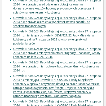
Uchwała Nr X/78/24 Rady Miejskiej w Łobżenicy z dnia 27 listopada
2024 r. w sprawie zasad udzielania dotacji celowej na
dofinansowanie kosztów budowy przydomowych oczyszczalni
ścieków na terenie gminy Łobżenica
Uchwała Nr X/79/24 Rady Miejskiej w Łobżenicy z dnia 27 listopada
2024 r. w sprawie określenia wysokości stawek podatku od
środków transportowych
Uchwała Nr X/80/24 Rady Miejskiej w Łobżenicy z dnia 27 listopada
2024 r. zmieniająca uchwałę Nr XLVII/421/22 Rady Miejskiej w
Łobżenicy z dnia 7 listopada 2022 r. w sprawie opłaty od
posiadania psów
Uchwała Nr X/81/24 Rady Miejskiej w Łobżenicy z dnia 27 listopada
2024 r. w sprawie zmiany Wieloletniej Prognozy Finansowej Gminy
Łobżenica na lata 2024 - 2034
Uchwała Nr X/82/24 Rady Miejskiej w Łobżenicy z dnia 27 listopada
2024 r. w sprawie zmian uchwały budżetowej Gminy Łobżenica na
2024 rok
Uchwała Nr X/83/24 Rady Miejskiej w Łobżenicy z dnia 27 listopada
2024 r. zmieniająca uchwałę Nr LXX/598/24 Rady Miejskiej w
Łobżenicy w sprawie przyznania dotacji na prace konserwatorskie
ratujące zabytkowy kościół p.w. Świętej Trójcy w Łobżenicy dla
Parafii Rzymskokatolickiej p.w. Świętej Trójcy w Łobżenicy w
ramach Rządowego Programu Odbudowy Zabytków
Uchwała Nr X/84/24 Rady Miejskiej w Łobżenicy z dnia 27 listopada
2024 r. zmieniająca uchwałę Nr LXX/599/24 Rady Miejskiej w