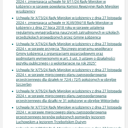
2024 r. zmieniająca uchwałę Nr II/11/24 Rady Miejskiej w
Łobżenicy w sprawie powołania Komisji Rewizyjnej Rady Miejskiej
w Łobżenicy
Uchwała Nr X/73/24 Rady Miejskiej w Łobżenicy z dnia 27 listopada
2024 r. zmieniająca uchwałę nr XLVII/394/18 Rady Miejskiej w
Łobżenicy z dnia 27 lipca 2018 roku w sprawie ustalenia
regulaminu wynagradzania nauczycieli zatrudnionych w szkołach,
przedszkolach prowadzonych przez Gminę Łobżenica
Uchwała Nr X/74/24 Rady Miejskiej w Łobżenicy z dnia 27 listopada
2024 r. w sprawie przyjęcia "Rocznego programu współpracy
Gminy Łobżenica z organizacjami pozarządowymi oraz
podmiotami wymienionymi w art. 3 ust. 3 ustawy o działalności
pożytku publicznego i o wolontariacie na rok 2025"
Uchwała Nr X/75/24 Rady Miejskiej w Łobżenicy z dnia 27 listopada
2024 r. w sprawie miejscowego planu zagospodarowania
przestrzennego dla działek nr 72/4 i 72/5 położonych w obrębie
Szczerbin
Uchwała Nr X/76/24 Rady Miejskiej w Łobżenicy z dnia 27 listopada
2024 r. w sprawie miejscowego planu zagospodarowania
przestrzennego dla działki nr 31 położonej w obrębie Wiktorówko
Uchwała Nr X/77/24 Rady Miejskiej w Łobżenicy z dnia 27 listopada
2024 r. w sprawie miejscowego planu zagospodarowania
przestrzennego terenów położonych pomiędzy Jeziorem
Luchowskim a Jeziorem Trzebońskim Dużym