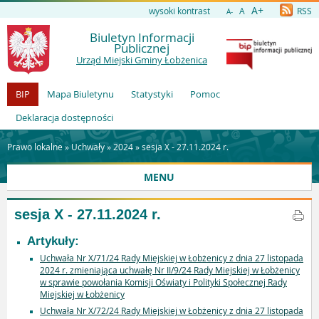
A+
wysoki kontrast
A
RSS
A-
Biuletyn Informacji
Publicznej
Urząd Miejski Gminy Łobżenica
BIP
Mapa Biuletynu
Statystyki
Pomoc
Deklaracja dostępności
Prawo lokalne »
Uchwały
»
2024
»
sesja X - 27.11.2024 r.
MENU
sesja X - 27.11.2024 r.
Artykuły:
Uchwała Nr X/71/24 Rady Miejskiej w Łobżenicy z dnia 27 listopada
2024 r. zmieniająca uchwałę Nr II/9/24 Rady Miejskiej w Łobżenicy
w sprawie powołania Komisji Oświaty i Polityki Społecznej Rady
Miejskiej w Łobżenicy
Uchwała Nr X/72/24 Rady Miejskiej w Łobżenicy z dnia 27 listopada