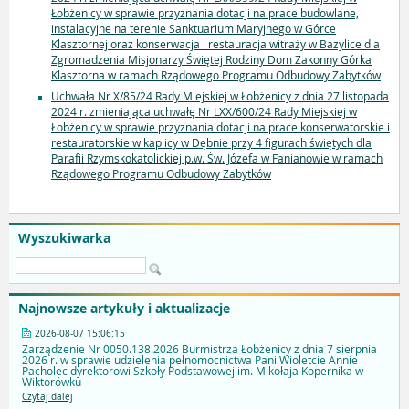
Łobżenicy w sprawie przyznania dotacji na prace budowlane,
instalacyjne na terenie Sanktuarium Maryjnego w Górce
Klasztornej oraz konserwacja i restauracja witraży w Bazylice dla
Zgromadzenia Misjonarzy Świętej Rodziny Dom Zakonny Górka
Klasztorna w ramach Rządowego Programu Odbudowy Zabytków
Uchwała Nr X/85/24 Rady Miejskiej w Łobżenicy z dnia 27 listopada
2024 r. zmieniająca uchwałę Nr LXX/600/24 Rady Miejskiej w
Łobżenicy w sprawie przyznania dotacji na prace konserwatorskie i
restauratorskie w kaplicy w Dębnie przy 4 figurach świętych dla
Parafii Rzymskokatolickiej p.w. Św. Józefa w Fanianowie w ramach
Rządowego Programu Odbudowy Zabytków
Wyszukiwarka
Najnowsze artykuły i aktualizacje
2026-08-07 15:06:15
Zarządzenie Nr 0050.138.2026 Burmistrza Łobżenicy z dnia 7 sierpnia
2026 r. w sprawie udzielenia pełnomocnictwa Pani Wioletcie Annie
Pacholec dyrektorowi Szkoły Podstawowej im. Mikołaja Kopernika w
Wiktorówku
Czytaj dalej