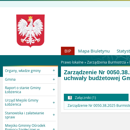
BIP
Mapa Biuletynu
Statys
Prawo lokalne »
Zarządzenia Burmistrza
»
Organy, władze gminy
Zarządzenie Nr 0050.38.
uchwały budżetowej Gm
Gmina
Raport o stanie Gminy
Łobżenica
Załączniki (1)
Urząd Miejski Gminy
Łobżenica
Zarządzenie Nr 0050.38.2025 Burmistrz
Stanowiska i załatwianie
spraw
Miejsko Gminny Ośrodek
Pomocy Społecznej w