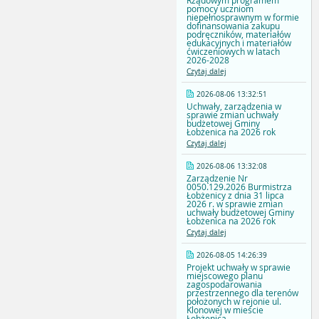
Rządowym programem
pomocy uczniom
niepełnosprawnym w formie
dofinansowania zakupu
podręczników, materiałów
edukacyjnych i materiałów
ćwiczeniowych w latach
2026-2028
Czytaj dalej
2026-08-06 13:32:51
Uchwały, zarządzenia w
sprawie zmian uchwały
budżetowej Gminy
Łobżenica na 2026 rok
Czytaj dalej
2026-08-06 13:32:08
Zarządzenie Nr
0050.129.2026 Burmistrza
Łobżenicy z dnia 31 lipca
2026 r. w sprawie zmian
uchwały budżetowej Gminy
Łobżenica na 2026 rok
Czytaj dalej
2026-08-05 14:26:39
Projekt uchwały w sprawie
miejscowego planu
zagospodarowania
przestrzennego dla terenów
położonych w rejonie ul.
Klonowej w mieście
Łobżenica