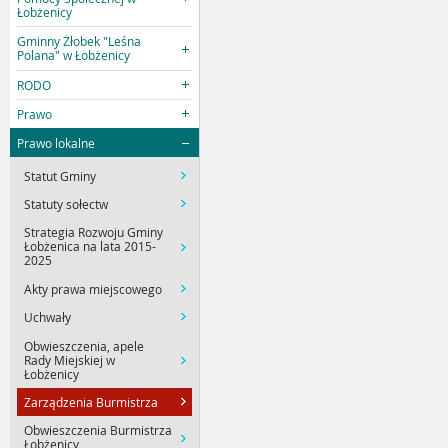
Łobżenicy
Gminny Żłobek "Leśna
Polana" w Łobżenicy
RODO
Prawo
Prawo lokalne
Statut Gminy
Statuty sołectw
Strategia Rozwoju Gminy
Łobżenica na lata 2015-
2025
Akty prawa miejscowego
Uchwały
Obwieszczenia, apele
Rady Miejskiej w
Łobżenicy
Zarządzenia Burmistrza
Obwieszczenia Burmistrza
Łobżenicy