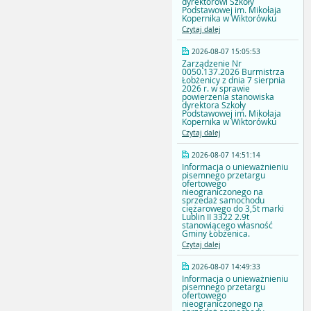
dyrektorowi Szkoły
Podstawowej im. Mikołaja
Kopernika w Wiktorówku
Czytaj dalej
2026-08-07 15:05:53
Zarządzenie Nr
0050.137.2026 Burmistrza
Łobżenicy z dnia 7 sierpnia
2026 r. w sprawie
powierzenia stanowiska
dyrektora Szkoły
Podstawowej im. Mikołaja
Kopernika w Wiktorówku
Czytaj dalej
2026-08-07 14:51:14
Informacja o unieważnieniu
pisemnego przetargu
ofertowego
nieograniczonego na
sprzedaż samochodu
ciężarowego do 3,5t marki
Lublin II 3322 2.9t
stanowiącego własność
Gminy Łobżenica.
Czytaj dalej
2026-08-07 14:49:33
Informacja o unieważnieniu
pisemnego przetargu
ofertowego
nieograniczonego na