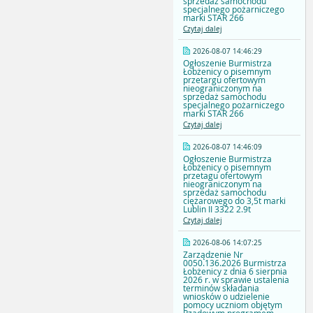
sprzedaż samochodu
specjalnego pożarniczego
marki STAR 266
Czytaj dalej
2026-08-07 14:46:29
Ogłoszenie Burmistrza
Łobżenicy o pisemnym
przetargu ofertowym
nieograniczonym na
sprzedaż samochodu
specjalnego pożarniczego
marki STAR 266
Czytaj dalej
2026-08-07 14:46:09
Ogłoszenie Burmistrza
Łobżenicy o pisemnym
przetagu ofertowym
nieograniczonym na
sprzedaż samochodu
ciężarowego do 3,5t marki
Lublin II 3322 2.9t
Czytaj dalej
2026-08-06 14:07:25
Zarządzenie Nr
0050.136.2026 Burmistrza
Łobżenicy z dnia 6 sierpnia
2026 r. w sprawie ustalenia
terminów składania
wniosków o udzielenie
pomocy uczniom objętym