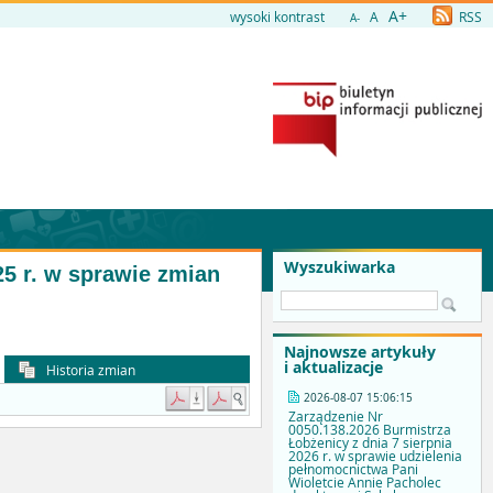
A+
wysoki kontrast
A
RSS
A-
Wyszukiwarka
25 r. w sprawie zmian
Najnowsze artykuły
i aktualizacje
Historia zmian
2026-08-07 15:06:15
Zarządzenie Nr
0050.138.2026 Burmistrza
Łobżenicy z dnia 7 sierpnia
2026 r. w sprawie udzielenia
pełnomocnictwa Pani
Wioletcie Annie Pacholec