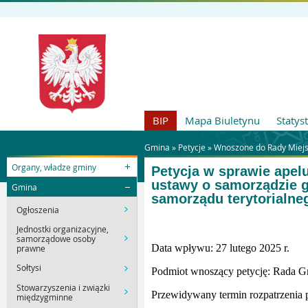
BIP
Mapa Biuletynu
Statys
Gmina »
Petycje
»
Wnoszone do Rady Miejs
Organy, władze gminy
Petycja w sprawie apel
ustawy o samorządzie g
Gmina
samorządu terytorialne
Ogłoszenia
Jednostki organizacyjne,
samorządowe osoby
Data wpływu: 27 lutego 2025 r.
prawne
Sołtysi
Podmiot wnoszący petycję: Rada 
Stowarzyszenia i związki
Przewidywany termin rozpatrzenia pet
międzygminne