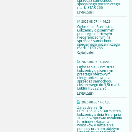
sprzedaż samochodu
specjalnego pożarniczego
marki STAR 266
Czytaj dalej
2026-08-07 14:46:29
Ogłoszenie Burmistrza
Łobżenicy o pisemnym
przetargu ofertowym
nieograniczonym na
sprzedaż samochodu
specjalnego pożarniczego
marki STAR 266
Czytaj dalej
2026-08-07 14:46:09
Ogłoszenie Burmistrza
Łobżenicy o pisemnym
przetagu ofertowym
nieograniczonym na
sprzedaż samochodu
ciężarowego do 3,5t marki
Lublin II 3322 2.9t
Czytaj dalej
2026-08-06 14:07:25
Zarządzenie Nr
0050.136.2026 Burmistrza
Łobżenicy z dnia 6 sierpnia
2026 r. w sprawie ustalenia
terminów składania
wniosków o udzielenie
pomocy uczniom objętym