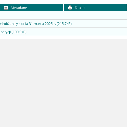
Metadane
Drukuj
w Łobżenicy z dnia 31 marca 2025 r. (215.7kB)
petycji (100.9kB)