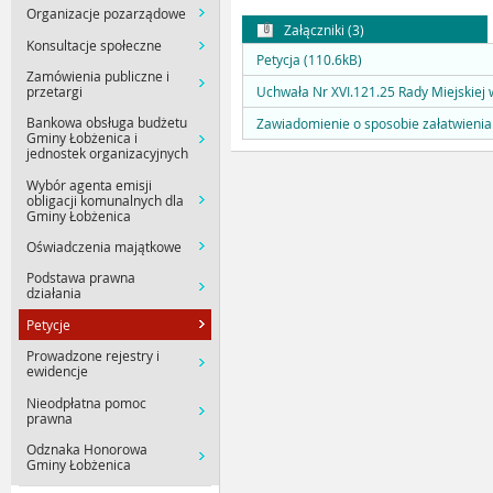
Organizacje pozarządowe
Załączniki (3)
Konsultacje społeczne
Petycja (110.6kB)
Zamówienia publiczne i
przetargi
Uchwała Nr XVI.121.25 Rady Miejskiej 
Bankowa obsługa budżetu
Zawiadomienie o sposobie załatwienia 
Gminy Łobżenica i
jednostek organizacyjnych
Wybór agenta emisji
obligacji komunalnych dla
Gminy Łobżenica
Oświadczenia majątkowe
Podstawa prawna
działania
Petycje
Prowadzone rejestry i
ewidencje
Nieodpłatna pomoc
prawna
Odznaka Honorowa
Gminy Łobżenica