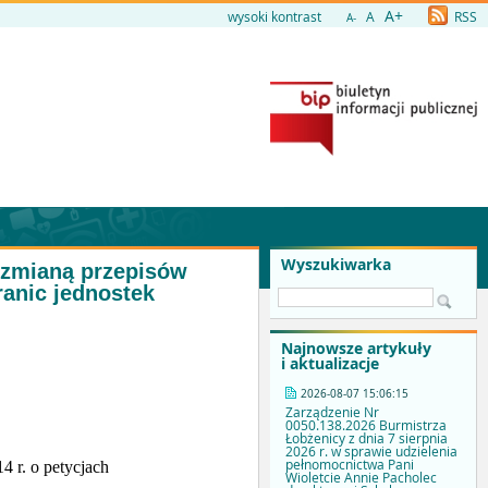
A+
wysoki kontrast
A
RSS
A-
Wyszukiwarka
e zmianą przepisów
anic jednostek
Najnowsze artykuły
i aktualizacje
2026-08-07 15:06:15
Zarządzenie Nr
0050.138.2026 Burmistrza
Łobżenicy z dnia 7 sierpnia
2026 r. w sprawie udzielenia
pełnomocnictwa Pani
4 r. o petycjach
Wioletcie Annie Pacholec