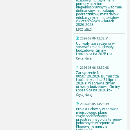
Rządowym programem
pomocy uczniom
niepełnosprawnym w formie
dofinansowania zakupu
podręczników, materiałów
edukacyjnych i materiałów
ćwiczeniowych w latach
2026-2028
Czytaj dalej
2026-08-06 13:32:51
Uchwały, zarządzenia w
sprawie zmian uchwały
budżetowej Gminy
Łobżenica na 2026 rok
Czytaj dalej
2026-08-06 13:32:08
Zarządzenie Nr
0050.129.2026 Burmistrza
Łobżenicy z dnia 31 lipca
2026 r. w sprawie zmian
uchwały budżetowej Gminy
Łobżenica na 2026 rok
Czytaj dalej
2026-08-05 14:26:39
Projekt uchwały w sprawie
miejscowego planu
zagospodarowania
przestrzennego dla terenów
położonych w rejonie ul.
Klonowej w mieście
Łobżenica