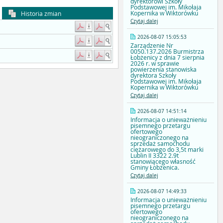
dyrektorowi Szkoły
Podstawowej im. Mikołaja
Kopernika w Wiktorówku
Historia zmian
Czytaj dalej
2026-08-07 15:05:53
Zarządzenie Nr
0050.137.2026 Burmistrza
Łobżenicy z dnia 7 sierpnia
2026 r. w sprawie
powierzenia stanowiska
dyrektora Szkoły
Podstawowej im. Mikołaja
Kopernika w Wiktorówku
Czytaj dalej
2026-08-07 14:51:14
Informacja o unieważnieniu
pisemnego przetargu
ofertowego
nieograniczonego na
sprzedaż samochodu
ciężarowego do 3,5t marki
Lublin II 3322 2.9t
stanowiącego własność
Gminy Łobżenica.
Czytaj dalej
2026-08-07 14:49:33
Informacja o unieważnieniu
pisemnego przetargu
ofertowego
nieograniczonego na