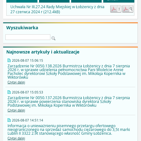
Uchwała Nr III.27.24 Rady Miejskiej w Łobżenicy z dnia
27 czerwca 2024 r (212.4kB)
Wyszukiwarka
Najnowsze artykuły i aktualizacje
2026-08-07 15:06:15
Zarządzenie Nr 0050.138.2026 Burmistrza Łobżenicy z dnia 7 sierpnia
2026 r. w sprawie udzielenia pełnomocnictwa Pani Wioletcie Annie
Pacholec dyrektorowi Szkoły Podstawowej im. Mikołaja Kopernika w
Wiktorówku
Czytaj dalej
2026-08-07 15:05:53
Zarządzenie Nr 0050.137.2026 Burmistrza Łobżenicy z dnia 7 sierpnia
2026 r. w sprawie powierzenia stanowiska dyrektora Szkoły
Podstawowej im. Mikołaja Kopernika w Wiktorówku
Czytaj dalej
2026-08-07 14:51:14
Informacja o unieważnieniu pisemnego przetargu ofertowego
nieograniczonego na sprzedaż samochodu ciężarowego do 3,5t marki
Lublin II 3322 2.9t stanowiącego własność Gminy Łobżenica.
Czytaj dalej