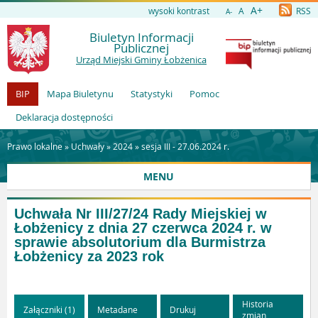
A+
wysoki kontrast
A
RSS
A-
Biuletyn Informacji
Publicznej
Urząd Miejski Gminy Łobżenica
BIP
Mapa Biuletynu
Statystyki
Pomoc
Deklaracja dostępności
Prawo lokalne »
Uchwały
»
2024
»
sesja III - 27.06.2024 r.
MENU
Uchwała Nr III/27/24 Rady Miejskiej w
Łobżenicy z dnia 27 czerwca 2024 r. w
sprawie absolutorium dla Burmistrza
Łobżenicy za 2023 rok
Historia
Załączniki (1)
Metadane
Drukuj
zmian