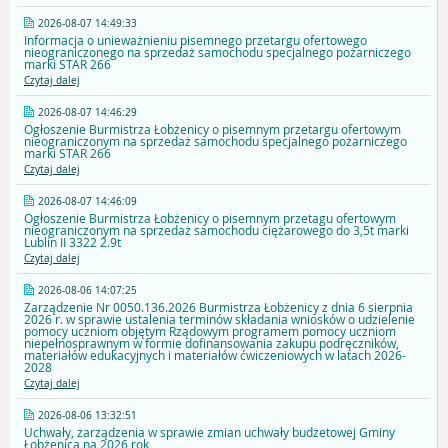
2026-08-07 14:49:33
Informacja o unieważnieniu pisemnego przetargu ofertowego
nieograniczonego na sprzedaż samochodu specjalnego pożarniczego
marki STAR 266
Czytaj dalej
2026-08-07 14:46:29
Ogłoszenie Burmistrza Łobżenicy o pisemnym przetargu ofertowym
nieograniczonym na sprzedaż samochodu specjalnego pożarniczego
marki STAR 266
Czytaj dalej
2026-08-07 14:46:09
Ogłoszenie Burmistrza Łobżenicy o pisemnym przetagu ofertowym
nieograniczonym na sprzedaż samochodu ciężarowego do 3,5t marki
Lublin II 3322 2.9t
Czytaj dalej
2026-08-06 14:07:25
Zarządzenie Nr 0050.136.2026 Burmistrza Łobżenicy z dnia 6 sierpnia
2026 r. w sprawie ustalenia terminów składania wniosków o udzielenie
pomocy uczniom objętym Rządowym programem pomocy uczniom
niepełnosprawnym w formie dofinansowania zakupu podręczników,
materiałów edukacyjnych i materiałów ćwiczeniowych w latach 2026-
2028
Czytaj dalej
2026-08-06 13:32:51
Uchwały, zarządzenia w sprawie zmian uchwały budżetowej Gminy
Łobżenica na 2026 rok