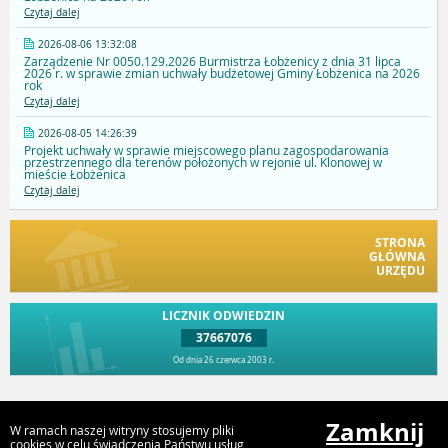
Czytaj dalej
2026-08-06 13:32:08
Zarządzenie Nr 0050.129.2026 Burmistrza Łobżenicy z dnia 31 lipca
2026 r. w sprawie zmian uchwały budżetowej Gminy Łobżenica na 2026
rok
Czytaj dalej
2026-08-05 14:26:39
Projekt uchwały w sprawie miejscowego planu zagospodarowania
przestrzennego dla terenów położonych w rejonie ul. Klonowej w
mieście Łobżenica
Czytaj dalej
STRONA
GŁÓWNA
URZĘDU
LICZNIK ODWIEDZIN
37667076
Od dnia 26 czerwca 2003 r.
Przejdź do góry
Zamknij
W ramach naszej witryny stosujemy pliki
cookies w celu świadczenia Państwu usług