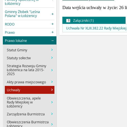
Łobżenicy
Data wejścia uchwały w życie: 26 li
Gminny Żłobek "Leśna
Polana" w Łobżenicy
Załączniki (1)
RODO
Uchwała Nr XLIII.382.22 Rady Miejskiej
Prawo
Prawo lokalne
Statut Gminy
Statuty sołectw
Strategia Rozwoju Gminy
Łobżenica na lata 2015-
2025
Akty prawa miejscowego
Uchwały
Obwieszczenia, apele
Rady Miejskiej w
Łobżenicy
Zarządzenia Burmistrza
Obwieszczenia Burmistrza
Łobżenicy