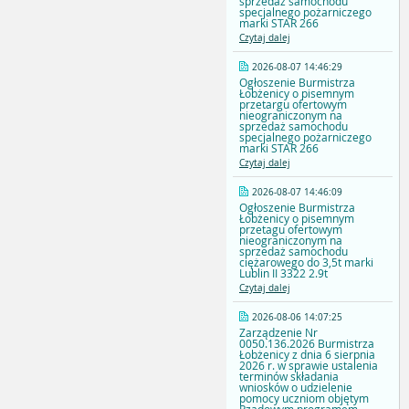
sprzedaż samochodu
specjalnego pożarniczego
marki STAR 266
Czytaj dalej
2026-08-07 14:46:29
Ogłoszenie Burmistrza
Łobżenicy o pisemnym
przetargu ofertowym
nieograniczonym na
sprzedaż samochodu
specjalnego pożarniczego
marki STAR 266
Czytaj dalej
2026-08-07 14:46:09
Ogłoszenie Burmistrza
Łobżenicy o pisemnym
przetagu ofertowym
nieograniczonym na
sprzedaż samochodu
ciężarowego do 3,5t marki
Lublin II 3322 2.9t
Czytaj dalej
2026-08-06 14:07:25
Zarządzenie Nr
0050.136.2026 Burmistrza
Łobżenicy z dnia 6 sierpnia
2026 r. w sprawie ustalenia
terminów składania
wniosków o udzielenie
pomocy uczniom objętym