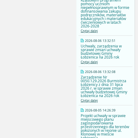
Rządowym programem
pomocy uczniom
niepełnosprawnym w formie
dofinansowania zakupu
podręczników, materiałów
edukacyjnych i materiałów
ćwiczeniowych w latach
2026-2028
Czytaj dalej
2026-08-06 13:32:51
Uchwały, zarządzenia w
sprawie zmian uchwały
budżetowej Gminy
Łobżenica na 2026 rok
Czytaj dalej
2026-08-06 13:32:08
Zarządzenie Nr
0050.129.2026 Burmistrza
Łobżenicy z dnia 31 lipca
2026 r. w sprawie zmian
uchwały budżetowej Gminy
Łobżenica na 2026 rok
Czytaj dalej
2026-08-05 14:26:39
Projekt uchwały w sprawie
miejscowego planu
zagospodarowania
przestrzennego dla terenów
położonych w rejonie ul.
Klonowej w mieście
Łobżenica