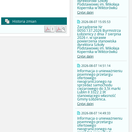
dyrektorowi Szkoły
Podstawowej im. Mikołaja
Kopernika w Wiktorówku
Czytaj dalej
Historia zmian
2026-08-07 15:05:53
Zarządzenie Nr
0050.137.2026 Burmistrza
Łobżenicy z dnia 7 sierpnia
2026 r. w sprawie
powierzenia stanowiska
dyrektora Szkoły
Podstawowej im. Mikołaja
Kopernika w Wiktorówku
Czytaj dalej
2026-08-07 14:51:14
Informacja o unieważnieniu
pisemnego przetargu
ofertowego
nieograniczonego na
sprzedaż samochodu
ciężarowego do 3,5t marki
Lublin II 3322 2.9t
stanowiącego własność
Gminy Łobżenica.
Czytaj dalej
2026-08-07 14:49:33
Informacja o unieważnieniu
pisemnego przetargu
ofertowego
nieograniczonego na