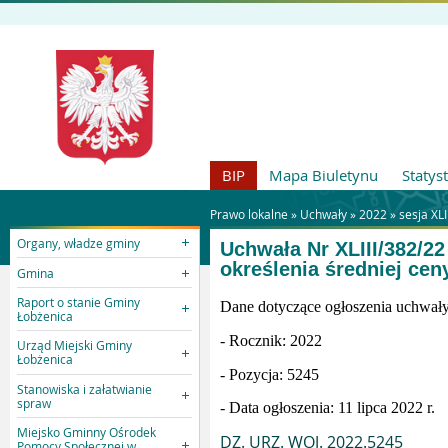
BIP
Mapa Biuletynu
Statys
Prawo lokalne »
Uchwały
»
2022
»
sesja XLI
Organy, władze gminy
Uchwała Nr XLIII/382/22
określenia średniej cen
Gmina
Raport o stanie Gminy
Dane dotyczące ogłoszenia uchwa
Łobżenica
- Rocznik: 2022
Urząd Miejski Gminy
Łobżenica
- Pozycja: 5245
Stanowiska i załatwianie
spraw
- Data ogłoszenia: 11 lipca 2022 r.
Miejsko Gminny Ośrodek
DZ. URZ. WOJ. 2022.5245
Pomocy Społecznej w