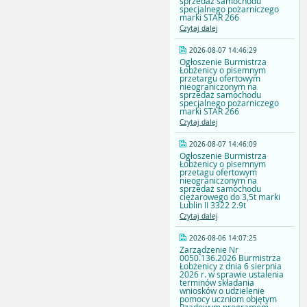
sprzedaż samochodu
specjalnego pożarniczego
marki STAR 266
Czytaj dalej
2026-08-07 14:46:29
Ogłoszenie Burmistrza
Łobżenicy o pisemnym
przetargu ofertowym
nieograniczonym na
sprzedaż samochodu
specjalnego pożarniczego
marki STAR 266
Czytaj dalej
2026-08-07 14:46:09
Ogłoszenie Burmistrza
Łobżenicy o pisemnym
przetagu ofertowym
nieograniczonym na
sprzedaż samochodu
ciężarowego do 3,5t marki
Lublin II 3322 2.9t
Czytaj dalej
2026-08-06 14:07:25
Zarządzenie Nr
0050.136.2026 Burmistrza
Łobżenicy z dnia 6 sierpnia
2026 r. w sprawie ustalenia
terminów składania
wniosków o udzielenie
pomocy uczniom objętym