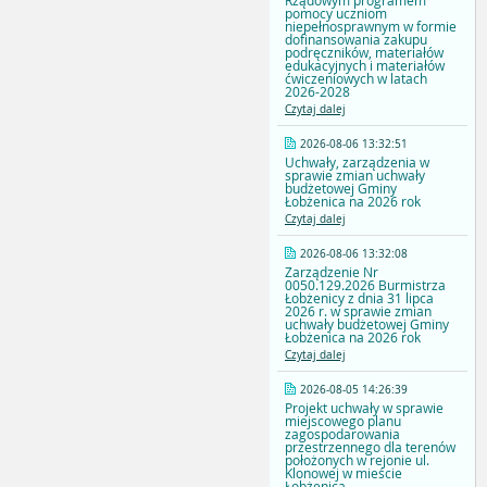
Rządowym programem
pomocy uczniom
niepełnosprawnym w formie
dofinansowania zakupu
podręczników, materiałów
edukacyjnych i materiałów
ćwiczeniowych w latach
2026-2028
Czytaj dalej
2026-08-06 13:32:51
Uchwały, zarządzenia w
sprawie zmian uchwały
budżetowej Gminy
Łobżenica na 2026 rok
Czytaj dalej
2026-08-06 13:32:08
Zarządzenie Nr
0050.129.2026 Burmistrza
Łobżenicy z dnia 31 lipca
2026 r. w sprawie zmian
uchwały budżetowej Gminy
Łobżenica na 2026 rok
Czytaj dalej
2026-08-05 14:26:39
Projekt uchwały w sprawie
miejscowego planu
zagospodarowania
przestrzennego dla terenów
położonych w rejonie ul.
Klonowej w mieście
Łobżenica