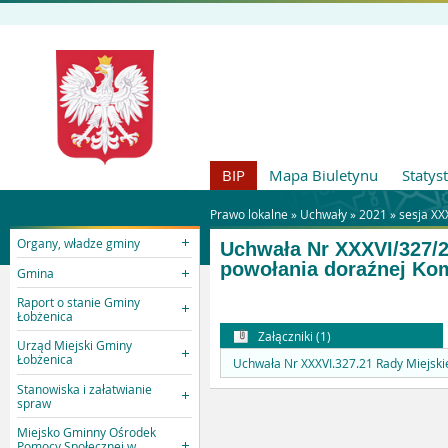
BIP
Mapa Biuletynu
Statys
Prawo lokalne »
Uchwały
»
2021
»
sesja XXX
Organy, władze gminy
Uchwała Nr XXXVI/327/21
powołania doraźnej Kom
Gmina
Raport o stanie Gminy
Łobżenica
Załączniki (1)
Urząd Miejski Gminy
Łobżenica
Uchwała Nr XXXVI.327.21 Rady Miejskie
Stanowiska i załatwianie
spraw
Miejsko Gminny Ośrodek
Pomocy Społecznej w