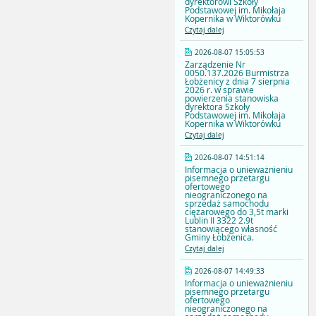
dyrektorowi Szkoły
Podstawowej im. Mikołaja
Kopernika w Wiktorówku
Czytaj dalej
2026-08-07 15:05:53
Zarządzenie Nr
0050.137.2026 Burmistrza
Łobżenicy z dnia 7 sierpnia
2026 r. w sprawie
powierzenia stanowiska
dyrektora Szkoły
Podstawowej im. Mikołaja
Kopernika w Wiktorówku
Czytaj dalej
2026-08-07 14:51:14
Informacja o unieważnieniu
pisemnego przetargu
ofertowego
nieograniczonego na
sprzedaż samochodu
ciężarowego do 3,5t marki
Lublin II 3322 2.9t
stanowiącego własność
Gminy Łobżenica.
Czytaj dalej
2026-08-07 14:49:33
Informacja o unieważnieniu
pisemnego przetargu
ofertowego
nieograniczonego na