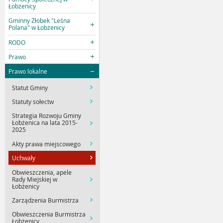
Łobżenicy
Gminny Żłobek "Leśna
Polana" w Łobżenicy
RODO
Prawo
Prawo lokalne
Statut Gminy
Statuty sołectw
Strategia Rozwoju Gminy
Łobżenica na lata 2015-
2025
Akty prawa miejscowego
Uchwały
Obwieszczenia, apele
Rady Miejskiej w
Łobżenicy
Zarządzenia Burmistrza
Obwieszczenia Burmistrza
Łobżenicy