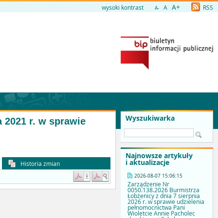
A+
wysoki kontrast
A
RSS
A-
Wyszukiwarka
 2021 r. w sprawie
Najnowsze artykuły
i aktualizacje
Historia zmian
2026-08-07 15:06:15
Zarządzenie Nr
0050.138.2026 Burmistrza
Łobżenicy z dnia 7 sierpnia
2026 r. w sprawie udzielenia
pełnomocnictwa Pani
Wioletcie Annie Pacholec