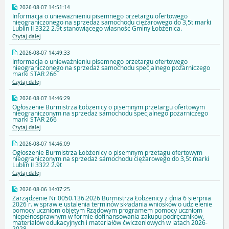
2026-08-07 14:51:14
Informacja o unieważnieniu pisemnego przetargu ofertowego
nieograniczonego na sprzedaż samochodu ciężarowego do 3,5t marki
Lublin II 3322 2.9t stanowiącego własność Gminy Łobżenica.
Czytaj dalej
2026-08-07 14:49:33
Informacja o unieważnieniu pisemnego przetargu ofertowego
nieograniczonego na sprzedaż samochodu specjalnego pożarniczego
marki STAR 266
Czytaj dalej
2026-08-07 14:46:29
Ogłoszenie Burmistrza Łobżenicy o pisemnym przetargu ofertowym
nieograniczonym na sprzedaż samochodu specjalnego pożarniczego
marki STAR 266
Czytaj dalej
2026-08-07 14:46:09
Ogłoszenie Burmistrza Łobżenicy o pisemnym przetagu ofertowym
nieograniczonym na sprzedaż samochodu ciężarowego do 3,5t marki
Lublin II 3322 2.9t
Czytaj dalej
2026-08-06 14:07:25
Zarządzenie Nr 0050.136.2026 Burmistrza Łobżenicy z dnia 6 sierpnia
2026 r. w sprawie ustalenia terminów składania wniosków o udzielenie
pomocy uczniom objętym Rządowym programem pomocy uczniom
niepełnosprawnym w formie dofinansowania zakupu podręczników,
materiałów edukacyjnych i materiałów ćwiczeniowych w latach 2026-
2028