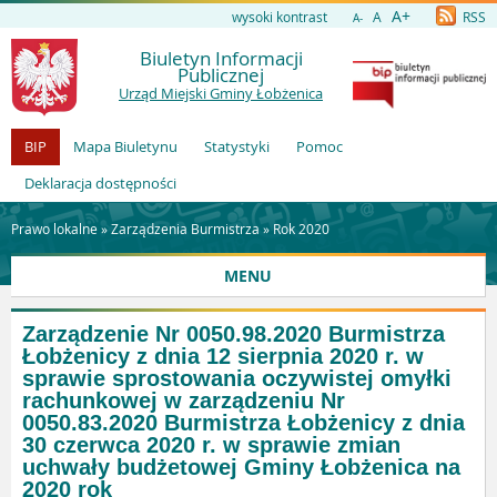
A+
wysoki kontrast
A
RSS
A-
Biuletyn Informacji
Publicznej
Urząd Miejski Gminy Łobżenica
BIP
Mapa Biuletynu
Statystyki
Pomoc
Deklaracja dostępności
Prawo lokalne »
Zarządzenia Burmistrza
»
Rok 2020
MENU
Zarządzenie Nr 0050.98.2020 Burmistrza
Łobżenicy z dnia 12 sierpnia 2020 r. w
sprawie sprostowania oczywistej omyłki
rachunkowej w zarządzeniu Nr
0050.83.2020 Burmistrza Łobżenicy z dnia
30 czerwca 2020 r. w sprawie zmian
uchwały budżetowej Gminy Łobżenica na
2020 rok