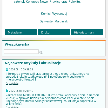
członek Kongresu Nowej Prawicy oraz Polexitu.
Komisji Wyborczej
Sylwester Marciniak
Metadane
Drukuj
Historia zmian
Wyszukiwarka
Najnowsze artykuły i aktualizacje
2026-08-10 09:39:32
Informacja o wyniku II przetargu ustnego nieograniczonego na
sprzedaż lokalu użytkowego nr 3 położonego w budynku w
miejscowości Kruszki 3
Czytaj dalej
2026-08-07 15:06:15
Zarządzenie Nr 0050.138.2026 Burmistrza Łobżenicy z dnia 7 sierpnia
2026 r. w sprawie udzielenia pełnomocnictwa Pani Wioletcie Annie
Pacholec dyrektorowi Szkoły Podstawowej im. Mikołaja Kopernika w
Wiktorówku
Czytaj dalej