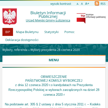
A+
wysoki kontrast
A
RSS
A-
Biuletyn Informacji
Publicznej
Urząd Miejski Gminy Łobżenica
BIP
Mapa Biuletynu
Statystyki
Pomoc
Deklaracja dostępności
Wybory, referenda »
Wybory prezydenta 28 czerwca 2020
MENU
OBWIESZCZENIE
PAŃSTWOWEJ KOMISJI WYBORCZEJ
z dnia 12 czerwca 2020 r.
o kandydatach na Prezydenta
Rzeczypospolitej Polskiej w wyborach zarządzonych na dzień 28
czerwca 2020 r
Na podstawie art. 305 § 2 ustawy z dnia 5 stycznia 2011 r. – Kodeks