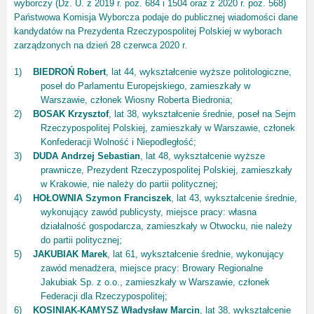
wyborczy (Dz. U. z 2019 r. poz. 684 i 1504 oraz z 2020 r. poz. 568)
Państwowa Komisja Wyborcza podaje do publicznej wiadomości dane
kandydatów na Prezydenta Rzeczypospolitej Polskiej w wyborach
zarządzonych na dzień 28 czerwca 2020 r.
1)
BIEDROŃ Robert
, lat 44, wykształcenie wyższe politologiczne,
poseł do Parlamentu Europejskiego, zamieszkały w
Warszawie, członek Wiosny Roberta Biedronia;
2)
BOSAK Krzysztof
, lat 38, wykształcenie średnie, poseł na Sejm
Rzeczypospolitej Polskiej, zamieszkały w Warszawie, członek
Konfederacji Wolność i Niepodległość;
3)
DUDA Andrzej Sebastian
, lat 48, wykształcenie wyższe
prawnicze, Prezydent Rzeczypospolitej Polskiej, zamieszkały
w Krakowie, nie należy do partii politycznej;
4)
HOŁOWNIA Szymon Franciszek
, lat 43, wykształcenie średnie,
wykonujący zawód publicysty, miejsce pracy: własna
działalność gospodarcza, zamieszkały w Otwocku, nie należy
do partii politycznej;
5)
JAKUBIAK Marek
, lat 61, wykształcenie średnie, wykonujący
zawód menadżera, miejsce pracy: Browary Regionalne
Jakubiak Sp. z o.o., zamieszkały w Warszawie, członek
Federacji dla Rzeczypospolitej;
6)
KOSINIAK-KAMYSZ Władysław Marcin
, lat 38, wykształcenie