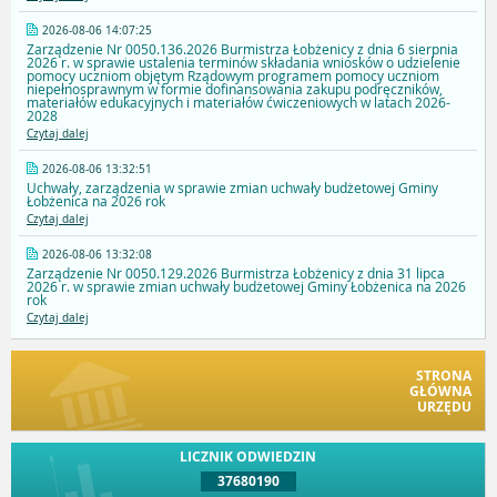
2026-08-06 14:07:25
Zarządzenie Nr 0050.136.2026 Burmistrza Łobżenicy z dnia 6 sierpnia
2026 r. w sprawie ustalenia terminów składania wniosków o udzielenie
pomocy uczniom objętym Rządowym programem pomocy uczniom
niepełnosprawnym w formie dofinansowania zakupu podręczników,
materiałów edukacyjnych i materiałów ćwiczeniowych w latach 2026-
2028
Czytaj dalej
2026-08-06 13:32:51
Uchwały, zarządzenia w sprawie zmian uchwały budżetowej Gminy
Łobżenica na 2026 rok
Czytaj dalej
2026-08-06 13:32:08
Zarządzenie Nr 0050.129.2026 Burmistrza Łobżenicy z dnia 31 lipca
2026 r. w sprawie zmian uchwały budżetowej Gminy Łobżenica na 2026
rok
Czytaj dalej
STRONA
GŁÓWNA
URZĘDU
LICZNIK ODWIEDZIN
37680190