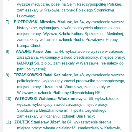
wyższe medyczne, poseł na Sejm Rzeczypospolitej Polskiej,
zamieszkały w Krakowie, członek Polskiego Stronnictwa
Ludowego;
7)
PIOTROWSKI Mirosław Mariusz
, lat 54, wykształcenie wyższe
historyczne, wykonujący zawód nauczyciela akademickiego,
miejsce pracy: Wyższa Szkoła Kultury Społecznej i Medialnej,
zamieszkały w Lublinie, członek Ruchu Prawdziwej Europy -
Europa Christi;
8)
TANAJNO Paweł Jan
, lat 44, wykształcenie wyższe w zakresie
zarządzania, wykonujący zawód przedsiębiorcy, miejsce pracy:
IAM4U.pl Sp. z o.o., zamieszkały w Warszawie, nie należy do
partii politycznej;
9)
TRZASKOWSKI Rafał Kazimierz
, lat 48, wykształcenie wyższe
politologiczne, wykonujący zawód pracownika samorządowego,
miejsce pracy: Urząd m.st. Warszawy, zamieszkały w
Warszawie, członek Platformy Obywatelskiej RP;
10)
WITKOWSKI Waldemar Włodzimierz,
lat 66, wykształcenie
wyższe, wykonujący zawód zarządcy, miejsce pracy:
Spółdzielnia Mieszkaniowa im. Hipolita Cegielskiego,
zamieszkały w Poznaniu, członek Unii Pracy;
11)
ŻÓŁTEK Stanisław Józef
, lat 64, wykształcenie średnie,
miejsce pracy: własna działalność, zamieszkały w Krakowie,