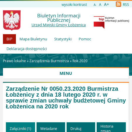
A+
wysoki kontrast
A
RSS
A-
Biuletyn Informacji
Publicznej
Urząd Miejski Gminy Łobżenica
BIP
Mapa Biuletynu
Statystyki
Pomoc
Deklaracja dostępności
Prawo lokalne »
Zarządzenia Burmistrza
»
Rok 2020
MENU
Zarządzenie Nr 0050.23.2020 Burmistrza
Łobżenicy z dnia 18 lutego 2020 r. w
sprawie zmian uchwały budżetowej Gminy
Łobżenica na 2020 rok
Historia
Załączniki (1)
Metadane
Drukuj
zmian