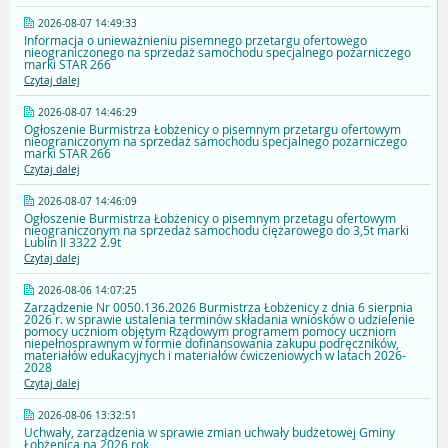
2026-08-07 14:49:33
Informacja o unieważnieniu pisemnego przetargu ofertowego
nieograniczonego na sprzedaż samochodu specjalnego pożarniczego
marki STAR 266
Czytaj dalej
2026-08-07 14:46:29
Ogłoszenie Burmistrza Łobżenicy o pisemnym przetargu ofertowym
nieograniczonym na sprzedaż samochodu specjalnego pożarniczego
marki STAR 266
Czytaj dalej
2026-08-07 14:46:09
Ogłoszenie Burmistrza Łobżenicy o pisemnym przetagu ofertowym
nieograniczonym na sprzedaż samochodu ciężarowego do 3,5t marki
Lublin II 3322 2.9t
Czytaj dalej
2026-08-06 14:07:25
Zarządzenie Nr 0050.136.2026 Burmistrza Łobżenicy z dnia 6 sierpnia
2026 r. w sprawie ustalenia terminów składania wniosków o udzielenie
pomocy uczniom objętym Rządowym programem pomocy uczniom
niepełnosprawnym w formie dofinansowania zakupu podręczników,
materiałów edukacyjnych i materiałów ćwiczeniowych w latach 2026-
2028
Czytaj dalej
2026-08-06 13:32:51
Uchwały, zarządzenia w sprawie zmian uchwały budżetowej Gminy
Łobżenica na 2026 rok