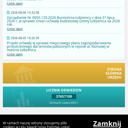
Czytaj dalej
2026-08-06 13:32:08
Zarządzenie Nr 0050.129.2026 Burmistrza Łobżenicy z dnia 31 lipca
2026 r. w sprawie zmian uchwały budżetowej Gminy Łobżenica na 2026
rok
Czytaj dalej
2026-08-05 14:26:39
Projekt uchwały w sprawie miejscowego planu zagospodarowania
przestrzennego dla terenów położonych w rejonie ul. Klonowej w
mieście Łobżenica
Czytaj dalej
STRONA
GŁÓWNA
URZĘDU
LICZNIK ODWIEDZIN
37657109
Od dnia 26 czerwca 2003 r.
Przejdź do góry
Zamknij
W ramach naszej witryny stosujemy pliki
cookies w celu świadczenia Państwu usług