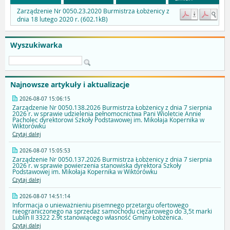
Zarządzenie Nr 0050.23.2020 Burmistrza Łobżenicy z
dnia 18 lutego 2020 r. (602.1kB)
Wyszukiwarka
Najnowsze artykuły i aktualizacje
2026-08-07 15:06:15
Zarządzenie Nr 0050.138.2026 Burmistrza Łobżenicy z dnia 7 sierpnia
2026 r. w sprawie udzielenia pełnomocnictwa Pani Wioletcie Annie
Pacholec dyrektorowi Szkoły Podstawowej im. Mikołaja Kopernika w
Wiktorówku
Czytaj dalej
2026-08-07 15:05:53
Zarządzenie Nr 0050.137.2026 Burmistrza Łobżenicy z dnia 7 sierpnia
2026 r. w sprawie powierzenia stanowiska dyrektora Szkoły
Podstawowej im. Mikołaja Kopernika w Wiktorówku
Czytaj dalej
2026-08-07 14:51:14
Informacja o unieważnieniu pisemnego przetargu ofertowego
nieograniczonego na sprzedaż samochodu ciężarowego do 3,5t marki
Lublin II 3322 2.9t stanowiącego własność Gminy Łobżenica.
Czytaj dalej