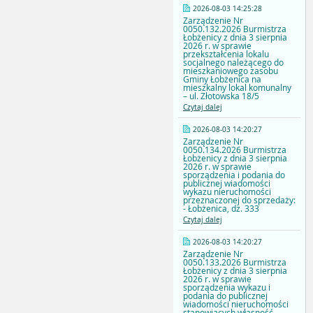
2026-08-03 14:25:28
Zarządzenie Nr
0050.132.2026 Burmistrza
Łobżenicy z dnia 3 sierpnia
2026 r. w sprawie
przekształcenia lokalu
socjalnego należącego do
mieszkaniowego zasobu
Gminy Łobżenica na
mieszkalny lokal komunalny
– ul. Złotowska 18/5
Czytaj dalej
2026-08-03 14:20:27
Zarządzenie Nr
0050.134.2026 Burmistrza
Łobżenicy z dnia 3 sierpnia
2026 r. w sprawie
sporządzenia i podania do
publicznej wiadomości
wykazu nieruchomości
przeznaczonej do sprzedaży:
- Łobżenica, dz. 333
Czytaj dalej
2026-08-03 14:20:27
Zarządzenie Nr
0050.133.2026 Burmistrza
Łobżenicy z dnia 3 sierpnia
2026 r. w sprawie
sporządzenia wykazu i
podania do publicznej
wiadomości nieruchomości
stanowiących własność