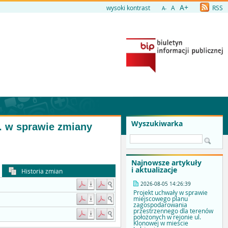
A+
wysoki kontrast
A
RSS
A-
Wyszukiwarka
r. w sprawie zmiany
Najnowsze artykuły
i aktualizacje
Historia zmian
2026-08-05 14:26:39
Projekt uchwały w sprawie
miejscowego planu
zagospodarowania
przestrzennego dla terenów
położonych w rejonie ul.
Klonowej w mieście