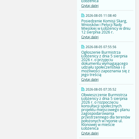
Łobżenica
Czytaj dalej
2026-08-05 11:08:40
Posiedzenie Komisji Skarg,
Wniosków i Petycji Rady
Miejskiej w Łobżenicy w dniu
12 sierpnia 2026 r.
Czytaj dalej
2026-08-05 07:55:56
Ogłoszenie Burmistrza
Łobżenicy z dnia 5 sierpnia
2026 r. o przyjęciu
dokumentu wymagającego
udziału społeczeństwa i o
możliwości zapoznania się z
jego treścią
Czytaj dalej
2026-08-05 07:35:52
Obwieszczenie Burmistrza
Łobżenicy z dnia 5 sierpnia
2026 r. o rozpoczęciu
konsultacji społecznych
projektu miejscowego planu
zagospodarowania
przestrzennego dla terenów
położonych w rejonie ul.
Klonowej w mieście
Łobżenica
Czytaj dalej