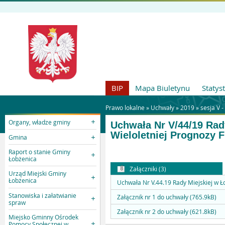
BIP
Mapa Biuletynu
Statys
Prawo lokalne »
Uchwały
»
2019
»
sesja V -
Organy, władze gminy
Uchwała Nr V/44/19 Rady
Wieloletniej Prognozy 
Gmina
Raport o stanie Gminy
Łobżenica
Załączniki (3)
Urząd Miejski Gminy
Łobżenica
Uchwała Nr V.44.19 Rady Miejskiej w Ło
Stanowiska i załatwianie
Załącznik nr 1 do uchwały (765.9kB)
spraw
Załącznik nr 2 do uchwały (621.8kB)
Miejsko Gminny Ośrodek
Pomocy Społecznej w