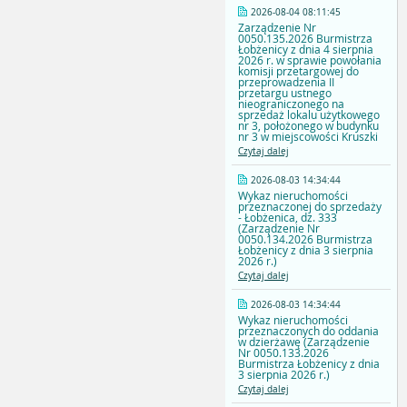
2026-08-04 08:11:45
Zarządzenie Nr
0050.135.2026 Burmistrza
Łobżenicy z dnia 4 sierpnia
2026 r. w sprawie powołania
komisji przetargowej do
przeprowadzenia II
przetargu ustnego
nieograniczonego na
sprzedaż lokalu użytkowego
nr 3, położonego w budynku
nr 3 w miejscowości Kruszki
Czytaj dalej
2026-08-03 14:34:44
Wykaz nieruchomości
przeznaczonej do sprzedaży
- Łobżenica, dz. 333
(Zarządzenie Nr
0050.134.2026 Burmistrza
Łobżenicy z dnia 3 sierpnia
2026 r.)
Czytaj dalej
2026-08-03 14:34:44
Wykaz nieruchomości
przeznaczonych do oddania
w dzierżawę (Zarządzenie
Nr 0050.133.2026
Burmistrza Łobżenicy z dnia
3 sierpnia 2026 r.)
Czytaj dalej