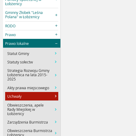
Łobżenicy
Gminny Żłobek "Leśna
Polana" w Łobżenicy
RODO
Prawo
Prawo lokalne
Statut Gminy
Statuty sołectw
Strategia Rozwoju Gminy
Łobżenica na lata 2015-
2025
Akty prawa miejscowego
Uchwały
Obwieszczenia, apele
Rady Miejskiej w
Łobżenicy
Zarządzenia Burmistrza
Obwieszczenia Burmistrza
Łobżenicy