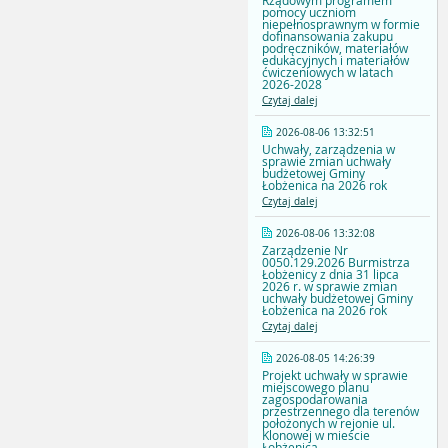
Rządowym programem
pomocy uczniom
niepełnosprawnym w formie
dofinansowania zakupu
podręczników, materiałów
edukacyjnych i materiałów
ćwiczeniowych w latach
2026-2028
Czytaj dalej
2026-08-06 13:32:51
Uchwały, zarządzenia w
sprawie zmian uchwały
budżetowej Gminy
Łobżenica na 2026 rok
Czytaj dalej
2026-08-06 13:32:08
Zarządzenie Nr
0050.129.2026 Burmistrza
Łobżenicy z dnia 31 lipca
2026 r. w sprawie zmian
uchwały budżetowej Gminy
Łobżenica na 2026 rok
Czytaj dalej
2026-08-05 14:26:39
Projekt uchwały w sprawie
miejscowego planu
zagospodarowania
przestrzennego dla terenów
położonych w rejonie ul.
Klonowej w mieście
Łobżenica