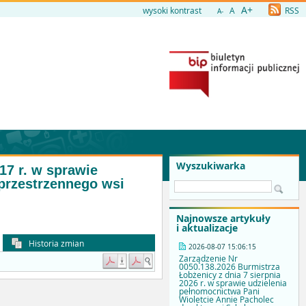
A+
wysoki kontrast
A
RSS
A-
Wyszukiwarka
17 r. w sprawie
przestrzennego wsi
Najnowsze artykuły
i aktualizacje
Historia zmian
2026-08-07 15:06:15
Zarządzenie Nr
0050.138.2026 Burmistrza
Łobżenicy z dnia 7 sierpnia
2026 r. w sprawie udzielenia
pełnomocnictwa Pani
Wioletcie Annie Pacholec