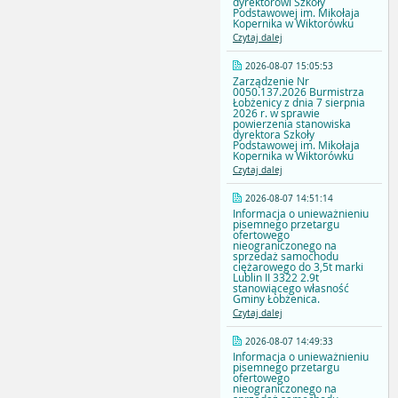
dyrektorowi Szkoły
Podstawowej im. Mikołaja
Kopernika w Wiktorówku
Czytaj dalej
2026-08-07 15:05:53
Zarządzenie Nr
0050.137.2026 Burmistrza
Łobżenicy z dnia 7 sierpnia
2026 r. w sprawie
powierzenia stanowiska
dyrektora Szkoły
Podstawowej im. Mikołaja
Kopernika w Wiktorówku
Czytaj dalej
2026-08-07 14:51:14
Informacja o unieważnieniu
pisemnego przetargu
ofertowego
nieograniczonego na
sprzedaż samochodu
ciężarowego do 3,5t marki
Lublin II 3322 2.9t
stanowiącego własność
Gminy Łobżenica.
Czytaj dalej
2026-08-07 14:49:33
Informacja o unieważnieniu
pisemnego przetargu
ofertowego
nieograniczonego na