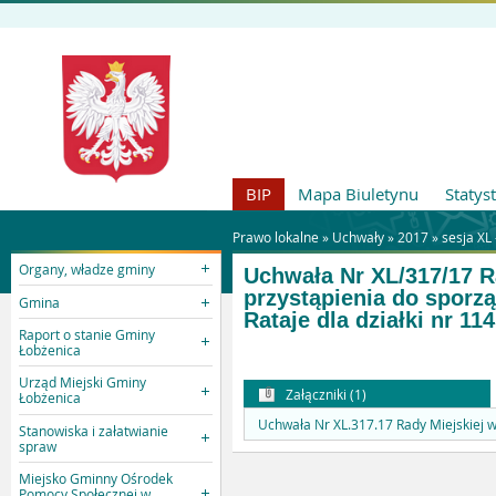
BIP
Mapa Biuletynu
Statys
Prawo lokalne »
Uchwały
»
2017
»
sesja XL 
Organy, władze gminy
Uchwała Nr XL/317/17 Ra
przystąpienia do sporz
Gmina
Rataje dla działki nr 114
Raport o stanie Gminy
Łobżenica
Urząd Miejski Gminy
Załączniki (1)
Łobżenica
Uchwała Nr XL.317.17 Rady Miejskiej w
Stanowiska i załatwianie
spraw
Miejsko Gminny Ośrodek
Pomocy Społecznej w