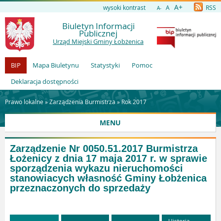
A+
wysoki kontrast
A
RSS
A-
Biuletyn Informacji
Publicznej
Urząd Miejski Gminy Łobżenica
BIP
Mapa Biuletynu
Statystyki
Pomoc
Deklaracja dostępności
Prawo lokalne »
Zarządzenia Burmistrza
»
Rok 2017
MENU
Zarządzenie Nr 0050.51.2017 Burmistrza
Łożenicy z dnia 17 maja 2017 r. w sprawie
sporządzenia wykazu nieruchomości
stanowiacych własność Gminy Łobżenica
przeznaczonych do sprzedaży
Historia