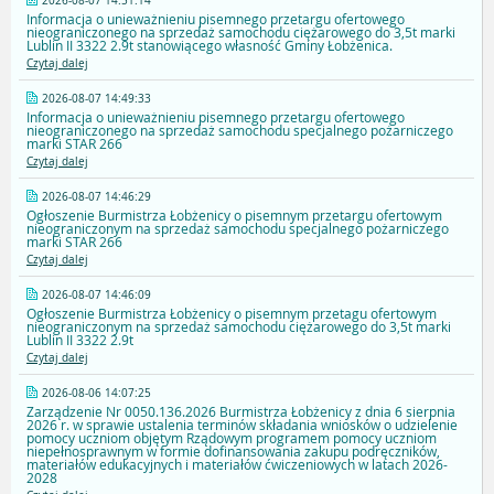
2026-08-07 14:51:14
Informacja o unieważnieniu pisemnego przetargu ofertowego
nieograniczonego na sprzedaż samochodu ciężarowego do 3,5t marki
Lublin II 3322 2.9t stanowiącego własność Gminy Łobżenica.
Czytaj dalej
2026-08-07 14:49:33
Informacja o unieważnieniu pisemnego przetargu ofertowego
nieograniczonego na sprzedaż samochodu specjalnego pożarniczego
marki STAR 266
Czytaj dalej
2026-08-07 14:46:29
Ogłoszenie Burmistrza Łobżenicy o pisemnym przetargu ofertowym
nieograniczonym na sprzedaż samochodu specjalnego pożarniczego
marki STAR 266
Czytaj dalej
2026-08-07 14:46:09
Ogłoszenie Burmistrza Łobżenicy o pisemnym przetagu ofertowym
nieograniczonym na sprzedaż samochodu ciężarowego do 3,5t marki
Lublin II 3322 2.9t
Czytaj dalej
2026-08-06 14:07:25
Zarządzenie Nr 0050.136.2026 Burmistrza Łobżenicy z dnia 6 sierpnia
2026 r. w sprawie ustalenia terminów składania wniosków o udzielenie
pomocy uczniom objętym Rządowym programem pomocy uczniom
niepełnosprawnym w formie dofinansowania zakupu podręczników,
materiałów edukacyjnych i materiałów ćwiczeniowych w latach 2026-
2028