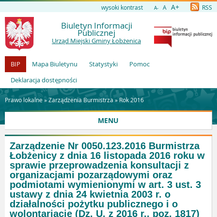
A+
wysoki kontrast
A
RSS
A-
Biuletyn Informacji
Publicznej
Urząd Miejski Gminy Łobżenica
BIP
Mapa Biuletynu
Statystyki
Pomoc
Deklaracja dostępności
Prawo lokalne »
Zarządzenia Burmistrza
»
Rok 2016
MENU
Zarządzenie Nr 0050.123.2016 Burmistrza
Łobżenicy z dnia 16 listopada 2016 roku w
sprawie przeprowadzenia konsultacji z
organizacjami pozarządowymi oraz
podmiotami wymienionymi w art. 3 ust. 3
ustawy z dnia 24 kwietnia 2003 r. o
działalności pożytku publicznego i o
wolontariacie (Dz. U. z 2016 r., poz. 1817)