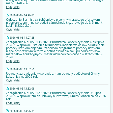
nieograniczonym na sprzedaż samochodu specjalnego pożarniczego
marki STAR 266
Czytaj dalej
2026-08-07 14:46:09
Ogłoszenie Burmistrza Łobżenicy o pisemnym przetagu ofertowym
nieograniczonym na sprzedaż samochodu ciężarowego do 3,5t marki
Lublin II 3322 2.9t
Czytaj dalej
2026-08-06 14:07:25
Zarządzenie Nr 0050.136.2026 Burmistrza Łobżenicy z dnia 6 sierpnia
2026 r. w sprawie ustalenia terminów składania wniosków o udzielenie
pomocy uczniom objętym Rządowym programem pomocy uczniom
niepełnosprawnym w formie dofinansowania zakupu podręczników,
materiałów edukacyjnych i materiałów ćwiczeniowych w latach 2026-
2028
Czytaj dalej
2026-08-06 13:32:51
Uchwały, zarządzenia w sprawie zmian uchwały budżetowej Gminy
Łobżenica na 2026 rok
Czytaj dalej
2026-08-06 13:32:08
Zarządzenie Nr 0050.129.2026 Burmistrza Łobżenicy z dnia 31 lipca
2026 r. w sprawie zmian uchwały budżetowej Gminy Łobżenica na 2026
rok
Czytaj dalej
2026-08-05 14:26:39