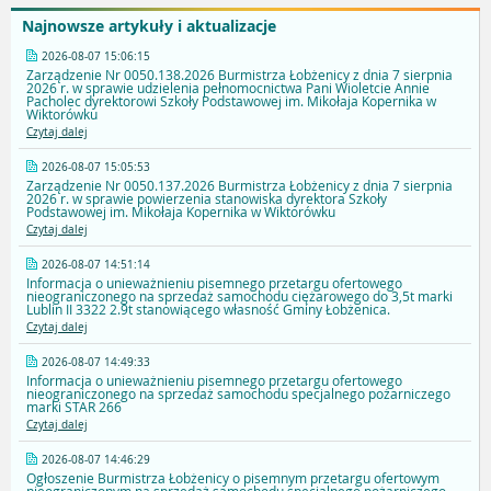
Najnowsze artykuły i aktualizacje
2026-08-07 15:06:15
Zarządzenie Nr 0050.138.2026 Burmistrza Łobżenicy z dnia 7 sierpnia
2026 r. w sprawie udzielenia pełnomocnictwa Pani Wioletcie Annie
Pacholec dyrektorowi Szkoły Podstawowej im. Mikołaja Kopernika w
Wiktorówku
Czytaj dalej
2026-08-07 15:05:53
Zarządzenie Nr 0050.137.2026 Burmistrza Łobżenicy z dnia 7 sierpnia
2026 r. w sprawie powierzenia stanowiska dyrektora Szkoły
Podstawowej im. Mikołaja Kopernika w Wiktorówku
Czytaj dalej
2026-08-07 14:51:14
Informacja o unieważnieniu pisemnego przetargu ofertowego
nieograniczonego na sprzedaż samochodu ciężarowego do 3,5t marki
Lublin II 3322 2.9t stanowiącego własność Gminy Łobżenica.
Czytaj dalej
2026-08-07 14:49:33
Informacja o unieważnieniu pisemnego przetargu ofertowego
nieograniczonego na sprzedaż samochodu specjalnego pożarniczego
marki STAR 266
Czytaj dalej
2026-08-07 14:46:29
Ogłoszenie Burmistrza Łobżenicy o pisemnym przetargu ofertowym