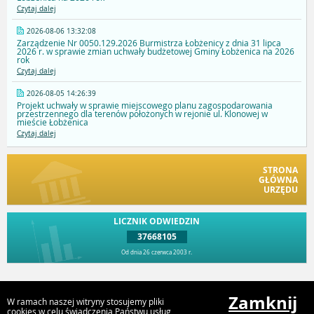
Czytaj dalej
2026-08-06 13:32:08
Zarządzenie Nr 0050.129.2026 Burmistrza Łobżenicy z dnia 31 lipca
2026 r. w sprawie zmian uchwały budżetowej Gminy Łobżenica na 2026
rok
Czytaj dalej
2026-08-05 14:26:39
Projekt uchwały w sprawie miejscowego planu zagospodarowania
przestrzennego dla terenów położonych w rejonie ul. Klonowej w
mieście Łobżenica
Czytaj dalej
STRONA
GŁÓWNA
URZĘDU
LICZNIK ODWIEDZIN
37668105
Od dnia 26 czerwca 2003 r.
Przejdź do góry
Zamknij
W ramach naszej witryny stosujemy pliki
cookies w celu świadczenia Państwu usług