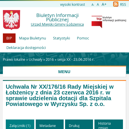
A+
wysoki kontrast
A
RSS
A-
Biuletyn Informacji
Publicznej
Urząd Miejski Gminy Łobżenica
BIP
Mapa Biuletynu
Statystyki
Pomoc
Deklaracja dostępności
Prawo lokalne »
Uchwały
»
2016
»
sesja XX - 23.06.2016 r.
MENU
Uchwała Nr XX/176/16 Rady Miejskiej w
Łobżenicy z dnia 23 czerwca 2016 r. w
sprawie udzielenia dotacji dla Szpitala
Powiatowego w Wyrzysku Sp. z o.o.
Historia
Załączniki (1)
Metadane
Drukuj
zmian