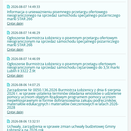
2026-08-07 14:49:33
Informacja o unieważnieniu pisemnego przetargu ofertowego
nieograniczonego na sprzedaż samochodu specjalnego pożarniczego
marki STAR 266
Czytaj dalej
2026-08-07 14:46:29
Ogłoszenie Burmistrza Łobżenicy o pisemnym przetargu ofertowym
nieograniczonym na sprzedaż samochodu specjalnego pożarniczego
marki STAR 266
Czytaj dalej
2026-08-07 14:46:09
Ogłoszenie Burmistrza Łobżenicy o pisemnym przetagu ofertowym
nieograniczonym na sprzedaż samochodu ciężarowego do 3,5t marki
Lublin II 3322 2.9t
Czytaj dalej
2026-08-06 14:07:25
Zarządzenie Nr 0050.136.2026 Burmistrza Łobżenicy z dnia 6 sierpnia
2026 r. w sprawie ustalenia terminów składania wniosków o udzielenie
pomocy uczniom objętym Rządowym programem pomocy uczniom
niepełnosprawnym w formie dofinansowania zakupu podręczników,
materiałów edukacyjnych i materiałów ćwiczeniowych w latach 2026-
2028
Czytaj dalej
2026-08-06 13:32:51
Uchwały, zarządzenia w sprawie zmian uchwały budżetowej Gminy
Łobżenica na 2026 rok