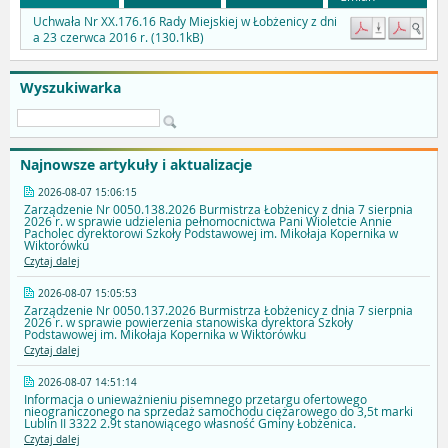
Uchwała Nr XX.176.16 Rady Miejskiej w Łobżenicy z dni
a 23 czerwca 2016 r. (130.1kB)
Wyszukiwarka
Najnowsze artykuły i aktualizacje
2026-08-07 15:06:15
Zarządzenie Nr 0050.138.2026 Burmistrza Łobżenicy z dnia 7 sierpnia
2026 r. w sprawie udzielenia pełnomocnictwa Pani Wioletcie Annie
Pacholec dyrektorowi Szkoły Podstawowej im. Mikołaja Kopernika w
Wiktorówku
Czytaj dalej
2026-08-07 15:05:53
Zarządzenie Nr 0050.137.2026 Burmistrza Łobżenicy z dnia 7 sierpnia
2026 r. w sprawie powierzenia stanowiska dyrektora Szkoły
Podstawowej im. Mikołaja Kopernika w Wiktorówku
Czytaj dalej
2026-08-07 14:51:14
Informacja o unieważnieniu pisemnego przetargu ofertowego
nieograniczonego na sprzedaż samochodu ciężarowego do 3,5t marki
Lublin II 3322 2.9t stanowiącego własność Gminy Łobżenica.
Czytaj dalej