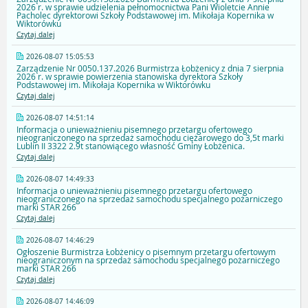
2026 r. w sprawie udzielenia pełnomocnictwa Pani Wioletcie Annie
Pacholec dyrektorowi Szkoły Podstawowej im. Mikołaja Kopernika w
Wiktorówku
Czytaj dalej
2026-08-07 15:05:53
Zarządzenie Nr 0050.137.2026 Burmistrza Łobżenicy z dnia 7 sierpnia
2026 r. w sprawie powierzenia stanowiska dyrektora Szkoły
Podstawowej im. Mikołaja Kopernika w Wiktorówku
Czytaj dalej
2026-08-07 14:51:14
Informacja o unieważnieniu pisemnego przetargu ofertowego
nieograniczonego na sprzedaż samochodu ciężarowego do 3,5t marki
Lublin II 3322 2.9t stanowiącego własność Gminy Łobżenica.
Czytaj dalej
2026-08-07 14:49:33
Informacja o unieważnieniu pisemnego przetargu ofertowego
nieograniczonego na sprzedaż samochodu specjalnego pożarniczego
marki STAR 266
Czytaj dalej
2026-08-07 14:46:29
Ogłoszenie Burmistrza Łobżenicy o pisemnym przetargu ofertowym
nieograniczonym na sprzedaż samochodu specjalnego pożarniczego
marki STAR 266
Czytaj dalej
2026-08-07 14:46:09