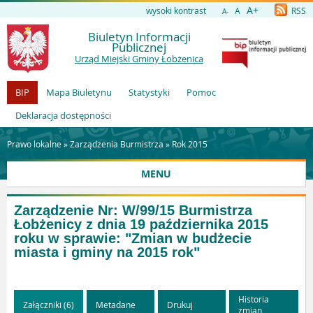
A+
wysoki kontrast
A
RSS
A-
Biuletyn Informacji
Publicznej
Urząd Miejski Gminy Łobżenica
BIP
Mapa Biuletynu
Statystyki
Pomoc
Deklaracja dostępności
Prawo lokalne »
Zarządzenia Burmistrza
»
Rok 2015
MENU
Zarządzenie Nr: W/99/15 Burmistrza
Łobżenicy z dnia 19 października 2015
roku w sprawie: "Zmian w budżecie
miasta i gminy na 2015 rok"
Historia
Załączniki (6)
Metadane
Drukuj
zmian