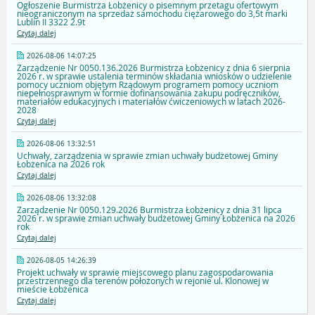
Ogłoszenie Burmistrza Łobżenicy o pisemnym przetagu ofertowym
nieograniczonym na sprzedaż samochodu ciężarowego do 3,5t marki
Lublin II 3322 2.9t
Czytaj dalej
2026-08-06 14:07:25
Zarządzenie Nr 0050.136.2026 Burmistrza Łobżenicy z dnia 6 sierpnia
2026 r. w sprawie ustalenia terminów składania wniosków o udzielenie
pomocy uczniom objętym Rządowym programem pomocy uczniom
niepełnosprawnym w formie dofinansowania zakupu podręczników,
materiałów edukacyjnych i materiałów ćwiczeniowych w latach 2026-
2028
Czytaj dalej
2026-08-06 13:32:51
Uchwały, zarządzenia w sprawie zmian uchwały budżetowej Gminy
Łobżenica na 2026 rok
Czytaj dalej
2026-08-06 13:32:08
Zarządzenie Nr 0050.129.2026 Burmistrza Łobżenicy z dnia 31 lipca
2026 r. w sprawie zmian uchwały budżetowej Gminy Łobżenica na 2026
rok
Czytaj dalej
2026-08-05 14:26:39
Projekt uchwały w sprawie miejscowego planu zagospodarowania
przestrzennego dla terenów położonych w rejonie ul. Klonowej w
mieście Łobżenica
Czytaj dalej