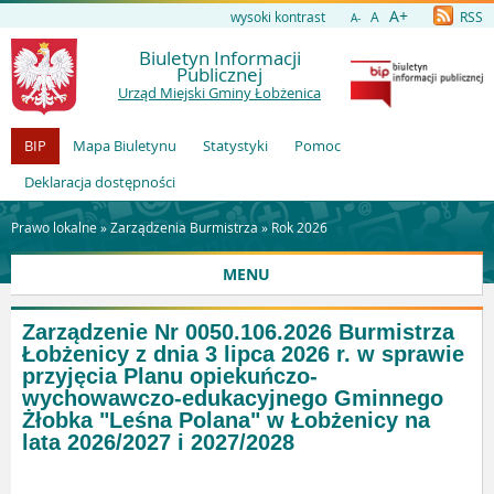
A+
wysoki kontrast
A
RSS
A-
Biuletyn Informacji
Publicznej
Urząd Miejski Gminy Łobżenica
BIP
Mapa Biuletynu
Statystyki
Pomoc
Deklaracja dostępności
Prawo lokalne »
Zarządzenia Burmistrza
»
Rok 2026
MENU
Zarządzenie Nr 0050.106.2026 Burmistrza
Łobżenicy z dnia 3 lipca 2026 r. w sprawie
przyjęcia Planu opiekuńczo-
wychowawczo-edukacyjnego Gminnego
Żłobka "Leśna Polana" w Łobżenicy na
lata 2026/2027 i 2027/2028