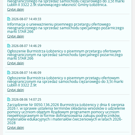
nieograniczonego na sprzedaż samochodu ciężarowego do 3,5t marki
Lublin II 3322 2.9t stanowiącego własność Gminy Łobżenica.
Czytaj dalej
2026-08-07 14:49:33
Informacja o unieważnieniu pisemnego przetargu ofertowego
nieograniczonego na sprzedaż samochodu specjalnego pożarniczego
marki STAR 266
Czytaj dalej
2026-08-07 14:46:29
Ogłoszenie Burmistrza Łobżenicy o pisemnym przetargu ofertowym
nieograniczonym na sprzedaż samochodu specjalnego pożarniczego
marki STAR 266
Czytaj dalej
2026-08-07 14:46:09
Ogłoszenie Burmistrza Łobżenicy o pisemnym przetagu ofertowym
nieograniczonym na sprzedaż samochodu ciężarowego do 3,5t marki
Lublin II 3322 2.9t
Czytaj dalej
2026-08-06 14:07:25
Zarządzenie Nr 0050.136.2026 Burmistrza Łobżenicy z dnia 6 sierpnia
2026 r. w sprawie ustalenia terminów składania wniosków o udzielenie
pomocy uczniom objętym Rządowym programem pomocy uczniom
niepełnosprawnym w formie dofinansowania zakupu podręczników,
materiałów edukacyjnych i materiałów ćwiczeniowych w latach 2026-
2028
Czytaj dalej