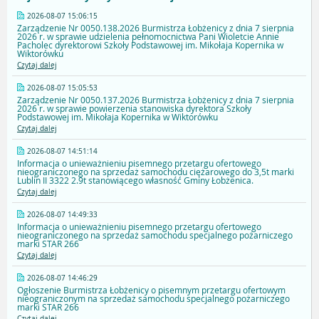
2026-08-07 15:06:15
Zarządzenie Nr 0050.138.2026 Burmistrza Łobżenicy z dnia 7 sierpnia
2026 r. w sprawie udzielenia pełnomocnictwa Pani Wioletcie Annie
Pacholec dyrektorowi Szkoły Podstawowej im. Mikołaja Kopernika w
Wiktorówku
Czytaj dalej
2026-08-07 15:05:53
Zarządzenie Nr 0050.137.2026 Burmistrza Łobżenicy z dnia 7 sierpnia
2026 r. w sprawie powierzenia stanowiska dyrektora Szkoły
Podstawowej im. Mikołaja Kopernika w Wiktorówku
Czytaj dalej
2026-08-07 14:51:14
Informacja o unieważnieniu pisemnego przetargu ofertowego
nieograniczonego na sprzedaż samochodu ciężarowego do 3,5t marki
Lublin II 3322 2.9t stanowiącego własność Gminy Łobżenica.
Czytaj dalej
2026-08-07 14:49:33
Informacja o unieważnieniu pisemnego przetargu ofertowego
nieograniczonego na sprzedaż samochodu specjalnego pożarniczego
marki STAR 266
Czytaj dalej
2026-08-07 14:46:29
Ogłoszenie Burmistrza Łobżenicy o pisemnym przetargu ofertowym
nieograniczonym na sprzedaż samochodu specjalnego pożarniczego
marki STAR 266
Czytaj dalej