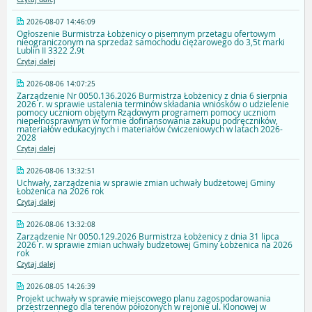
2026-08-07 14:46:09
Ogłoszenie Burmistrza Łobżenicy o pisemnym przetagu ofertowym
nieograniczonym na sprzedaż samochodu ciężarowego do 3,5t marki
Lublin II 3322 2.9t
Czytaj dalej
2026-08-06 14:07:25
Zarządzenie Nr 0050.136.2026 Burmistrza Łobżenicy z dnia 6 sierpnia
2026 r. w sprawie ustalenia terminów składania wniosków o udzielenie
pomocy uczniom objętym Rządowym programem pomocy uczniom
niepełnosprawnym w formie dofinansowania zakupu podręczników,
materiałów edukacyjnych i materiałów ćwiczeniowych w latach 2026-
2028
Czytaj dalej
2026-08-06 13:32:51
Uchwały, zarządzenia w sprawie zmian uchwały budżetowej Gminy
Łobżenica na 2026 rok
Czytaj dalej
2026-08-06 13:32:08
Zarządzenie Nr 0050.129.2026 Burmistrza Łobżenicy z dnia 31 lipca
2026 r. w sprawie zmian uchwały budżetowej Gminy Łobżenica na 2026
rok
Czytaj dalej
2026-08-05 14:26:39
Projekt uchwały w sprawie miejscowego planu zagospodarowania
przestrzennego dla terenów położonych w rejonie ul. Klonowej w