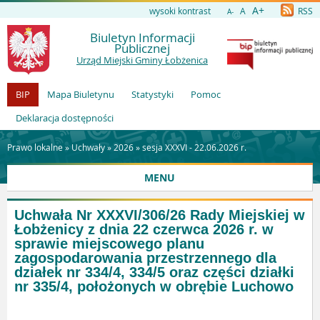
A+
wysoki kontrast
A
RSS
A-
Biuletyn Informacji
Publicznej
Urząd Miejski Gminy Łobżenica
BIP
Mapa Biuletynu
Statystyki
Pomoc
Deklaracja dostępności
Prawo lokalne »
Uchwały
»
2026
»
sesja XXXVI - 22.06.2026 r.
MENU
Uchwała Nr XXXVI/306/26 Rady Miejskiej w
Łobżenicy z dnia 22 czerwca 2026 r. w
sprawie miejscowego planu
zagospodarowania przestrzennego dla
działek nr 334/4, 334/5 oraz części działki
nr 335/4, położonych w obrębie Luchowo