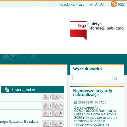
A+
wysoki kontrast
A
RSS
A-
Wyszukiwarka
Historia zmian
Najnowsze artykuły
i aktualizacje
2026-08-06 14:07:25
Zarządzenie Nr
0050.136.2026 Burmistrza
Łobżenicy z dnia 6 sierpnia
2026 r. w sprawie ustalenia
terminów składania
nego Ryszarda Biniaka z
wniosków o udzielenie