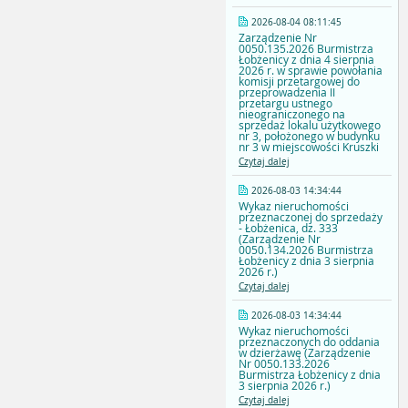
2026-08-04 08:11:45
Zarządzenie Nr
0050.135.2026 Burmistrza
Łobżenicy z dnia 4 sierpnia
2026 r. w sprawie powołania
komisji przetargowej do
przeprowadzenia II
przetargu ustnego
nieograniczonego na
sprzedaż lokalu użytkowego
nr 3, położonego w budynku
nr 3 w miejscowości Kruszki
Czytaj dalej
2026-08-03 14:34:44
Wykaz nieruchomości
przeznaczonej do sprzedaży
- Łobżenica, dz. 333
(Zarządzenie Nr
0050.134.2026 Burmistrza
Łobżenicy z dnia 3 sierpnia
2026 r.)
Czytaj dalej
2026-08-03 14:34:44
Wykaz nieruchomości
przeznaczonych do oddania
w dzierżawę (Zarządzenie
Nr 0050.133.2026
Burmistrza Łobżenicy z dnia
3 sierpnia 2026 r.)
Czytaj dalej