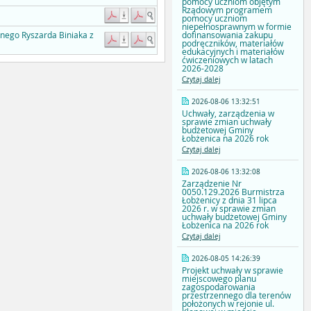
pomocy uczniom objętym
Rządowym programem
pomocy uczniom
niepełnosprawnym w formie
dofinansowania zakupu
nego Ryszarda Biniaka z
podręczników, materiałów
edukacyjnych i materiałów
ćwiczeniowych w latach
2026-2028
Czytaj dalej
2026-08-06 13:32:51
Uchwały, zarządzenia w
sprawie zmian uchwały
budżetowej Gminy
Łobżenica na 2026 rok
Czytaj dalej
2026-08-06 13:32:08
Zarządzenie Nr
0050.129.2026 Burmistrza
Łobżenicy z dnia 31 lipca
2026 r. w sprawie zmian
uchwały budżetowej Gminy
Łobżenica na 2026 rok
Czytaj dalej
2026-08-05 14:26:39
Projekt uchwały w sprawie
miejscowego planu
zagospodarowania
przestrzennego dla terenów
położonych w rejonie ul.