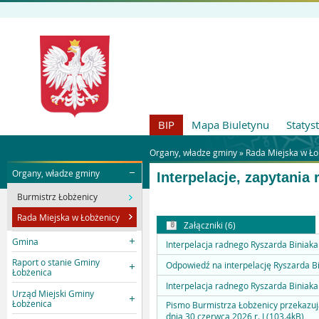
BIP
Mapa Biuletynu
Statys
Organy, władze gminy »
Rada Miejska w Ło
Organy, władze gminy
Interpelacje, zapytania
Burmistrz Łobżenicy
Rada Miejska w Łobżenicy
Załączniki (6)
Gmina
Interpelacja radnego Ryszarda Biniaka 
Raport o stanie Gminy
Odpowiedź na interpelację Ryszarda Bi
Łobżenica
Interpelacja radnego Ryszarda Biniaka 
Urząd Miejski Gminy
Łobżenica
Pismo Burmistrza Łobżenicy przekazuj
dnia 30 czerwca 2026 r. I (103.4kB)