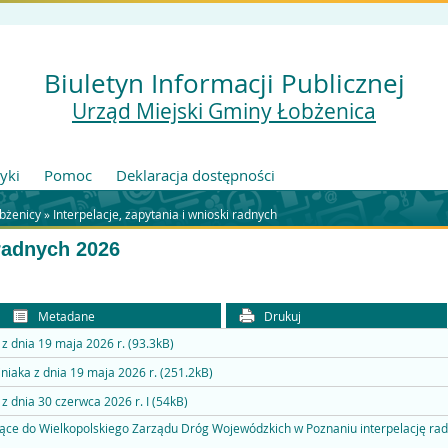
Biuletyn Informacji Publicznej
Urząd Miejski Gminy Łobżenica
tyki
Pomoc
Deklaracja dostępności
bżenicy
»
Interpelacje, zapytania i wnioski radnych
 radnych 2026
Metadane
Drukuj
z dnia 19 maja 2026 r. (93.3kB)
niaka z dnia 19 maja 2026 r. (251.2kB)
z dnia 30 czerwca 2026 r. I (54kB)
ące do Wielkopolskiego Zarządu Dróg Wojewódzkich w Poznaniu interpelację rad