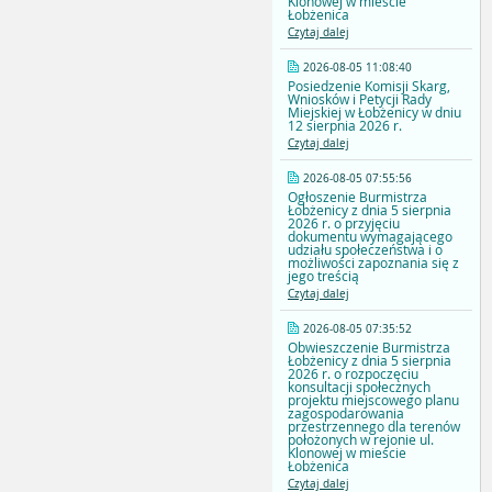
Klonowej w mieście
Łobżenica
Czytaj dalej
2026-08-05 11:08:40
Posiedzenie Komisji Skarg,
Wniosków i Petycji Rady
Miejskiej w Łobżenicy w dniu
12 sierpnia 2026 r.
Czytaj dalej
2026-08-05 07:55:56
Ogłoszenie Burmistrza
Łobżenicy z dnia 5 sierpnia
2026 r. o przyjęciu
dokumentu wymagającego
udziału społeczeństwa i o
możliwości zapoznania się z
jego treścią
Czytaj dalej
2026-08-05 07:35:52
Obwieszczenie Burmistrza
Łobżenicy z dnia 5 sierpnia
2026 r. o rozpoczęciu
konsultacji społecznych
projektu miejscowego planu
zagospodarowania
przestrzennego dla terenów
położonych w rejonie ul.
Klonowej w mieście
Łobżenica
Czytaj dalej