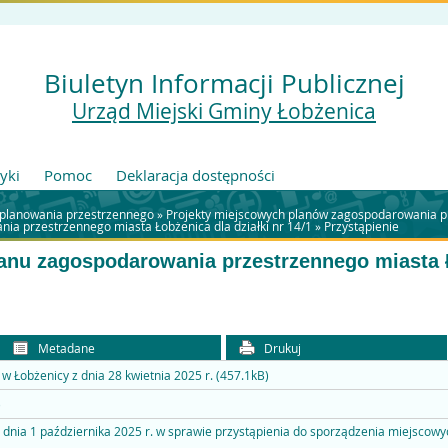
Biuletyn Informacji Publicznej
Urząd Miejski Gminy Łobżenica
tyki
Pomoc
Deklaracja dostępności
 planowania przestrzennego
»
Projekty miejscowych planów zagospodarowania pr
ia przestrzennego miasta Łobżenica dla działki nr 14/1
»
Przystąpienie
anu zagospodarowania przestrzennego miasta Ł
Metadane
Drukuj
 w Łobżenicy z dnia 28 kwietnia 2025 r. (457.1kB)
)
 dnia 1 października 2025 r. w sprawie przystąpienia do sporządzenia miejsco