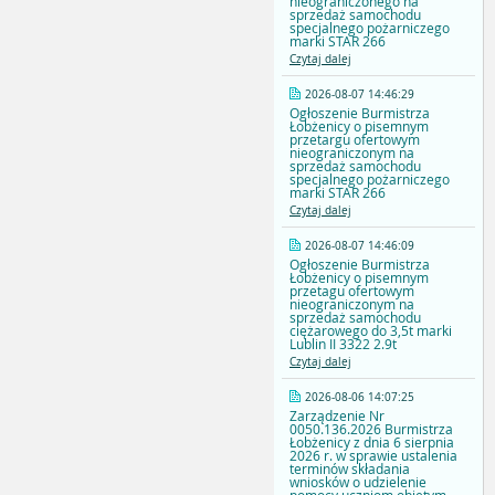
nieograniczonego na
sprzedaż samochodu
specjalnego pożarniczego
marki STAR 266
Czytaj dalej
2026-08-07 14:46:29
Ogłoszenie Burmistrza
Łobżenicy o pisemnym
przetargu ofertowym
nieograniczonym na
sprzedaż samochodu
specjalnego pożarniczego
marki STAR 266
Czytaj dalej
2026-08-07 14:46:09
Ogłoszenie Burmistrza
Łobżenicy o pisemnym
przetagu ofertowym
nieograniczonym na
sprzedaż samochodu
ciężarowego do 3,5t marki
Lublin II 3322 2.9t
Czytaj dalej
2026-08-06 14:07:25
Zarządzenie Nr
0050.136.2026 Burmistrza
Łobżenicy z dnia 6 sierpnia
2026 r. w sprawie ustalenia
terminów składania
wniosków o udzielenie