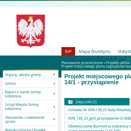
BIP
Mapa Biuletynu
Statys
Planowanie przestrzenne »
Projekty aktów
Projekt miejscowego planu zagospodarowan
Organy, władze gminy
Projekt miejscowego pl
14/1 - przystąpienie
Gmina
Raport o stanie Gminy
Łobżenica
Załączniki (3)
Urząd Miejski Gminy
Łobżenica
Uchwała Nr XVIII.138.25 Rady Miejskiej
Stanowiska i załatwianie
XVIII_138_25_gml_przystapienie (5.5kB
spraw
Obwieszczenie Burmistrza Łobżenicy z
Miejsko Gminny Ośrodek
wania przestrzennego (133.4kB)