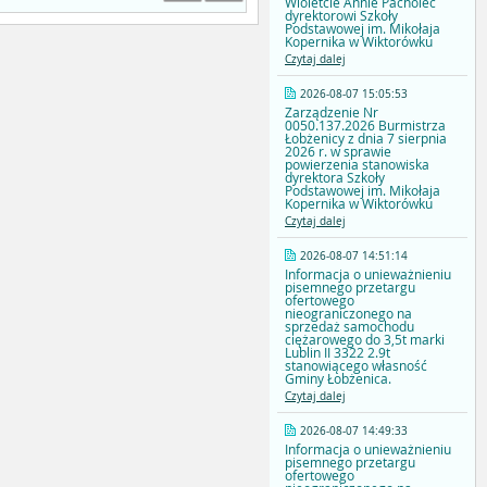
Wioletcie Annie Pacholec
dyrektorowi Szkoły
Podstawowej im. Mikołaja
Kopernika w Wiktorówku
Czytaj dalej
2026-08-07 15:05:53
Zarządzenie Nr
0050.137.2026 Burmistrza
Łobżenicy z dnia 7 sierpnia
2026 r. w sprawie
powierzenia stanowiska
dyrektora Szkoły
Podstawowej im. Mikołaja
Kopernika w Wiktorówku
Czytaj dalej
2026-08-07 14:51:14
Informacja o unieważnieniu
pisemnego przetargu
ofertowego
nieograniczonego na
sprzedaż samochodu
ciężarowego do 3,5t marki
Lublin II 3322 2.9t
stanowiącego własność
Gminy Łobżenica.
Czytaj dalej
2026-08-07 14:49:33
Informacja o unieważnieniu
pisemnego przetargu
ofertowego