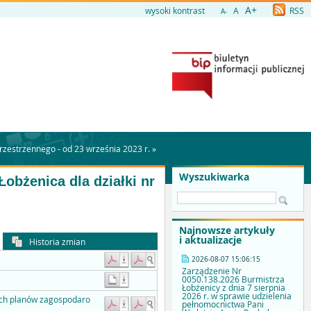
A+
wysoki kontrast
A
RSS
A-
zestrzennego - od 23 września 2023 r.
»
Wyszukiwarka
obżenica dla działki nr
Najnowsze artykuły
i aktualizacje
Historia zmian
2026-08-07 15:06:15
Zarządzenie Nr
0050.138.2026 Burmistrza
Łobżenicy z dnia 7 sierpnia
2026 r. w sprawie udzielenia
wych planów zagospodaro
pełnomocnictwa Pani