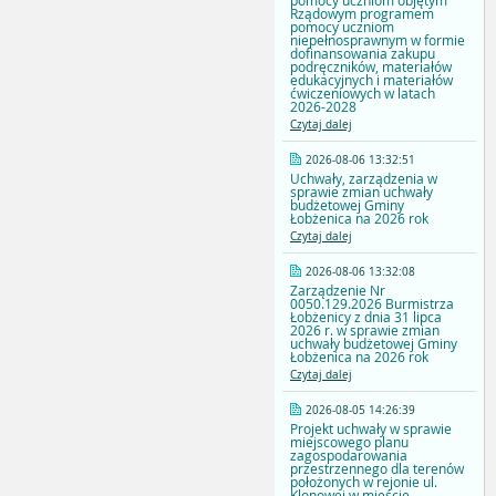
pomocy uczniom objętym
Rządowym programem
pomocy uczniom
niepełnosprawnym w formie
dofinansowania zakupu
podręczników, materiałów
edukacyjnych i materiałów
ćwiczeniowych w latach
2026-2028
Czytaj dalej
2026-08-06 13:32:51
Uchwały, zarządzenia w
sprawie zmian uchwały
budżetowej Gminy
Łobżenica na 2026 rok
Czytaj dalej
2026-08-06 13:32:08
Zarządzenie Nr
0050.129.2026 Burmistrza
Łobżenicy z dnia 31 lipca
2026 r. w sprawie zmian
uchwały budżetowej Gminy
Łobżenica na 2026 rok
Czytaj dalej
2026-08-05 14:26:39
Projekt uchwały w sprawie
miejscowego planu
zagospodarowania
przestrzennego dla terenów
położonych w rejonie ul.
Klonowej w mieście