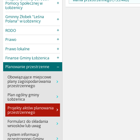
Pomocy Społecznej w
Łobżenicy
Gminny Żłobek "Leśna
Polana" w Łobżenicy
RODO
Prawo
Prawo lokalne
Finanse Gminy Łobżenica
Planowanie przestrzenne
Obowiązujące miejscowe
plany zagospodarowania
przestrzennego
Plan ogólny gminy
Łobżenica
Projekty aktów planowania
przestrzennego
Formularz do składania
wniosków lub uwag
System informacji
przestrzennej Gminy