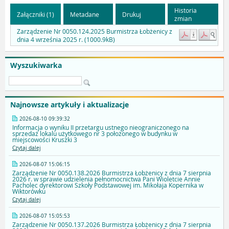
Historia
Załączniki (1)
Metadane
Drukuj
zmian
Zarządzenie Nr 0050.124.2025 Burmistrza Łobżenicy z
dnia 4 września 2025 r. (1000.9kB)
Wyszukiwarka
Najnowsze artykuły i aktualizacje
2026-08-10 09:39:32
Informacja o wyniku II przetargu ustnego nieograniczonego na
sprzedaż lokalu użytkowego nr 3 położonego w budynku w
miejscowości Kruszki 3
Czytaj dalej
2026-08-07 15:06:15
Zarządzenie Nr 0050.138.2026 Burmistrza Łobżenicy z dnia 7 sierpnia
2026 r. w sprawie udzielenia pełnomocnictwa Pani Wioletcie Annie
Pacholec dyrektorowi Szkoły Podstawowej im. Mikołaja Kopernika w
Wiktorówku
Czytaj dalej
2026-08-07 15:05:53
Zarządzenie Nr 0050.137.2026 Burmistrza Łobżenicy z dnia 7 sierpnia