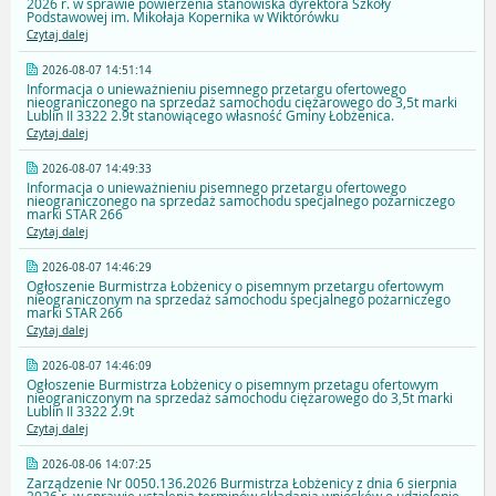
2026 r. w sprawie powierzenia stanowiska dyrektora Szkoły
Podstawowej im. Mikołaja Kopernika w Wiktorówku
Czytaj dalej
2026-08-07 14:51:14
Informacja o unieważnieniu pisemnego przetargu ofertowego
nieograniczonego na sprzedaż samochodu ciężarowego do 3,5t marki
Lublin II 3322 2.9t stanowiącego własność Gminy Łobżenica.
Czytaj dalej
2026-08-07 14:49:33
Informacja o unieważnieniu pisemnego przetargu ofertowego
nieograniczonego na sprzedaż samochodu specjalnego pożarniczego
marki STAR 266
Czytaj dalej
2026-08-07 14:46:29
Ogłoszenie Burmistrza Łobżenicy o pisemnym przetargu ofertowym
nieograniczonym na sprzedaż samochodu specjalnego pożarniczego
marki STAR 266
Czytaj dalej
2026-08-07 14:46:09
Ogłoszenie Burmistrza Łobżenicy o pisemnym przetagu ofertowym
nieograniczonym na sprzedaż samochodu ciężarowego do 3,5t marki
Lublin II 3322 2.9t
Czytaj dalej
2026-08-06 14:07:25
Zarządzenie Nr 0050.136.2026 Burmistrza Łobżenicy z dnia 6 sierpnia