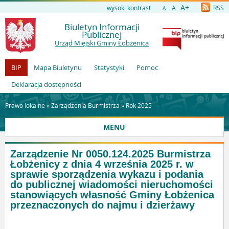
A+
wysoki kontrast
A
RSS
A-
Biuletyn Informacji
Publicznej
Urząd Miejski Gminy Łobżenica
BIP
Mapa Biuletynu
Statystyki
Pomoc
Deklaracja dostępności
Prawo lokalne »
Zarządzenia Burmistrza
»
Rok 2025
MENU
Zarządzenie Nr 0050.124.2025 Burmistrza
Łobżenicy z dnia 4 września 2025 r. w
sprawie sporządzenia wykazu i podania
do publicznej wiadomości nieruchomości
stanowiących własność Gminy Łobżenica
przeznaczonych do najmu i dzierżawy