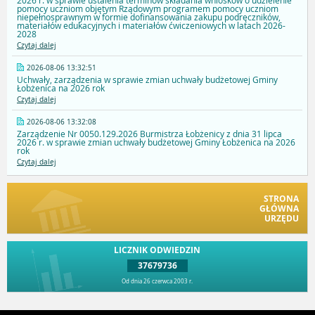
2026 r. w sprawie ustalenia terminów składania wniosków o udzielenie
pomocy uczniom objętym Rządowym programem pomocy uczniom
niepełnosprawnym w formie dofinansowania zakupu podręczników,
materiałów edukacyjnych i materiałów ćwiczeniowych w latach 2026-
2028
Czytaj dalej
2026-08-06 13:32:51
Uchwały, zarządzenia w sprawie zmian uchwały budżetowej Gminy
Łobżenica na 2026 rok
Czytaj dalej
2026-08-06 13:32:08
Zarządzenie Nr 0050.129.2026 Burmistrza Łobżenicy z dnia 31 lipca
2026 r. w sprawie zmian uchwały budżetowej Gminy Łobżenica na 2026
rok
Czytaj dalej
STRONA
GŁÓWNA
URZĘDU
LICZNIK ODWIEDZIN
37679736
Od dnia 26 czerwca 2003 r.