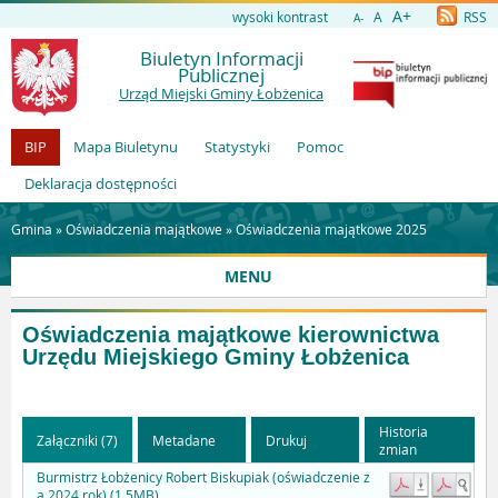
A+
wysoki kontrast
A
RSS
A-
Biuletyn Informacji
Publicznej
Urząd Miejski Gminy Łobżenica
BIP
Mapa Biuletynu
Statystyki
Pomoc
Deklaracja dostępności
Gmina »
Oświadczenia majątkowe
»
Oświadczenia majątkowe 2025
MENU
Oświadczenia majątkowe kierownictwa
Urzędu Miejskiego Gminy Łobżenica
Historia
Załączniki (7)
Metadane
Drukuj
zmian
Burmistrz Łobżenicy Robert Biskupiak (oświadczenie z
a 2024 rok) (1.5MB)