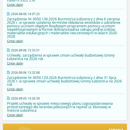
Lublin II 3322 2.9t
Czytaj dalej
2026-08-06 14:07:25
Zarządzenie Nr 0050.136.2026 Burmistrza Łobżenicy z dnia 6 sierpnia
2026 r. w sprawie ustalenia terminów składania wniosków o udzielenie
pomocy uczniom objętym Rządowym programem pomocy uczniom
niepełnosprawnym w formie dofinansowania zakupu podręczników,
materiałów edukacyjnych i materiałów ćwiczeniowych w latach 2026-
2028
Czytaj dalej
2026-08-06 13:32:51
Uchwały, zarządzenia w sprawie zmian uchwały budżetowej Gminy
Łobżenica na 2026 rok
Czytaj dalej
2026-08-06 13:32:08
Zarządzenie Nr 0050.129.2026 Burmistrza Łobżenicy z dnia 31 lipca
2026 r. w sprawie zmian uchwały budżetowej Gminy Łobżenica na 2026
rok
Czytaj dalej
2026-08-05 14:26:39
Projekt uchwały w sprawie miejscowego planu zagospodarowania
przestrzennego dla terenów położonych w rejonie ul. Klonowej w
mieście Łobżenica
Czytaj dalej