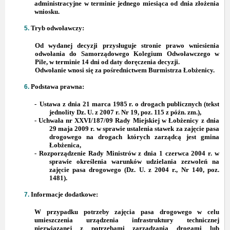
administracyjne w terminie j
ednego miesiąca od dnia złożenia
wniosku.
Tryb odwoławczy:
Od wydanej decyzji przysługuje stronie prawo wniesienia
odwołania do Samorządowego Kolegium Odwoławczego w
Pile, w terminie 14 dni od daty doręczenia decyzji.
Odwołanie wnosi się za pośrednictwem Burmistrza Łobżenicy.
Podstawa prawna:
-
Ustawa z
dnia 21 marca 1985 r. o drogach publicznych (tekst
jednolity Dz. U.
z 2007 r. Nr 19, poz. 115 z późn. zm.),
-
Uchwała nr XXVI/187/09 Rady Miejskiej w Łobżenicy z dnia
29 maja 2009 r.
w sprawie ustalenia stawek za zajęcie pasa
drogowego na drogach których zarządcą jest gmina
Łobżenica,
-
Rozporządzenie Rady Ministrów z dnia 1 czerwca 2004 r. w
sprawie określenia warunków udzielania zezwoleń na
zajęcie pasa drogowego (Dz. U. z 2004 r., Nr 140, poz.
1481).
Informacje dodatkowe:
W przypadku potrzeby zajęcia pasa drogowego w celu
umieszczenia urządzenia infrastruktury technicznej
niezwiązanej z potrzebami zarządzania drogami lub