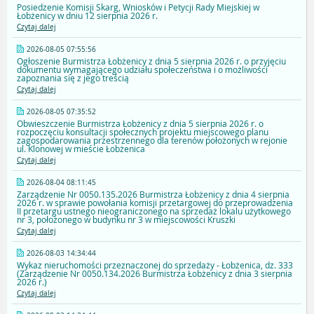
Posiedzenie Komisji Skarg, Wniosków i Petycji Rady Miejskiej w
Łobżenicy w dniu 12 sierpnia 2026 r.
Czytaj dalej
2026-08-05 07:55:56
Ogłoszenie Burmistrza Łobżenicy z dnia 5 sierpnia 2026 r. o przyjęciu
dokumentu wymagającego udziału społeczeństwa i o możliwości
zapoznania się z jego treścią
Czytaj dalej
2026-08-05 07:35:52
Obwieszczenie Burmistrza Łobżenicy z dnia 5 sierpnia 2026 r. o
rozpoczęciu konsultacji społecznych projektu miejscowego planu
zagospodarowania przestrzennego dla terenów położonych w rejonie
ul. Klonowej w mieście Łobżenica
Czytaj dalej
2026-08-04 08:11:45
Zarządzenie Nr 0050.135.2026 Burmistrza Łobżenicy z dnia 4 sierpnia
2026 r. w sprawie powołania komisji przetargowej do przeprowadzenia
II przetargu ustnego nieograniczonego na sprzedaż lokalu użytkowego
nr 3, położonego w budynku nr 3 w miejscowości Kruszki
Czytaj dalej
2026-08-03 14:34:44
Wykaz nieruchomości przeznaczonej do sprzedaży - Łobżenica, dz. 333
(Zarządzenie Nr 0050.134.2026 Burmistrza Łobżenicy z dnia 3 sierpnia
2026 r.)
Czytaj dalej