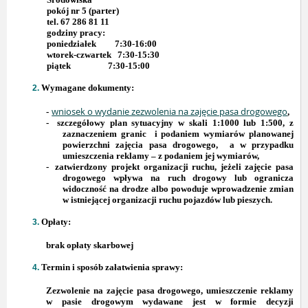
pokój nr 5 (parter)
tel. 67 286 81 11
godziny pracy:
poniedziałek 7:30-16:00
wtorek-czwartek 7:30-15:30
piątek 7:30-15:00
Wymagane dokumenty:
wniosek o wydanie zezwolenia na zajęcie pasa drogowego
-
,
-
szczegółowy plan sytuacyjny w skali 1:1000 lub 1:500, z
zaznaczeniem granic
i podaniem wymiarów planowanej
powierzchni zajęcia pasa drogowego,
a w przypadku
umieszczenia reklamy – z podaniem jej wymiarów,
-
zatwierdzony projekt organizacji ruchu, jeżeli zajęcie pasa
drogowego wpływa na ruch drogowy lub ogranicza
widoczność na drodze albo powoduje wprowadzenie zmian
w istniejącej organizacji ruchu pojazdów lub pieszych.
Opłaty:
brak opłaty skarbowej
Termin i sposób załatwienia sprawy:
Zezwolenie na zajęcie pasa drogowego, umieszczenie reklamy
w pasie drogowym wydawane jest w formie decyzji