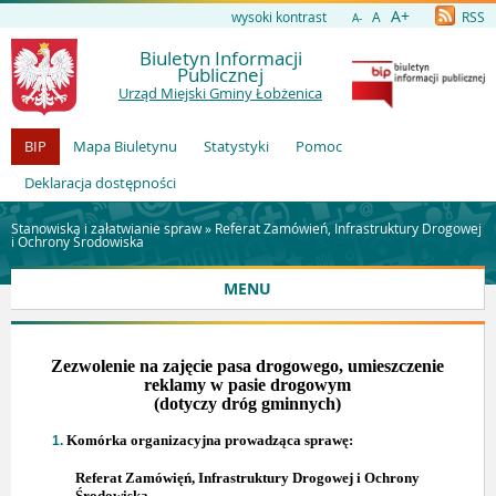
A+
wysoki kontrast
A
RSS
A-
Biuletyn Informacji
Publicznej
Urząd Miejski Gminy Łobżenica
BIP
Mapa Biuletynu
Statystyki
Pomoc
Deklaracja dostępności
Stanowiska i załatwianie spraw »
Referat Zamówień, Infrastruktury Drogowej
i Ochrony Środowiska
MENU
Zezwolenie na zajęcie pasa drogowego, umieszczenie
reklamy w pasie drogowym
(dotyczy dróg gminnych)
Komórka organizacyjna prowadząca sprawę:
Referat Zamówięń, Infrastruktury Drogowej i Ochrony
Środowiska