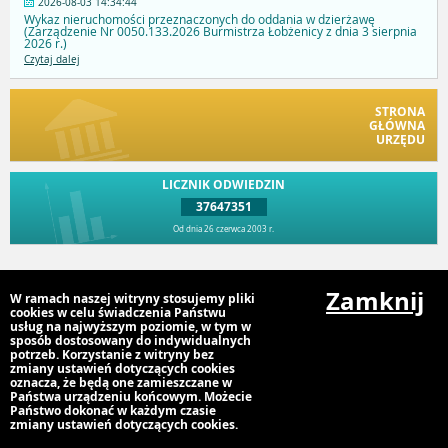
2026-08-03 14:34:44
Wykaz nieruchomości przeznaczonych do oddania w dzierżawę
(Zarządzenie Nr 0050.133.2026 Burmistrza Łobżenicy z dnia 3 sierpnia
2026 r.)
Czytaj dalej
STRONA
GŁÓWNA
URZĘDU
LICZNIK ODWIEDZIN
37647351
Od dnia 26 czerwca 2003 r.
Przejdź do góry
Zamknij
W ramach naszej witryny stosujemy pliki
cookies w celu świadczenia Państwu
usług na najwyższym poziomie, w tym w
sposób dostosowany do indywidualnych
Urząd Miejski Gminy Łobżenica, ul Sikorskiego 7, 67 2868100,
potrzeb. Korzystanie z witryny bez
gmina@lobzenica.pl
zmiany ustawień dotyczących cookies
oznacza, że będą one zamieszczane w
Państwa urządzeniu końcowym. Możecie
Państwo dokonać w każdym czasie
zmiany ustawień dotyczących cookies.